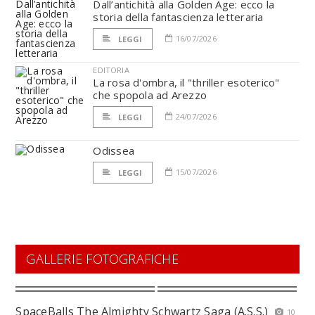
Dall’antichità alla Golden Age: ecco la
storia della fantascienza letteraria
16/07/2026
LEGGI
EDITORIA
La rosa d'ombra, il "thriller esoterico"
che spopola ad Arezzo
24/07/2026
LEGGI
Odissea
15/07/2026
LEGGI
GALLERIE FOTOGRAFICHE
SpaceBalls The Almighty Schwartz Saga (A.S.S.)
10