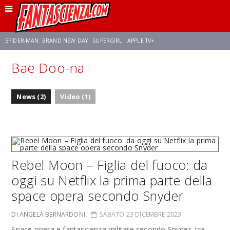
SPIDER-MAN: BRAND NEW DAY
SUPERGIRL
APPLE TV+
Bae Doo-na
FRANCO RICCIARDIELLO
ZENDAYA
STAR TREK
AVENGERS: DOOMSDAY
News (2)
Video (1)
NETFLIX
SADIE SINK
STAR TREK: STRANGE NEW WORLDS
Rebel Moon – Figlia del fuoco: da
oggi su Netflix la prima parte della
space opera secondo Snyder
DI ANGELA BERNARDONI
SABATO 23 DICEMBRE 2023
Space opera e fantascienza militare secondo Snyder, tra