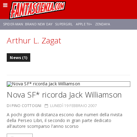
SPIDER-MAN: BRAND NEW DAY
SUPERGIRL
APPLE TV+
ZENDAYA
Arthur L. Zagat
FRANCO RICCIARDIELLO
AVENGERS: DOOMSDAY
STAR TREK
NETFLIX
News (1)
SADIE SINK
STAR TREK: STRANGE NEW WORLDS
Nova SF* ricorda Jack Williamson
DI PINO COTTOGNI
LUNEDÌ 19 FEBBRAIO 2007
A pochi giorni di distanza escono due numeri della rivista
della Perseo Libri, il secondo in gran parte dedicato
all'autore scomparso l'anno scorso