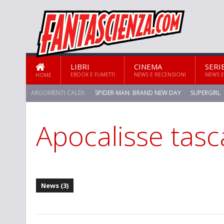
LIBRI
CINEMA
SERI
EBOOK E FUMETTI
NEWS E RECENSIONI
NEWS E
HOME
ARGOMENTI CALDI:
SPIDER-MAN: BRAND NEW DAY
SUPERGIRL
Apocalisse tasc
News (3)