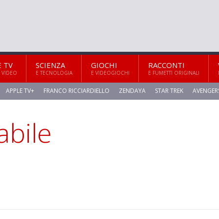
E TV
SCIENZA
GIOCHI
RACCONTI
 VIDEO
E TECNOLOGIA
E VIDEOGIOCHI
E FUMETTI ORIGINALI
APPLE TV+
FRANCO RICCIARDIELLO
ZENDAYA
STAR TREK
AVENGER
abile