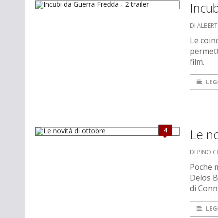
Incub
DI ALBER
Le coin
permett
film.
LEG
4
Le no
DI PINO 
Poche m
Delos 
di Conni
LEG