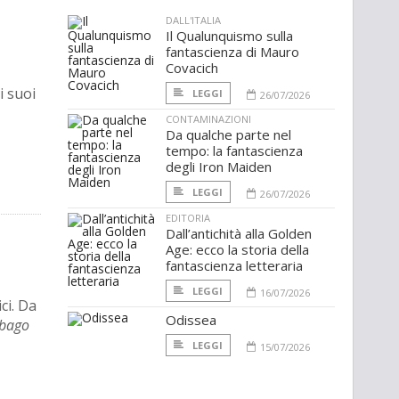
DALL'ITALIA
Il Qualunquismo sulla
fantascienza di Mauro
Covacich
i suoi
LEGGI
26/07/2026
CONTAMINAZIONI
Da qualche parte nel
tempo: la fantascienza
degli Iron Maiden
LEGGI
26/07/2026
EDITORIA
Dall’antichità alla Golden
Age: ecco la storia della
fantascienza letteraria
LEGGI
16/07/2026
ci. Da
Odissea
ebago
LEGGI
15/07/2026