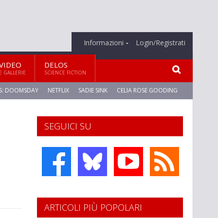
Informazioni
Login/Registrati
VIDEO
DELOS
E GALLERIE
SCIENCE FICTION
S: DOOMSDAY
NETFLIX
SADIE SINK
CELIA ROSE GOODING
SEGUICI SU
ARTICOLI PIÙ POPOLARI