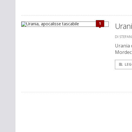
1
Urani
DI STEFA
Urania d
Mordeca
LEG