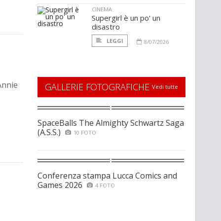
CINEMA
Supergirl è un po' un
disastro
LEGGI
8/07/2026
Annie
GALLERIE FOTOGRAFICHE
Vedi tutte
SpaceBalls The Almighty Schwartz Saga
(A.S.S.)
10 FOTO
Conferenza stampa Lucca Comics and
Games 2026
4 FOTO