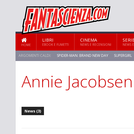
LIBRI
CINEMA
SERI
EBOOK E FUMETTI
NEWS E RECENSIONI
NEWS E
HOME
ARGOMENTI CALDI:
SPIDER-MAN: BRAND NEW DAY
SUPERGIRL
Annie Jacobsen
News (3)