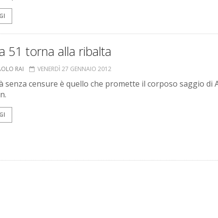
GI
a 51 torna alla ribalta
AOLO RAI
VENERDÌ 27 GENNAIO 2012
tà senza censure è quello che promette il corposo saggio di 
n.
GI