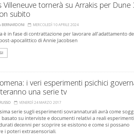
 Villeneuve tornerà su Arrakis per Dune 
on subito
A BERNARDONI
MERCOLEDÌ 10 APRILE 2024
ta è in fase di contrattazione per lavorare all'adattamento de
post-apocalittico di Annie Jacobsen
GI
mena: i veri esperimenti psichici governa
teranno una serie tv
ORUSSO
VENERDÌ 24 MARZO 2017
sima serie sugli esperimenti sovrannaturali avrà come sogg
 basato su interviste e documenti relativi a reali esperiment
i durati decenni per scoprire se esistono e come si possano
re i poteri extrasensoriali.