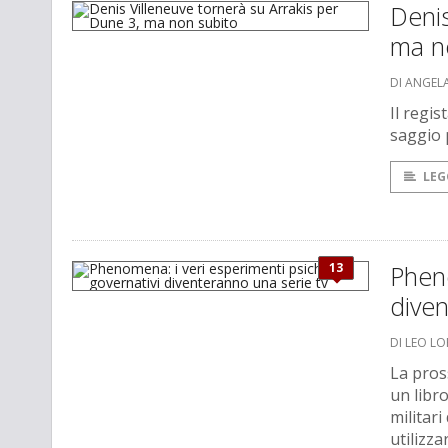
Denis
ma n
DI ANGEL
Il regis
saggio 
LEG
13
Pheno
diven
DI LEO L
La pros
un libro
militar
utilizza