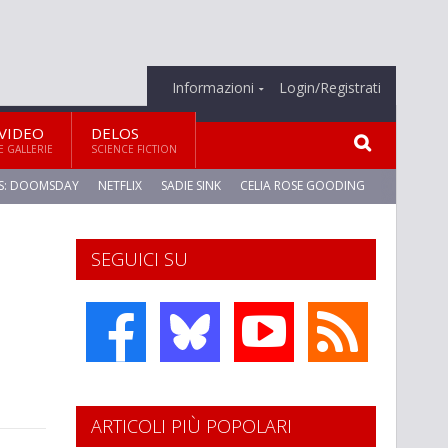
Informazioni
Login/Registrati
VIDEO
DELOS
E GALLERIE
SCIENCE FICTION
S: DOOMSDAY
NETFLIX
SADIE SINK
CELIA ROSE GOODING
SEGUICI SU
ARTICOLI PIÙ POPOLARI