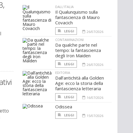
3,
DALL'ITALIA
Il Qualunquismo sulla
fantascienza di Mauro
Covacich
LEGGI
26/07/2026
l
CONTAMINAZIONI
Da qualche parte nel
tempo: la fantascienza
degli Iron Maiden
LEGGI
26/07/2026
EDITORIA
Dall’antichità alla Golden
tivi
Age: ecco la storia della
fantascienza letteraria
LEGGI
16/07/2026
Odissea
etto
LEGGI
15/07/2026
i