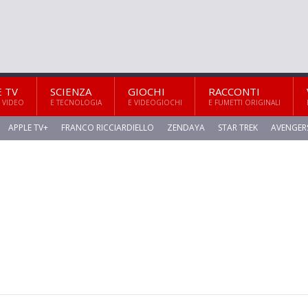
E TV
SCIENZA
GIOCHI
RACCONTI
 VIDEO
E TECNOLOGIA
E VIDEOGIOCHI
E FUMETTI ORIGINALI
APPLE TV+
FRANCO RICCIARDIELLO
ZENDAYA
STAR TREK
AVENGER