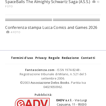
SpaceBalls The Almighty Schwartz Saga (A.S.S.)
10
FOTO
Conferenza stampa Lucca Comics and Games 2026
4 FOTO
Termini d'uso
Privacy
Regole
Redazione
Contatti
Fantascienza.com
- ISSN 1974-8248 -
Registrazione tribunale di Milano, n. 521 del 5
settembre 2006.
©2003
Associazione Delos Books
. Partita Iva
04029050962.
Pubblicità:
EADV s.r.l.
- Via Luigi
Capuana, 11 - 95030