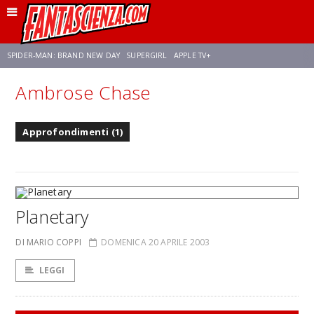
SPIDER-MAN: BRAND NEW DAY
SUPERGIRL
APPLE TV+
Ambrose Chase
FRANCO RICCIARDIELLO
ZENDAYA
STAR TREK
AVENGERS: DOOMSDAY
Approfondimenti (1)
NETFLIX
SADIE SINK
CELIA ROSE GOODING
Planetary
DI MARIO COPPI
DOMENICA 20 APRILE 2003
LEGGI