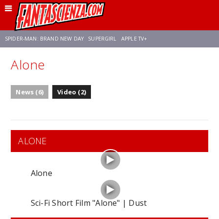
SPIDER-MAN: BRAND NEW DAY
SUPERGIRL
APPLE TV+
Alone
FRANCO RICCIARDIELLO
ZENDAYA
STAR TREK
AVENGERS: DOOMSDAY
News (6)
Video (2)
NETFLIX
SADIE SINK
CELIA ROSE GOODING
ALONE
Alone
Sci-Fi Short Film "Alone" | Dust