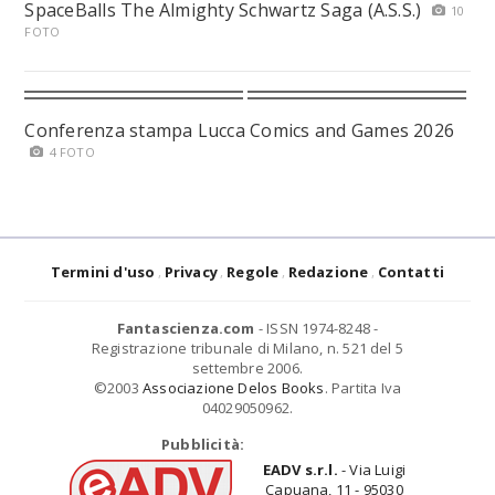
SpaceBalls The Almighty Schwartz Saga (A.S.S.)
10
FOTO
Conferenza stampa Lucca Comics and Games 2026
4 FOTO
Termini d'uso
Privacy
Regole
Redazione
Contatti
Fantascienza.com
- ISSN 1974-8248 -
Registrazione tribunale di Milano, n. 521 del 5
settembre 2006.
©2003
Associazione Delos Books
. Partita Iva
04029050962.
Pubblicità:
EADV s.r.l.
- Via Luigi
Capuana, 11 - 95030