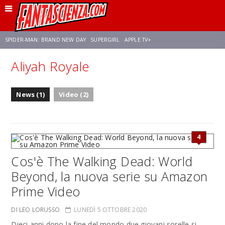
SPIDER-MAN: BRAND NEW DAY
SUPERGIRL
APPLE TV+
Aliyah Royale
FRANCO RICCIARDIELLO
ZENDAYA
STAR TREK
AVENGERS: DOOMSDAY
News (1)
Video (2)
NETFLIX
SADIE SINK
STAR TREK: STRANGE NEW WORLDS
4
Cos'è The Walking Dead: World
Beyond, la nuova serie su Amazon
Prime Video
DI LEO LORUSSO
LUNEDÌ 5 OTTOBRE 2020
Dieci anni dopo la fine del mondo due giovani sorelle si