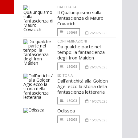
DALL'ITALIA
Il Qualunquismo sulla
fantascienza di Mauro
Covacich
LEGGI
26/07/2026
CONTAMINAZIONI
Da qualche parte nel
tempo: la fantascienza
degli Iron Maiden
LEGGI
26/07/2026
EDITORIA
Dall’antichità alla Golden
Age: ecco la storia della
fantascienza letteraria
LEGGI
16/07/2026
Odissea
LEGGI
15/07/2026