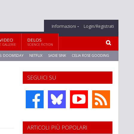
Informazioni
Login/Registrati
VIDEO
DELOS
E GALLERIE
SCIENCE FICTION
S: DOOMSDAY
NETFLIX
SADIE SINK
CELIA ROSE GOODING
SEGUICI SU
ARTICOLI PIÙ POPOLARI