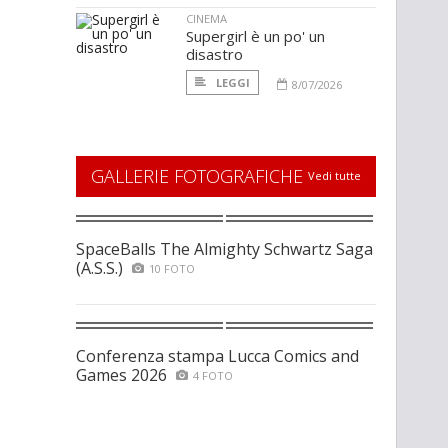
CINEMA
Supergirl è un po' un
disastro
LEGGI
8/07/2026
GALLERIE FOTOGRAFICHE
Vedi tutte
SpaceBalls The Almighty Schwartz Saga
(A.S.S.)
10 FOTO
Conferenza stampa Lucca Comics and
Games 2026
4 FOTO