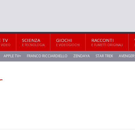
E TV
SCIENZA
GIOCHI
RACCONTI
 VIDEO
E TECNOLOGIA
E VIDEOGIOCHI
E FUMETTI ORIGINALI
APPLE TV+
FRANCO RICCIARDIELLO
ZENDAYA
STAR TREK
AVENGER
r