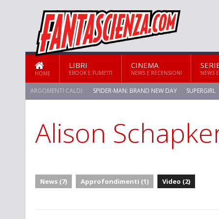
LIBRI
CINEMA
SERI
EBOOK E FUMETTI
NEWS E RECENSIONI
NEWS E
HOME
ARGOMENTI CALDI:
SPIDER-MAN: BRAND NEW DAY
SUPERGIRL
Alison Schapke
News (7)
Approfondimenti (1)
Video (2)