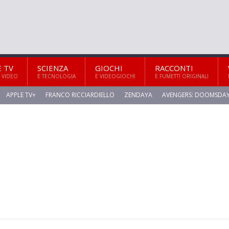
E TV
SCIENZA
GIOCHI
RACCONTI
 VIDEO
E TECNOLOGIA
E VIDEOGIOCHI
E FUMETTI ORIGINALI
APPLE TV+
FRANCO RICCIARDIELLO
ZENDAYA
AVENGERS: DOOMSDA