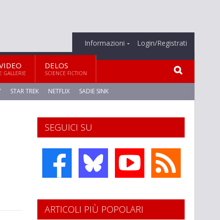
Informazioni
Login/Registrati
VIDEO
DELOS
E GALLERIE
SCIENCE FICTION
Y
STAR TREK
NETFLIX
SADIE SINK
SEGUICI SU
ARTICOLI PIÙ POPOLARI