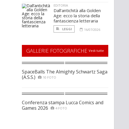
EDITORIA
Dall’antichità alla Golden
Age: ecco la storia della
fantascienza letteraria
LEGGI
16/07/2026
GALLERIE FOTOGRAFICHE
Vedi tutte
SpaceBalls The Almighty Schwartz Saga
(A.S.S.)
10 FOTO
Conferenza stampa Lucca Comics and
Games 2026
4 FOTO