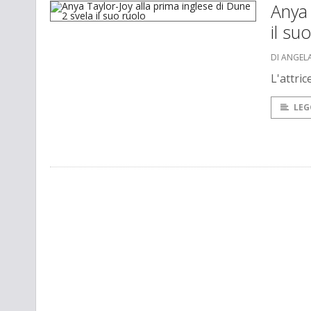
Anya 
il su
DI ANGEL
L'attric
LEG