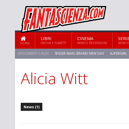
LIBRI
CINEMA
SERI
EBOOK E FUMETTI
NEWS E RECENSIONI
NEWS E
HOME
ARGOMENTI CALDI:
SPIDER-MAN: BRAND NEW DAY
SUPERGIRL
Alicia Witt
STAR TREK: STRANGE NEW WORLDS
News (1)