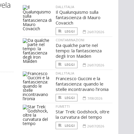
vela
DALL'ITALIA
Il Qualunquismo sulla
fantascienza di Mauro
Covacich
LEGGI
26/07/2026
CONTAMINAZIONI
Da qualche parte nel
tempo: la fantascienza
degli Iron Maiden
LEGGI
26/07/2026
DALL'ITALIA
Francesco Guccini e la
fantascienza: quando le
stelle incontravano l’ironia
LEGGI
7/08/2026
FUMETTI
Star Trek: Godshock, oltre
la curvatura del tempo
LEGGI
26/07/2026