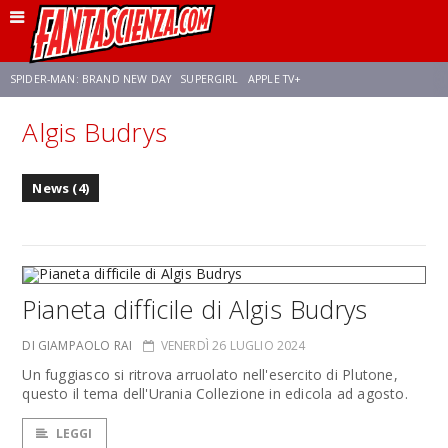
SPIDER-MAN: BRAND NEW DAY
SUPERGIRL
APPLE TV+
Algis Budrys
FRANCO RICCIARDIELLO
ZENDAYA
STAR TREK
AVENGERS: DOOMSDAY
News (4)
NETFLIX
SADIE SINK
CELIA ROSE GOODING
Pianeta difficile di Algis Budrys
DI GIAMPAOLO RAI
VENERDÌ 26 LUGLIO 2024
Un fuggiasco si ritrova arruolato nell'esercito di Plutone,
questo il tema dell'Urania Collezione in edicola ad agosto.
LEGGI