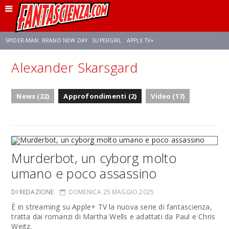
SPIDER-MAN: BRAND NEW DAY
SUPERGIRL
APPLE TV+
Alexander Skarsgard
FRANCO RICCIARDIELLO
ZENDAYA
STAR TREK
AVENGERS: DOOMSDAY
News (22)
Approfondimenti (2)
Video (17)
NETFLIX
SADIE SINK
STAR TREK: STRANGE NEW WORLDS
Murderbot, un cyborg molto
umano e poco assassino
DI REDAZIONE
DOMENICA 25 MAGGIO 2025
È in streaming su Apple+ TV la nuova serie di fantascienza,
tratta dai romanzi di Martha Wells e adattati da Paul e Chris
Weitz.