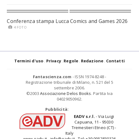
Conferenza stampa Lucca Comics and Games 2026
4 FOTO
Termini d'uso
Privacy
Regole
Redazione
Contatti
Fantascienza.com
- ISSN 1974-8248 -
Registrazione tribunale di Milano, n. 521 del 5
settembre 2006.
©2003
Associazione Delos Books
. Partita Iva
04029050962.
Pubblicità:
EADV s.r.l.
- Via Luigi
Capuana, 11 - 95030
Tremestieri Etneo (CT) -
Italy
www.eadv.it - info@eadv.it - Tel: +39.0952830326