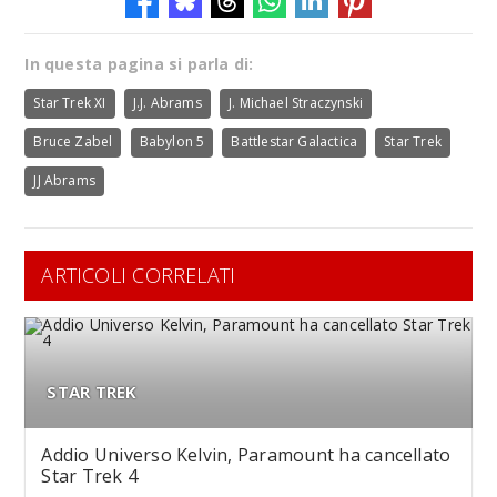
In questa pagina si parla di:
Star Trek XI
J.J. Abrams
J. Michael Straczynski
Bruce Zabel
Babylon 5
Battlestar Galactica
Star Trek
JJ Abrams
ARTICOLI CORRELATI
STAR TREK
Addio Universo Kelvin, Paramount ha cancellato
Star Trek 4