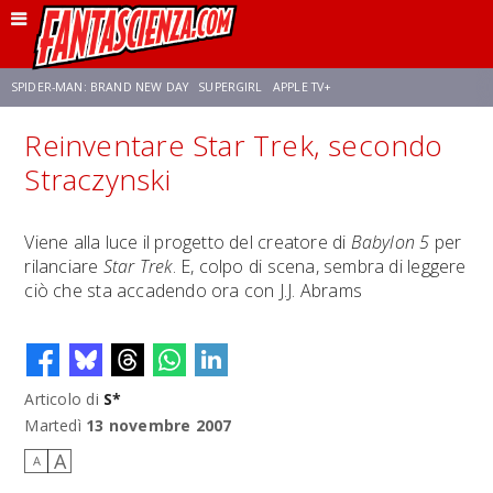
SPIDER-MAN: BRAND NEW DAY
SUPERGIRL
APPLE TV+
Reinventare Star Trek, secondo
FRANCO RICCIARDIELLO
ZENDAYA
STAR TREK
AVENGERS: DOOMSDAY
Straczynski
NETFLIX
SADIE SINK
CELIA ROSE GOODING
Viene alla luce il progetto del creatore di
Babylon 5
per
rilanciare
Star Trek
. E, colpo di scena, sembra di leggere
ciò che sta accadendo ora con J.J. Abrams
Articolo di
S*
Martedì
13 novembre 2007
A
A