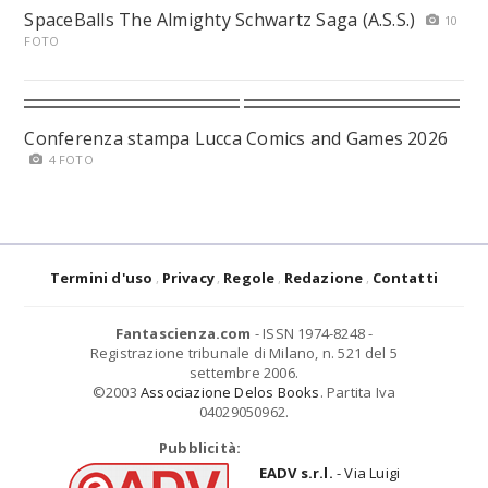
SpaceBalls The Almighty Schwartz Saga (A.S.S.)
10
FOTO
Conferenza stampa Lucca Comics and Games 2026
4 FOTO
Termini d'uso
Privacy
Regole
Redazione
Contatti
Fantascienza.com
- ISSN 1974-8248 -
Registrazione tribunale di Milano, n. 521 del 5
settembre 2006.
©2003
Associazione Delos Books
. Partita Iva
04029050962.
Pubblicità:
EADV s.r.l.
- Via Luigi