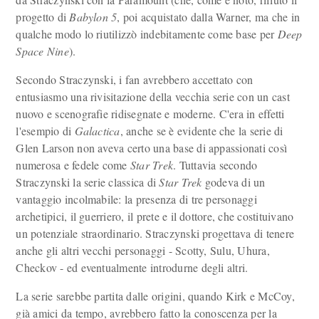
progetto di
Babylon 5
, poi acquistato dalla Warner, ma che in
qualche modo lo riutilizzò indebitamente come base per
Deep
Space Nine
).
Secondo Straczynski, i fan avrebbero accettato con
entusiasmo una rivisitazione della vecchia serie con un cast
nuovo e scenografie ridisegnate e moderne. C'era in effetti
l'esempio di
Galactica
, anche se è evidente che la serie di
Glen Larson non aveva certo una base di appassionati così
numerosa e fedele come
Star Trek
. Tuttavia secondo
Straczynski la serie classica di
Star Trek
godeva di un
vantaggio incolmabile: la presenza di tre personaggi
archetipici, il guerriero, il prete e il dottore, che costituivano
un potenziale straordinario. Straczynski progettava di tenere
anche gli altri vecchi personaggi - Scotty, Sulu, Uhura,
Checkov - ed eventualmente introdurne degli altri.
La serie sarebbe partita dalle origini, quando Kirk e McCoy,
già amici da tempo, avrebbero fatto la conoscenza per la