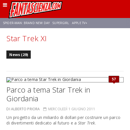
SPIDER-MAN: BRAND NEW DAY
SUPERGIRL
APPLE TV+
Star Trek XI
FRANCO RICCIARDIELLO
ZENDAYA
STAR TREK
AVENGERS: DOOMSDAY
News (29)
NETFLIX
SADIE SINK
CELIA ROSE GOODING
57
Parco a tema Star Trek in
Giordania
DI ALBERTO PRIORA
MERCOLEDÌ 1 GIUGNO 2011
Un progetto da un miliardo di dollari per costruire un parco
di divertimenti dedicato al futuro e a
Star Trek
.