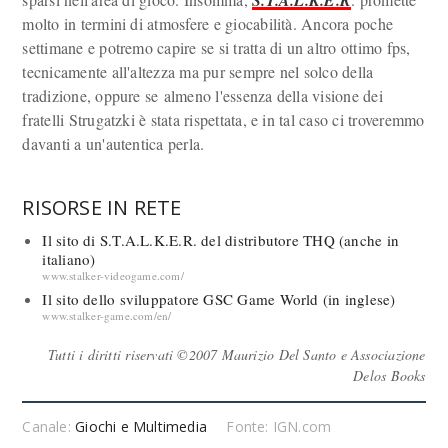
S.T.A.L.K.E.R
molto in termini di atmosfere e giocabilità. Ancora poche
settimane e potremo capire se si tratta di un altro ottimo fps,
tecnicamente all'altezza ma pur sempre nel solco della
tradizione, oppure se almeno l'essenza della visione dei
fratelli Strugatzki è stata rispettata, e in tal caso ci troveremmo
davanti a un'autentica perla.
RISORSE IN RETE
Il sito di S.T.A.L.K.E.R. del distributore THQ (anche in
italiano)
www.stalker-videogame.com/
Il sito dello sviluppatore GSC Game World (in inglese)
www.stalker-game.com/en/
Tutti i diritti riservati ©2007 Maurizio Del Santo e Associazione
Delos Books
Canale:
Giochi e Multimedia
Fonte: IGN.com