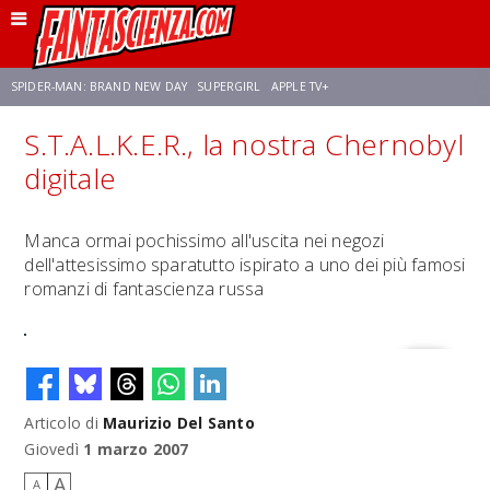
SPIDER-MAN: BRAND NEW DAY
SUPERGIRL
APPLE TV+
S.T.A.L.K.E.R., la nostra Chernobyl
FRANCO RICCIARDIELLO
ZENDAYA
STAR TREK
AVENGERS: DOOMSDAY
digitale
NETFLIX
SADIE SINK
STAR TREK: STRANGE NEW WORLDS
Manca ormai pochissimo all'uscita nei negozi
dell'attesissimo sparatutto ispirato a uno dei più famosi
romanzi di fantascienza russa
Articolo di
Maurizio Del Santo
Giovedì
1 marzo 2007
A
A