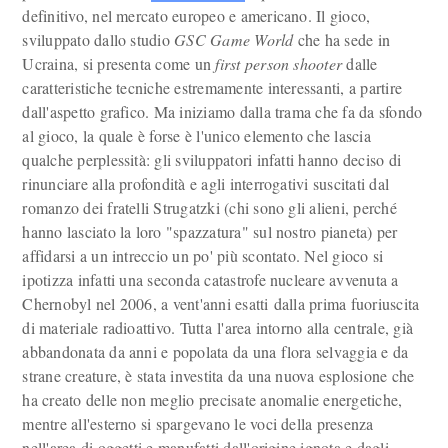
definitivo, nel mercato europeo e americano. Il gioco,
sviluppato dallo studio
GSC Game World
che ha sede in
Ucraina, si presenta come un
first person shooter
dalle
caratteristiche tecniche estremamente interessanti, a partire
dall'aspetto grafico. Ma iniziamo dalla trama che fa da sfondo
al gioco, la quale è forse è l'unico elemento che lascia
qualche perplessità: gli sviluppatori infatti hanno deciso di
rinunciare alla profondità e agli interrogativi suscitati dal
romanzo dei fratelli Strugatzki (chi sono gli alieni, perché
hanno lasciato la loro "spazzatura" sul nostro pianeta) per
affidarsi a un intreccio un po' più scontato. Nel gioco si
ipotizza infatti una seconda catastrofe nucleare avvenuta a
Chernobyl nel 2006, a vent'anni esatti dalla prima fuoriuscita
di materiale radioattivo. Tutta l'area intorno alla centrale, già
abbandonata da anni e popolata da una flora selvaggia e da
strane creature, è stata investita da una nuova esplosione che
ha creato delle non meglio precisate anomalie energetiche,
mentre all'esterno si spargevano le voci della presenza
nell'area di oggetti e manufatti dall'origine ignota e dagli