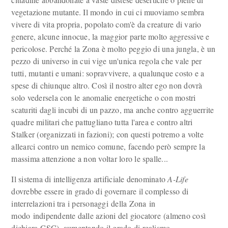
vegetazione mutante. Il mondo in cui ci muoviamo sembra
vivere di vita propria, popolato com'è da creature di vario
genere, alcune innocue, la maggior parte molto aggressive e
pericolose. Perché la Zona è molto peggio di una jungla, è un
pezzo di universo in cui vige un'unica regola che vale per
tutti, mutanti e umani: sopravvivere, a qualunque costo e a
spese di chiunque altro. Così il nostro alter ego non dovrà
solo vedersela con le anomalie energetiche o con mostri
scaturiti dagli incubi di un pazzo, ma anche contro agguerrite
quadre militari che pattugliano tutta l'area e contro altri
Stalker (organizzati in fazioni); con questi potremo a volte
allearci contro un nemico comune, facendo però sempre la
massima attenzione a non voltar loro le spalle...
Il sistema di intelligenza artificiale denominato
A-Life
dovrebbe essere in grado di governare il complesso di
interrelazioni tra i personaggi della Zona in
modo indipendente dalle azioni del giocatore (almeno così
dichiara GSC), aumentando il grado di realismo