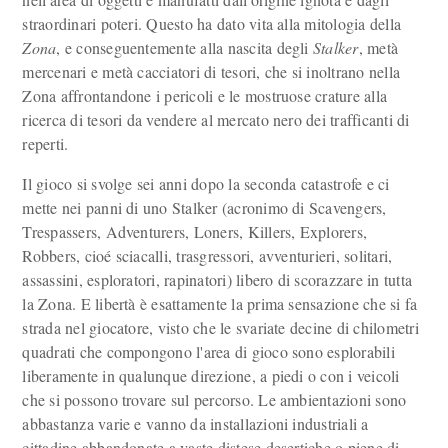
straordinari poteri. Questo ha dato vita alla mitologia della
Zona
, e conseguentemente alla nascita degli
Stalker
, metà
mercenari e metà cacciatori di tesori, che si inoltrano nella
Zona affrontandone i pericoli e le mostruose crature alla
ricerca di tesori da vendere al mercato nero dei trafficanti di
reperti.
Il gioco si svolge sei anni dopo la seconda catastrofe e ci
mette nei panni di uno Stalker (acronimo di Scavengers,
Trespassers, Adventurers, Loners, Killers, Explorers,
Robbers, cioé sciacalli, trasgressori, avventurieri, solitari,
assassini, esploratori, rapinatori) libero di scorazzare in tutta
la Zona. E libertà è esattamente la prima sensazione che si fa
strada nel giocatore, visto che le svariate decine di chilometri
quadrati che compongono l'area di gioco sono esplorabili
liberamente in qualunque direzione, a piedi o con i veicoli
che si possono trovare sul percorso. Le ambientazioni sono
abbastanza varie e vanno da installazioni industriali a
cittadine abbandonate a vaste distese desertiche o piene di