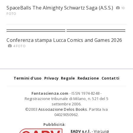
SpaceBalls The Almighty Schwartz Saga (A.S.S.)
10
FOTO
Conferenza stampa Lucca Comics and Games 2026
4 FOTO
Termini d'uso
Privacy
Regole
Redazione
Contatti
Fantascienza.com
- ISSN 1974-8248 -
Registrazione tribunale di Milano, n. 521 del 5
settembre 2006.
©2003
Associazione Delos Books
. Partita Iva
04029050962.
Pubblicità:
EADV s.r.l.
- Via Luigi