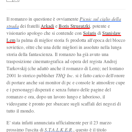
Il romanzo in questione è ovviamente
Picnic sul ciglio della
strada
dei fratelli
Arkadi
e
Boris Strugatzki
, potente e
visionario apologo che si contende con
Solaris
di
Stanislaw
Lem
la palma di miglior storia fs prodotta all'epoca del blocco
sovietico, oltre che una delle migliori in assoluto nella lunga
storia della fantascienza. Il romanzo ha già avuto una
trasposizione cinematografica ad opera del regista Andrej
Tarkovskij (che adattò anche il romanzo di Lem); nel lontano
2001 lo storico publisher
THQ Inc
. si è fatto carico dell'onore
di portare anche sui monitor di pc e console le atmosfere cupe
e i personaggi disperati e senza futuro delle pagine del
romanzo e ora, dopo un lavoro lungo e laborioso, il
videogame è pronto per sbarcare sugli scaffali dei negozi di
tutto il mondo.
E' stata infatti annunciata ufficialmente per il 23 marzo
prossimo l'uscita di
S.T.A.L.K.E.R
., questo è il titolo