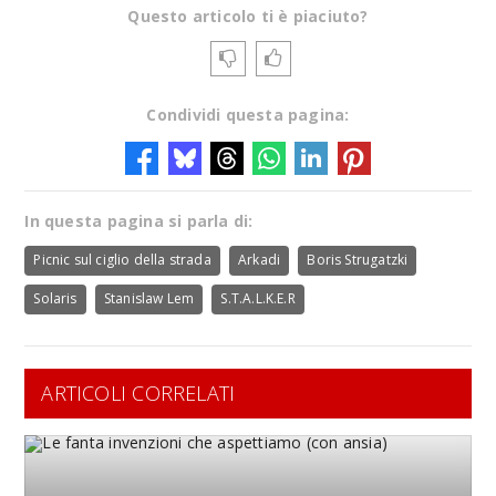
Questo articolo ti è piaciuto?
Condividi questa pagina:
In questa pagina si parla di:
Picnic sul ciglio della strada
Arkadi
Boris Strugatzki
Solaris
Stanislaw Lem
S.T.A.L.K.E.R
ARTICOLI CORRELATI