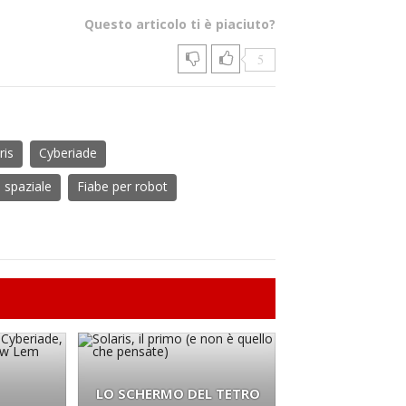
Questo articolo ti è piaciuto?
5
ris
Cyberiade
 spaziale
Fiabe per robot
LO SCHERMO DEL TETRO