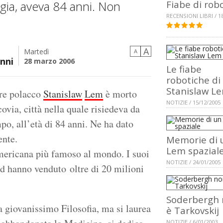
ogia, aveva 84 anni. Non
Fiabe di rob
RECENSIONI LIBRI / 1
A
Martedì
A
nni
28 marzo 2006
Le fiabe
robotiche di
Stanislaw L
ore polacco
Stanislaw
Lem
è morto
NOTIZIE / 15/12/2005
covia, città nella quale risiedeva da
po, all’età di 84 anni. Ne ha dato
ente.
Memorie di 
Lem spazial
mericana più famoso al mondo. I suoi
NOTIZIE / 24/01/2005
 ed hanno venduto oltre di 20 milioni
Soderbergh
 giovanissimo Filosofia, ma si laurea
è Tarkovskij
NOTIZIE / 6/01/2003