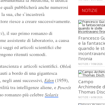
, abbandonata la Medicina, si dedica
ulle quali pubblicherà anche numerosi
NOTIZIE
la sua, che s’incastrerà
ttore riesce a creare successivamente.
ci
), il suo primo romanzo di
Francesco Gu
me assistente di laboratorio, a causa
e la fantasci
 saggi ed articoli scientifici che
quando le st
incontravan
engono ritenuti scomodi.
l’ironia
NOTIZIE / 7/08/2026
ascienza e articoli scientifici.
Oblok
onauti a bordo di una gigantesca
, negli anni successivi,
Eden
(1959),
Campo
Archimede d
lità tra intelligenze aliene, e
Powrót
Thomas Dis
suo romanzo più celebre
Solaris
NOTIZIE / 6/08/2026