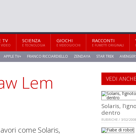
E TV
SCIENZA
GIOCHI
RACCONTI
 VIDEO
E TECNOLOGIA
E VIDEOGIOCHI
E FUMETTI ORIGINALI
APPLE TV+
FRANCO RICCIARDIELLO
ZENDAYA
STAR TREK
AVENGER
law Lem
VEDI ANCH
Solaris, l’ign
dentro
RUBRICHE / 3/02/2008
lavori come Solaris,