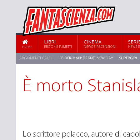
LIBRI
CINEMA
SERI
EBOOK E FUMETTI
NEWS E RECENSIONI
NEWS E
HOME
ARGOMENTI CALDI:
SPIDER-MAN: BRAND NEW DAY
SUPERGIRL
È morto Stanis
STAR TREK: STRANGE NEW WORLDS
Lo scrittore polacco, autore di capo