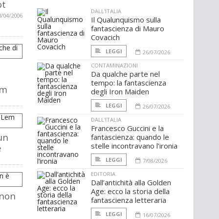
ot
DALL'ITALIA
8/04/2006
Il Qualunquismo sulla
fantascienza di Mauro
Covacich
LEGGI
26/07/2026
CONTAMINAZIONI
Da qualche parte nel
tempo: la fantascienza
em
degli Iron Maiden
LEGGI
26/07/2026
DALL'ITALIA
Francesco Guccini e la
un
fantascienza: quando le
stelle incontravano l’ironia
e
LEGGI
7/08/2026
EDITORIA
Dall’antichità alla Golden
Age: ecco la storia della
 non
fantascienza letteraria
LEGGI
16/07/2026