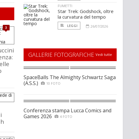
FUMETTI
Star Trek: Godshock, oltre
la curvatura del tempo
LEGGI
26/07/2026
3
ccini
GALLERIE FOTOGRAFICHE
Vedi tutte
enza:
elle
o
SpaceBalls The Almighty Schwartz Saga
(A.S.S.)
10 FOTO
Conferenza stampa Lucca Comics and
i
Games 2026
4 FOTO
ch