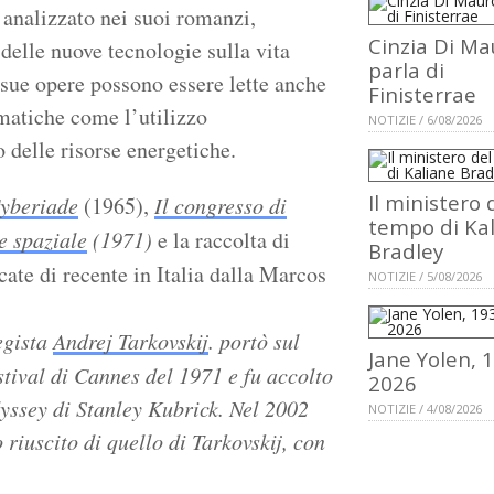
 analizzato nei suoi romanzi,
Cinzia Di Ma
delle nuove tecnologie sulla vita
parla di
 sue opere possono essere lette anche
Finisterrae
ematiche come l’utilizzo
NOTIZIE / 6/08/2026
o delle risorse energetiche.
Il ministero 
yberiade
(1965),
Il congresso di
tempo di Ka
e spaziale
(1971)
e la raccolta di
Bradley
cate di recente in Italia dalla Marcos
NOTIZIE / 5/08/2026
egista
Andrej Tarkovskij
. portò sul
Jane Yolen, 
tival di Cannes del 1971 e fu accolto
2026
yssey di Stanley Kubrick. Nel 2002
NOTIZIE / 4/08/2026
riuscito di quello di Tarkovskij, con