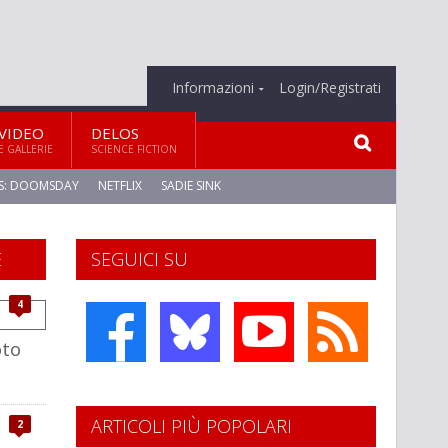
Informazioni
Login/Registrati
VIDEO
DELOS
E GALLERIE
SCIENCE FICTION
S: DOOMSDAY
NETFLIX
SADIE SINK
E
SEGUICI SU
4
oto
ARTICOLI PIÙ POPOLARI
2