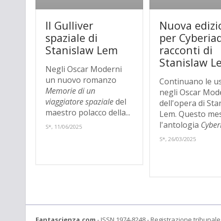
Il Gulliver
Nuova edizi
spaziale di
per Cyberiad
Stanislaw Lem
racconti di
Stanislaw L
Negli Oscar Moderni
un nuovo romanzo
Continuano le us
Memorie di un
negli Oscar Mod
viaggiatore spaziale
del
dell'opera di Sta
maestro polacco della...
Lem. Questo me
l'antologia
Cyber
S*, 11/06/2025
S*, 26/03/2025
Fantascienza.com
- ISSN 1974-8248 - Registrazione tribunale 