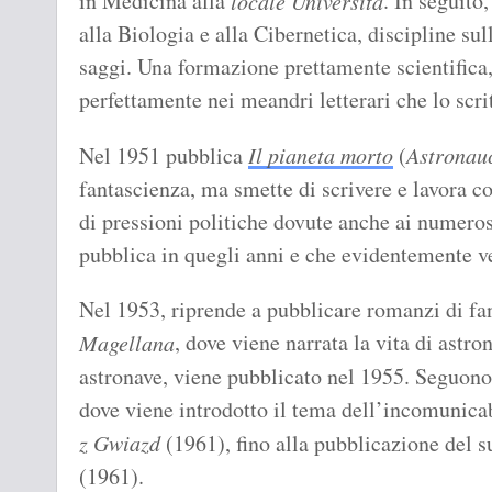
in Medicina alla
. In seguito
locale Università
alla Biologia e alla Cibernetica, discipline s
saggi. Una formazione prettamente scientifica, 
perfettamente nei meandri letterari che lo scri
Nel 1951 pubblica
Il pianeta morto
(
Astronau
fantascienza, ma smette di scrivere e lavora co
di pressioni politiche dovute anche ai numerosi
pubblica in quegli anni e che evidentemente v
Nel 1953, riprende a pubblicare romanzi di fant
, dove viene narrata la vita di astr
Magellana
astronave, viene pubblicato nel 1955. Seguono
dove viene introdotto il tema dell’incomunicabi
z Gwiazd
(1961), fino alla pubblicazione del 
(1961).