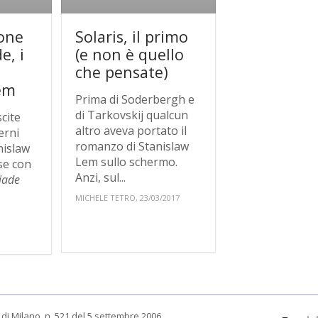
one
Solaris, il primo
e, i
(e non è quello
che pensate)
em
Prima di Soderbergh e
di Tarkovskij qualcun
cite
altro aveva portato il
erni
romanzo di Stanislaw
nislaw
Lem sullo schermo.
se con
Anzi, sul...
iade
MICHELE TETRO, 23/03/2017
di Milano, n. 521 del 5 settembre 2006.