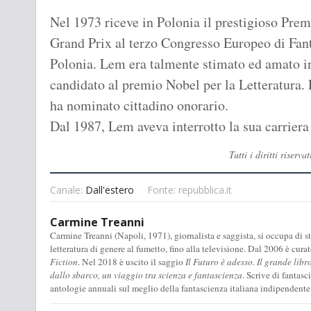
Nel 1973 riceve in Polonia il prestigioso Prem
Grand Prix al terzo Congresso Europeo di Fant
Polonia. Lem era talmente stimato ed amato in
candidato al premio Nobel per la Letteratura. 
ha nominato cittadino onorario.
Dal 1987, Lem aveva interrotto la sua carriera 
Tutti i diritti rise
Canale:
Dall'estero
Fonte: repubblica.it
Carmine Treanni
Carmine Treanni (Napoli, 1971), giornalista e saggista, si occupa di stu
letteratura di genere al fumetto, fino alla televisione. Dal 2006 è cura
Fiction
. Nel 2018 è uscito il saggio
Il Futuro è adesso. Il grande libr
dallo sbarco, un viaggio tra scienza e fantascienza
. Scrive di fantas
antologie annuali sul meglio della fantascienza italiana indipendente