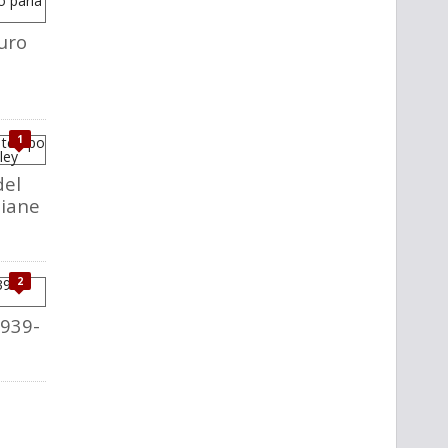
uro
1
del
liane
2
1939-