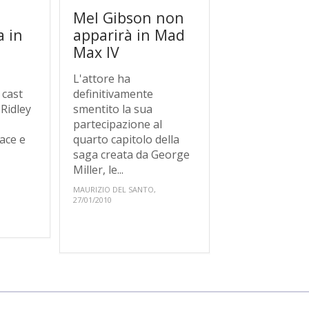
Mel Gibson non
a in
apparirà in Mad
s
Max IV
L'attore ha
 cast
definitivamente
 Ridley
smentito la sua
partecipazione al
ace e
quarto capitolo della
saga creata da George
Miller, le...
MAURIZIO DEL SANTO,
27/01/2010