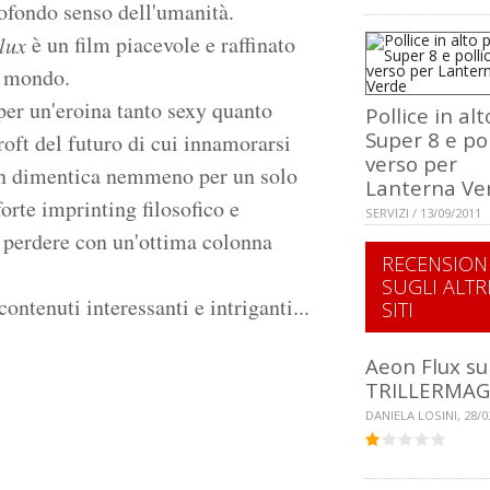
rofondo senso dell'umanità.
è un film piacevole e raffinato
lux
o mondo.
 per un'eroina tanto sexy quanto
Pollice in al
Super 8 e pol
roft del futuro di cui innamorarsi
verso per
on dimentica nemmeno per un solo
Lanterna Ve
forte imprinting filosofico e
SERVIZI / 13/09/2011
n perdere con un'ottima colonna
RECENSION
SUGLI ALTR
ontenuti interessanti e intriganti...
SITI
Aeon Flux su
TRILLERMAG
DANIELA LOSINI, 28/0
1