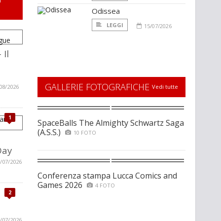
Odissea
LEGGI
15/07/2026
 Il
GALLERIE FOTOGRAFICHE
08/2026
Vedi tutte
1
SpaceBalls The Almighty Schwartz Saga
(A.S.S.)
10 FOTO
Day
/07/2026
Conferenza stampa Lucca Comics and
Games 2026
4 FOTO
2
/07/2026