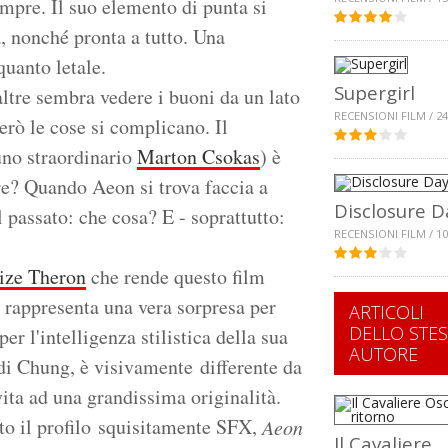
mpre. Il suo elemento di punta si
 nonché pronta a tutto. Una
quanto letale.
Supergirl
altre sembra vedere i buoni da un lato
RECENSIONI FILM / 24
 Però le cose si complicano. Il
uno straordinario
Marton Csokas
) è
re? Quando Aeon si trova faccia a
Disclosure D
 passato: che cosa? E - soprattutto:
RECENSIONI FILM / 10
ize Theron
che rende questo film
rappresenta una vera sorpresa per
ARTICOLI
DELLO STE
per l'intelligenza stilistica della sua
AUTORE
di Chung, è visivamente differente da
ita ad una grandissima originalità.
tto il profilo squisitamente SFX,
Aeon
Il Cavaliere