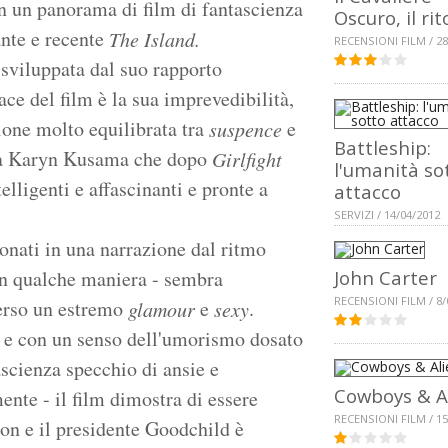
n un panorama di film di fantascienza
Oscuro, il ri
iante e recente
The Island.
RECENSIONI FILM / 28
 sviluppata dal suo rapporto
ce del film è la sua imprevedibilità,
ione molto equilibrata tra
e
suspence
Battleship:
sta Karyn Kusama che dopo
Girlfight
l'umanità so
elligenti e affascinanti e pronte a
attacco
SERVIZI / 14/04/2012
tonati in una narrazione dal ritmo
in qualche maniera - sembra
John Carter
RECENSIONI FILM / 8/
erso un estremo
e
.
glamour
sexy
a e con un senso dell'umorismo dosato
ascienza specchio di ansie e
Cowboys & A
ente - il film dimostra di essere
RECENSIONI FILM / 15
on e il presidente Goodchild è