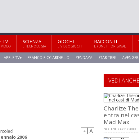
E TV
SCIENZA
GIOCHI
RACCONTI
 VIDEO
E TECNOLOGIA
E VIDEOGIOCHI
E FUMETTI ORIGINALI
APPLE TV+
FRANCO RICCIARDIELLO
ZENDAYA
STAR TREK
AVENGER
VEDI ANCH
Charlize Th
entra nel cas
Mad Max
NOTIZIE / 6/11/2009
A
rcoledì
A
gennaio 2006