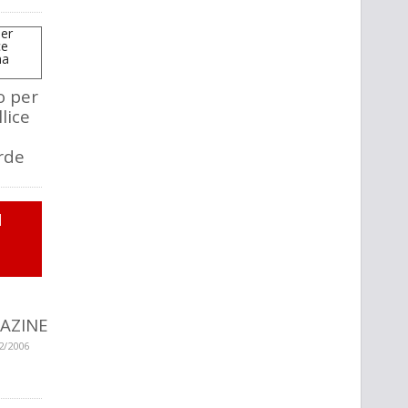
to per
lice
rde
I
I
AZINE
2/2006