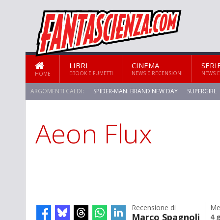
LIBRI
CINEMA
SERI
EBOOK E FUMETTI
NEWS E RECENSIONI
NEWS E
HOME
ARGOMENTI CALDI:
SPIDER-MAN: BRAND NEW DAY
SUPERGIRL
Aeon Flux
STAR TREK: STRANGE NEW WORLDS
Recensione di
Me
Marco Spagnoli
4 