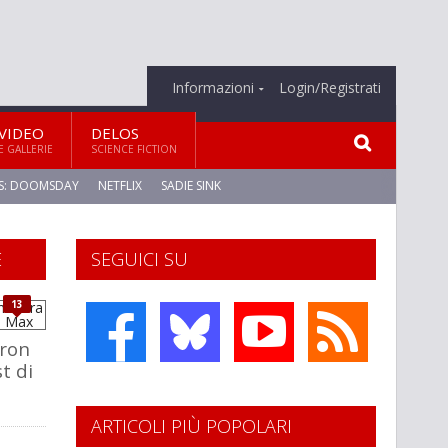
Informazioni
Login/Registrati
VIDEO
DELOS
E GALLERIE
SCIENCE FICTION
S: DOOMSDAY
NETFLIX
SADIE SINK
E
SEGUICI SU
13
eron
t di
ARTICOLI PIÙ POPOLARI