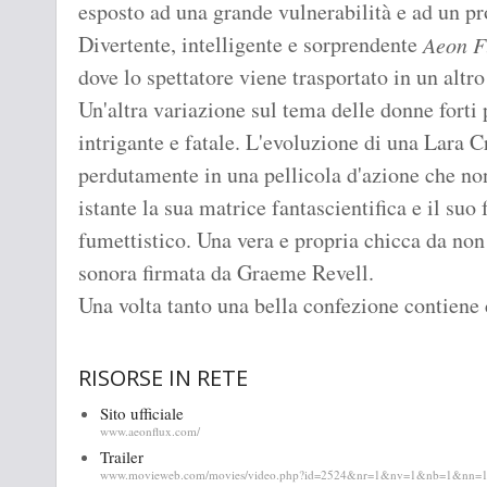
esposto ad una grande vulnerabilità e ad un p
Divertente, intelligente e sorprendente
Aeon F
dove lo spettatore viene trasportato in un altr
Un'altra variazione sul tema delle donne forti
intrigante e fatale. L'evoluzione di una Lara C
perdutamente in una pellicola d'azione che n
istante la sua matrice fantascientifica e il suo 
fumettistico. Una vera e propria chicca da no
sonora firmata da Graeme Revell.
Una volta tanto una bella confezione contiene c
RISORSE IN RETE
Sito ufficiale
www.aeonflux.com/
Trailer
www.movieweb.com/movies/video.php?id=2524&nr=1&nv=1&nb=1&nn=