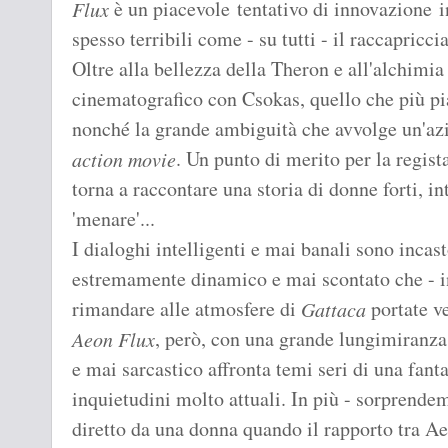
è un piacevole tentativo di innovazione i
Flux
spesso terribili come - su tutti - il raccapricc
Oltre alla bellezza della Theron e all'alchimia
cinematografico con Csokas, quello che più pia
nonché la grande ambiguità che avvolge un'az
. Un punto di merito per la regi
action movie
torna a raccontare una storia di donne forti, int
'menare'...
I dialoghi intelligenti e mai banali sono incas
estremamente dinamico e mai scontato che - 
rimandare alle atmosfere di
portate v
Gattaca
, però, con una grande lungimiranz
Aeon Flux
e mai sarcastico affronta temi seri di una fant
inquietudini molto attuali. In più - sorprendem
diretto da una donna quando il rapporto tra Ae