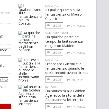
DALL'ITALIA
Il Qualunquismo sulla
/10/2006
fantascienza di Mauro
Covacich
LEGGI
26/07/2026
CONTAMINAZIONI
nt
Da qualche parte nel
tempo: la fantascienza
degli Iron Maiden
LEGGI
26/07/2026
DALL'ITALIA
Francesco Guccini e la
ita
fantascienza: quando le
stelle incontravano l’ironia
LEGGI
7/08/2026
eon
EDITORIA
Dall’antichità alla Golden
Age: ecco la storia della
fantascienza letteraria
LEGGI
16/07/2026
I