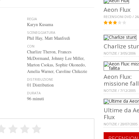
Aeon Flux
RECENSIONI DVD / 24
REGIA
Karyn Kusama
SCENEGGIATURA
Phil Hay, Matt Manfredi
Charlize stu
CON
Charlize Theron, Frances
NOTIZIE / 3/05/2006
McDormand, Johnny Lee Miller,
Marton Csokas, Sophie Okonedo,
Amelia Warner, Caroline Chikezie
Aeon Flux:
DISTRIBUZIONE
missione fall
01 Distribution
NOTIZIE / 7/12/2005
DURATA
96 minuti
Ultime da A
Flux
NOTIZIE / 20/07/2005
RECENSION