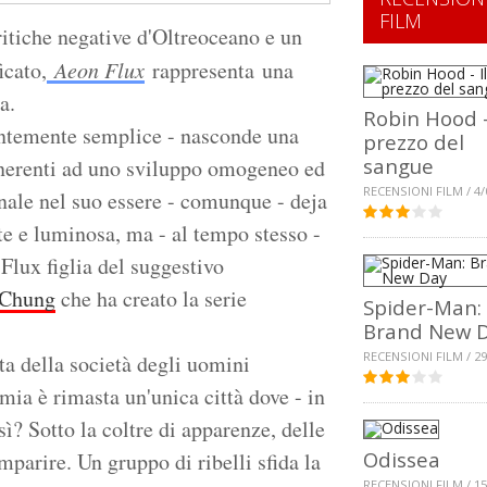
FILM
ritiche negative d'Oltreoceano e un
icato,
Aeon Flux
rappresenta una
a.
Robin Hood -
entemente semplice - nasconde una
prezzo del
sangue
ì inerenti ad uno sviluppo omogeneo ed
RECENSIONI FILM / 4/
nale nel suo essere - comunque - deja
e e luminosa, ma - al tempo stesso -
Flux figlia del suggestivo
 Chung
che ha creato la serie
Spider-Man:
Brand New 
RECENSIONI FILM / 29
ta della società degli uomini
emia è rimasta un'unica città dove - in
ì? Sotto la coltre di apparenze, delle
Odissea
parire. Un gruppo di ribelli sfida la
RECENSIONI FILM / 15