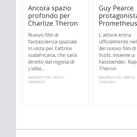
Ancora spazio
Guy Pearce
profondo per
protagonist
Charlize Theron
Prometheu
Nuovo film di
L'attore entra
fantascienza spaziale
ufficialmente nel
in vista per l'attrice
del nuovo film di
sudafricana, che sarà
Scott, insieme a
diretto dal regista di
Fassbender, Rap
L'alba...
Theron.
MAURIZIO DEL SANTO,
MAURIZIO DEL SANTO,
26/04/2012
12/05/2011