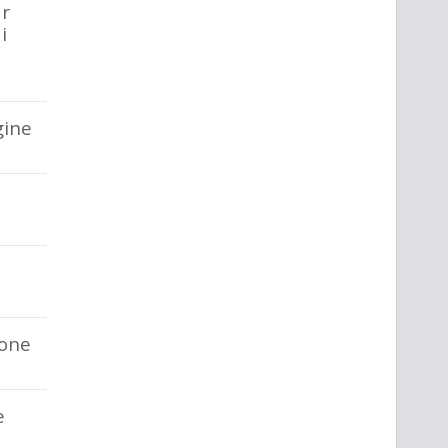
ar
i
gine
one
e