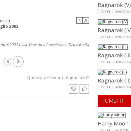
Ragnarok (V)
FUMETTI / 20/09/2004
A
enica
A
uglio 2003
Ragnarok (IV
FUMETTI / 20/07/2004
servati ©2003 Luca Vergerio e Associazione Delos Books
Ragnarok (III
6
FUMETTI / 20/06/2004
Questo articolo ti è piaciuto?
Ragnarok (II)
FUMETTI / 20/04/2004
FUMETTI
Harry Moon
FUMETTI / 7/03/2010