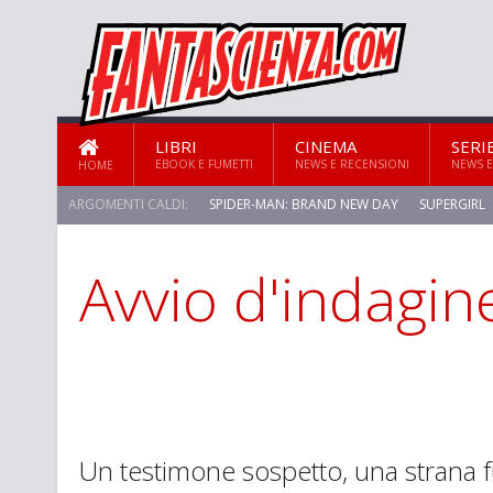
LIBRI
CINEMA
SERI
EBOOK E FUMETTI
NEWS E RECENSIONI
NEWS E
HOME
ARGOMENTI CALDI:
SPIDER-MAN: BRAND NEW DAY
SUPERGIRL
Avvio d'indagin
STAR TREK: STRANGE NEW WORLDS
Un testimone sospetto, una strana f