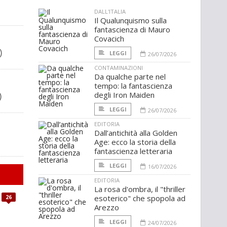
DALL'ITALIA
Il Qualunquismo sulla
fantascienza di Mauro
Covacich
)
LEGGI
26/07/2026
CONTAMINAZIONI
Da qualche parte nel
tempo: la fantascienza
)
degli Iron Maiden
LEGGI
26/07/2026
EDITORIA
Dall’antichità alla Golden
Age: ecco la storia della
fantascienza letteraria
LEGGI
16/07/2026
EDITORIA
La rosa d'ombra, il "thriller
esoterico" che spopola ad
26
Arezzo
LEGGI
24/07/2026