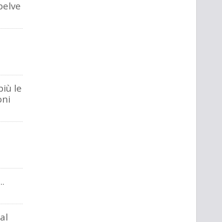
belve
più le
oni
..
al