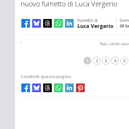
nuovo fumetto di Luca Vergerio
Fumetto di
Dom
Luca Vergerio
20 l
Tutti i diritti ri
1
2
3
4
5
Condividi questa pagina: