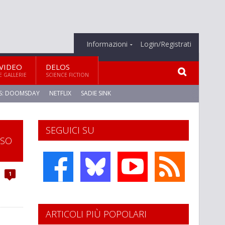
Informazioni
Login/Registrati
VIDEO
DELOS
E GALLERIE
SCIENCE FICTION
S: DOOMSDAY
NETFLIX
SADIE SINK
SEGUICI SU
SSO
1
ARTICOLI PIÙ POPOLARI