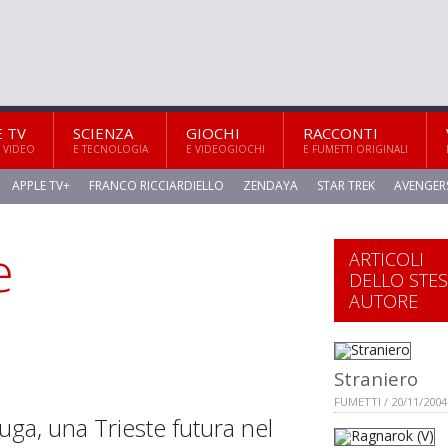
E TV
SCIENZA
GIOCHI
RACCONTI
 VIDEO
E TECNOLOGIA
E VIDEOGIOCHI
E FUMETTI ORIGINALI
APPLE TV+
FRANCO RICCIARDIELLO
ZENDAYA
STAR TREK
AVENGER
e
ARTICOLI
DELLO STE
AUTORE
Straniero
FUMETTI / 20/11/2004
uga, una Trieste futura nel