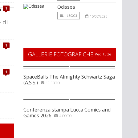
Odissea
1
LEGGI
15/07/2026
 di
1
GALLERIE FOTOGRAFICHE
Vedi tutte
1
SpaceBalls The Almighty Schwartz Saga
(A.S.S.)
10 FOTO
Conferenza stampa Lucca Comics and
Games 2026
4 FOTO