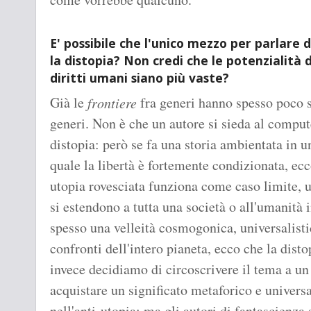
E' possibile che l'unico mezzo per parlare d
la distopia? Non credi che le potenzialità 
diritti umani siano più vaste?
Già le
fra generi hanno spesso poco s
frontiere
generi. Non è che un autore si sieda al comput
distopia: però se fa una storia ambientata in 
quale la libertà è fortemente condizionata, ecc
utopia rovesciata funziona come caso limite, u
si estendono a tutta una società o all'umanità 
spesso una velleità cosmogonica, universalist
confronti dell'intero pianeta, ecco che la dist
invece decidiamo di circoscrivere il tema a un 
acquistare un significato metaforico e univer
nell'anti-utopia; ma gli autori di fantascienza