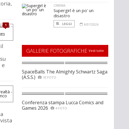
oria,
CINEMA
Supergirl è un po' un
disastro
LEGGI
8/07/2026
1
il
GALLERIE FOTOGRAFICHE
Vedi tutte
 su
 e
SpaceBalls The Almighty Schwartz Saga
(A.S.S.)
10 FOTO
Conferenza stampa Lucca Comics and
Games 2026
4 FOTO
la
rvista