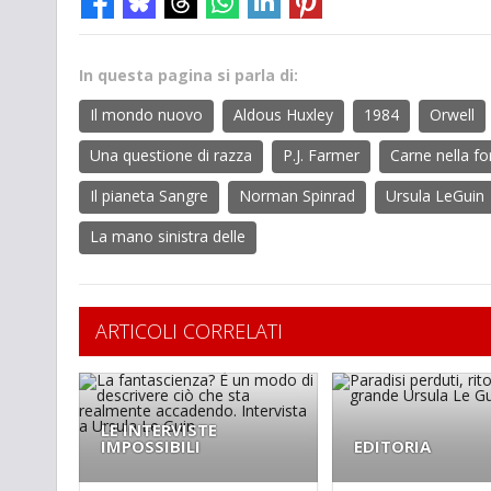
In questa pagina si parla di:
Il mondo nuovo
Aldous Huxley
1984
Orwell
Una questione di razza
P.J. Farmer
Carne nella f
Il pianeta Sangre
Norman Spinrad
Ursula LeGuin
La mano sinistra delle
ARTICOLI CORRELATI
LE INTERVISTE
IMPOSSIBILI
EDITORIA