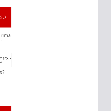
SSO
prima
e
re?