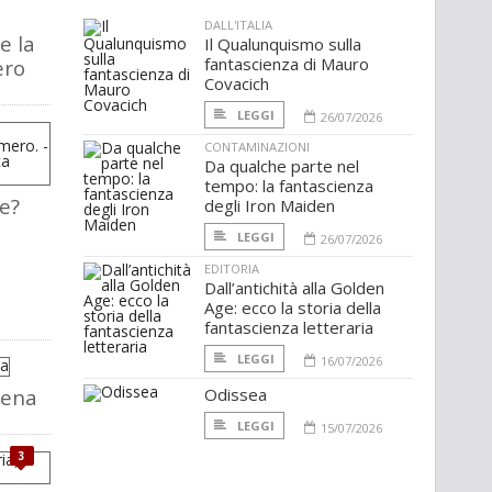
DALL'ITALIA
e la
Il Qualunquismo sulla
fantascienza di Mauro
ero
Covacich
LEGGI
26/07/2026
CONTAMINAZIONI
Da qualche parte nel
tempo: la fantascienza
re?
degli Iron Maiden
LEGGI
26/07/2026
EDITORIA
Dall’antichità alla Golden
Age: ecco la storia della
fantascienza letteraria
LEGGI
16/07/2026
dena
Odissea
LEGGI
15/07/2026
3