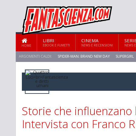
LIBRI
CINEMA
SERI
EBOOK E FUMETTI
NEWS E RECENSIONI
NEWS E
HOME
ARGOMENTI CALDI:
SPIDER-MAN: BRAND NEW DAY
SUPERGIRL
Storie che influenzano l
Intervista con Franco Ri