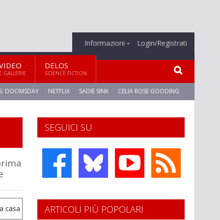
Informazioni
Login/Registrati
VIDEO
DELOS
E GALLERIE
SCIENCE FICTION
S: DOOMSDAY
NETFLIX
SADIE SINK
CELIA ROSE GOODING
SEGUICI SU
prima
e
ARTICOLI PIÙ POPOLARI