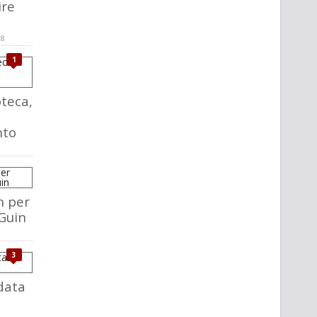
ire
08
1
teca,
nto
n per
 Guin
3
data