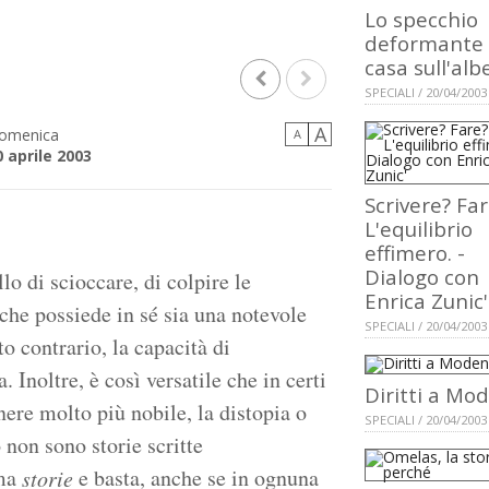
Lo specchio
deformante 
casa sull'alb
SPECIALI / 20/04/2003
A
omenica
A
0 aprile 2003
Scrivere? Fa
L'equilibrio
effimero. -
Dialogo con
lo di scioccare, di colpire le
Enrica Zunic'
 che possiede in sé sia una notevole
SPECIALI / 20/04/2003
tto contrario, la capacità di
 Inoltre, è così versatile che in certi
Diritti a Mo
ere molto più nobile, la distopia o
SPECIALI / 20/04/2003
 non sono storie scritte
 ma
e basta, anche se in ognuna
storie