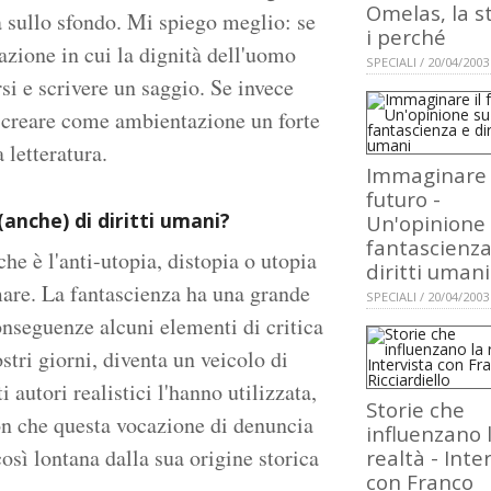
Omelas, la st
a sullo sfondo. Mi spiego meglio: se
i perché
azione in cui la dignità dell'uomo
SPECIALI / 20/04/2003
i e scrivere un saggio. Se invece
uò creare come ambientazione un forte
 letteratura.
Immaginare 
futuro -
(anche) di diritti umani?
Un'opinione
fantascienza
he è l'anti-utopia, distopia o utopia
diritti umani
are. La fantascienza ha una grande
SPECIALI / 20/04/2003
onseguenze alcuni elementi di critica
stri giorni, diventa un veicolo di
autori realistici l'hanno utilizzata,
Storie che
on che questa vocazione di denuncia
influenzano 
osì lontana dalla sua origine storica
realtà - Inte
con Franco