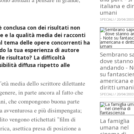
italiana e dir
umani
SPECIALI / 20/04/2003
 conclusa con dei risultati non
e e la qualità media dei racconti
 al tema delle opere concorrenti ha
do la tua esperienza di autore
Sembrano s
e risultato? La difficoltà
dove stanno
bilità diffusa rispetto alle
andando - N
su fantascie
americana e
'età media dello scrittore dilettante
diritti umani
 genere, in parte ancora al fatto che
SPECIALI / 20/04/2003
ovani, che compongono buona parte
za avventurosa e più disimpengata;
olito vengono etichettati "film di
La famiglia
umana nel
ica, asettica presa di posizione a
cinema di