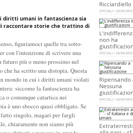
Ricciardiello
SPECIALI / 20/04/2003
i diritti umani in fantascienza sia
di raccontare storie che trattino di
L'indifferen
non ha
enso, figuriamoci quelle tra sotto-
giustificazion
er con l'intenzione di scrivere una
SPECIALI / 20/04/2003
un futuro più o meno prossimo nel
o che ha scritto una distopia. Questa
n mondo in cui i diritti umani violati
Ripensando 
Nessuna
intera: siccome la fantascienza ha
giustificazio
ica o comunque catartica nei
SPECIALI / 20/04/2003
opia è uno sbocco quasi obbligato. Se
fatto singolo, magari per fargli
sale, chiaramente non siamo più
Extraterrest
alla pari: - sf
 sono abituati a pensare in grande,