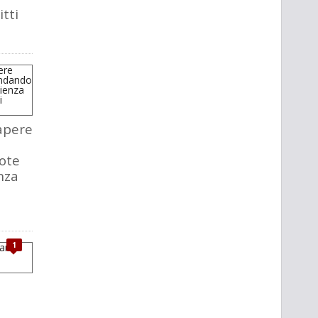
itti
apere
ote
nza
1