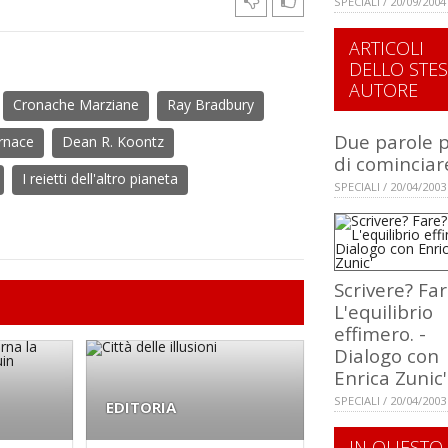
SPECIALI / 20/09/2004
ARTICOLI
DELLO STE
AUTORE
Cronache Marziane
Ray Bradbury
Due parole 
ornace
Dean R. Koontz
di cominciar
I reietti dell'altro pianeta
SPECIALI / 20/04/2003
Scrivere? Fa
L'equilibrio
effimero. -
Dialogo con
Enrica Zunic'
SPECIALI / 20/04/2003
EDITORIA
IN QUESTO