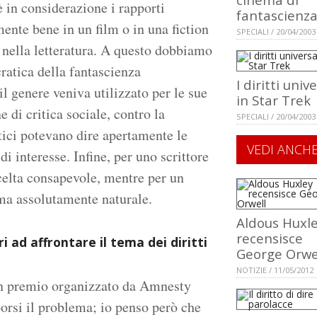
è in considerazione i rapporti
fantascienz
nte bene in un film o in una fiction
SPECIALI / 20/04/2003
a nella letteratura. A questo dobbiamo
ratica della fantascienza
I diritti unive
il genere veniva utilizzato per le sue
in Star Trek
 di critica sociale, contro la
SPECIALI / 20/04/2003
itici potevano dire apertamente le
VEDI ANCH
 interesse. Infine, per uno scrittore
celta consapevole, mentre per un
ma assolutamente naturale.
Aldous Huxl
recensisce
i ad affrontare il tema dei diritti
George Orwe
NOTIZIE / 11/05/2012
un premio organizzato da Amnesty
porsi il problema; io penso però che