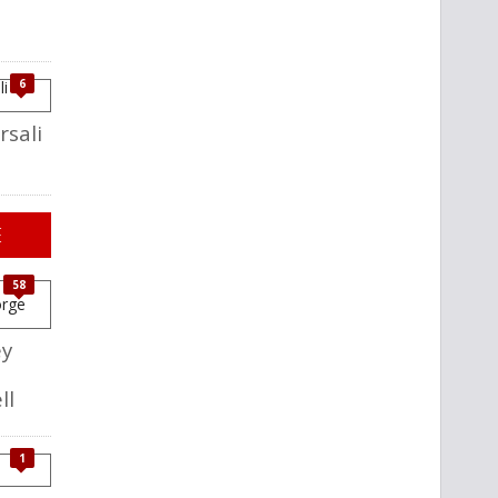
a
6
rsali
E
58
ey
ll
1