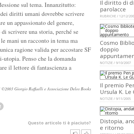
Il diritto di d
lessione sul tema. Innanzitutto:
parolacce
 dei diritti umani dovrebbe scrivere
RUBRICHE / 12/12/20
are un appassionato del genere,
 di scrivere una storia, perché se
a le mani un racconto in tema ma
Cosmo Biblio
l'unica ragione valida per accostare SF
doppio
appuntame
nti-utopia. Penso che la domanda
NOTIZIE / 9/10/2007
e il lettore di fantascienza a
Il premio Pe
vati ©2003 Giorgio Raffaelli e Associazione Delos Books
Ursula K. Le
NOTIZIE / 9/11/2005
2
Distopia, an
Questo articolo ti è piaciuto?
e ritorno