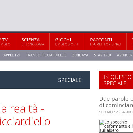
E TV
SCIENZA
GIOCHI
RACCONTI
 VIDEO
E TECNOLOGIA
E VIDEOGIOCHI
E FUMETTI ORIGINALI
APPLE TV+
FRANCO RICCIARDIELLO
ZENDAYA
STAR TREK
AVENGER
IN QUESTO
SPECIALE
SPECIALE
Due parole 
a realtà -
di cominciar
SPECIALI / 20/04/2003
cciardiello