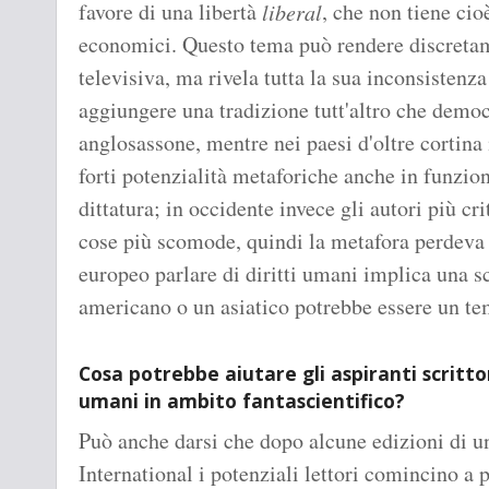
favore di una libertà
, che non tiene cio
liberal
economici. Questo tema può rendere discretame
televisiva, ma rivela tutta la sua inconsistenz
aggiungere una tradizione tutt'altro che democ
anglosassone, mentre nei paesi d'oltre cortina 
forti potenzialità metaforiche anche in funzione
dittatura; in occidente invece gli autori più cr
cose più scomode, quindi la metafora perdeva di
europeo parlare di diritti umani implica una s
americano o un asiatico potrebbe essere un te
Cosa potrebbe aiutare gli aspiranti scrittor
umani in ambito fantascientifico?
Può anche darsi che dopo alcune edizioni di 
International i potenziali lettori comincino a 