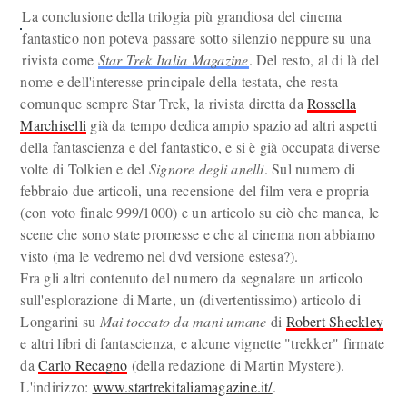
La conclusione della trilogia più grandiosa del cinema
fantastico non poteva passare sotto silenzio neppure su una
rivista come
Star Trek Italia Magazine
. Del resto, al di là del
nome e dell'interesse principale della testata, che resta
comunque sempre Star Trek, la rivista diretta da
Rossella
Marchiselli
già da tempo dedica ampio spazio ad altri aspetti
della fantascienza e del fantastico, e si è già occupata diverse
volte di Tolkien e del
Signore degli anelli
. Sul numero di
febbraio due articoli, una recensione del film vera e propria
(con voto finale 999/1000) e un articolo su ciò che manca, le
scene che sono state promesse e che al cinema non abbiamo
visto (ma le vedremo nel dvd versione estesa?).
Fra gli altri contenuto del numero da segnalare un articolo
sull'esplorazione di Marte, un (divertentissimo) articolo di
Longarini su
Mai toccato da mani umane
di
Robert Sheckley
e altri libri di fantascienza, e alcune vignette "trekker" firmate
da
Carlo Recagno
(della redazione di Martin Mystere).
L'indirizzo:
www.startrekitaliamagazine.it/
.