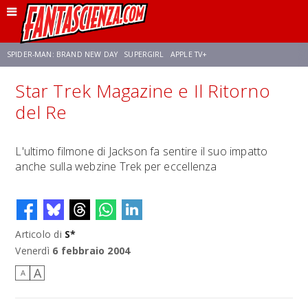
SPIDER-MAN: BRAND NEW DAY
SUPERGIRL
APPLE TV+
Star Trek Magazine e Il Ritorno
FRANCO RICCIARDIELLO
ZENDAYA
STAR TREK
AVENGERS: DOOMSDAY
del Re
NETFLIX
SADIE SINK
STAR TREK: STRANGE NEW WORLDS
L'ultimo filmone di Jackson fa sentire il suo impatto
anche sulla webzine Trek per eccellenza
Articolo di
S*
Venerdì
6 febbraio 2004
A
A