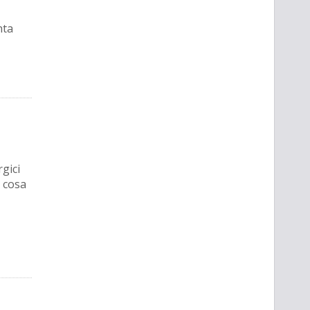
nta
rgici
e cosa