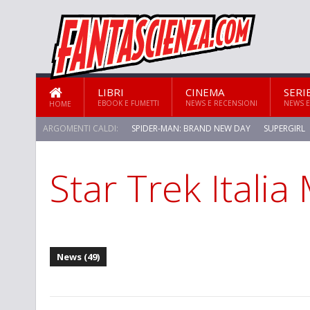
LIBRI
CINEMA
SERI
EBOOK E FUMETTI
NEWS E RECENSIONI
NEWS E
HOME
ARGOMENTI CALDI:
SPIDER-MAN: BRAND NEW DAY
SUPERGIRL
Star Trek Itali
News (49)