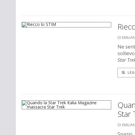
Riec
DI EMILI
Ne sent
solliev
Star Tre
LEG
Quand
Star 
DI EMILI
Spazio, 