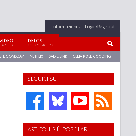
Informazioni
Login/Registrati
VIDEO
DELOS
E GALLERIE
SCIENCE FICTION
S: DOOMSDAY
NETFLIX
SADIE SINK
CELIA ROSE GOODING
SEGUICI SU
ARTICOLI PIÙ POPOLARI