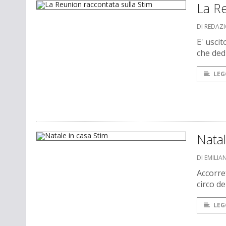
La Re
DI REDAZ
E' usci
che ded
LEG
Natal
DI EMILI
Accorret
circo de
LEG