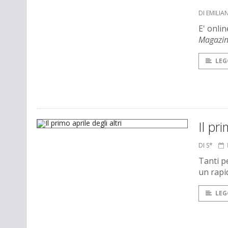
DI EMILI
E' onlin
Magazi
LEG
Il pri
DI S*
Tanti pe
un rapi
LEG