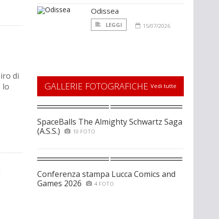
Odissea
LEGGI
15/07/2026
iro di
GALLERIE FOTOGRAFICHE
 lo
Vedi tutte
SpaceBalls The Almighty Schwartz Saga
(A.S.S.)
10 FOTO
a
Conferenza stampa Lucca Comics and
Games 2026
4 FOTO
e