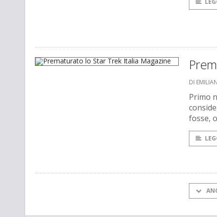
LEG
Prema
DI EMILI
Primo n
conside
fosse, 
LEG
AN