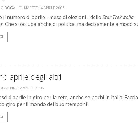
ANO BOGA
MARTEDÌ 4 APRILE 2006
e il numero di aprile - mese di elezioni - dello
Star Trek Italia
ne
. Che si occupa anche di politica, ma decisamente a modo s
GI
mo aprile degli altri
DOMENICA 2 APRILE 2006
sci d'aprile in giro per la rete, anche se pochi in Italia. Facc
do giro per il mondo dei buontemponi!
GI