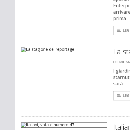
Enterpri
arrivar
prima
LEG
La st
DI EMILI
I giardi
starnut
sarà
LEG
Itali