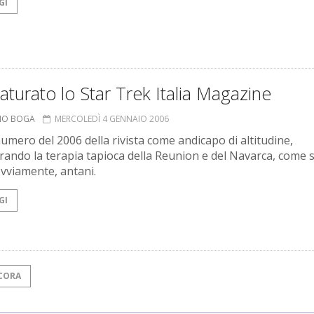
GI
turato lo Star Trek Italia Magazine
ANO BOGA
MERCOLEDÌ 4 GENNAIO 2006
umero del 2006 della rivista come andicapo di altitudine,
rando la terapia tapioca della Reunion e del Navarca, come 
ovviamente, antani.
GI
CORA