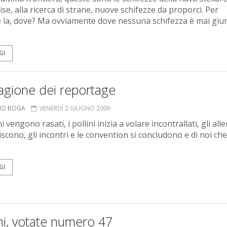
se, alla ricerca di strane, nuove schifezze da proporci. Per
e la, dove? Ma ovviamente dove nessuna schifezza è mai giu
GI
agione dei reportage
ANO BOGA
VENERDÌ 2 GIUGNO 2006
ni vengono rasati, i pollini inizia a volare incontrallati, gli alle
iscono, gli incontri e le convention si concludono e di noi ch
GI
ani, votate numero 47