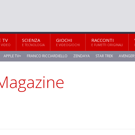
E TV
SCIENZA
GIOCHI
RACCONTI
 VIDEO
E TECNOLOGIA
E VIDEOGIOCHI
E FUMETTI ORIGINALI
APPLE TV+
FRANCO RICCIARDIELLO
ZENDAYA
STAR TREK
AVENGER
a Magazine