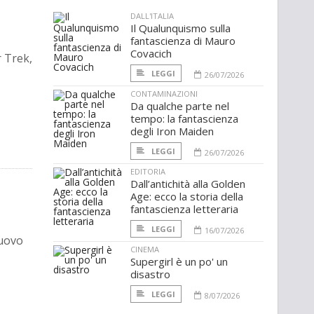
DALL'ITALIA
Il Qualunquismo sulla
fantascienza di Mauro
Covacich
r Trek,
LEGGI
26/07/2026
CONTAMINAZIONI
Da qualche parte nel
tempo: la fantascienza
degli Iron Maiden
LEGGI
26/07/2026
EDITORIA
Dall’antichità alla Golden
Age: ecco la storia della
fantascienza letteraria
LEGGI
16/07/2026
nuovo
CINEMA
Supergirl è un po' un
disastro
LEGGI
8/07/2026