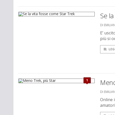
Se la
DI EMILI
E’ usci
più si 
LEG
1
Meno 
DI EMILI
Online 
amatoria