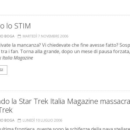
co lo STIM
ANO BOGA
MARTEDÌ 7 NOVEMBRE 2006
ivate la mancanza? Vi chiedevate che fine avesse fatto? Sosp
o tra i fan. Torna alla grande, dopo un mese di pausa forzata,
k Italia Magazine
GI
o la Star Trek Italia Magazine massacr
Trek
ANO BOGA
LUNEDÌ 10 LUGLIO 2006
ultima frontiera, queste sono le schifezze della nava stellar