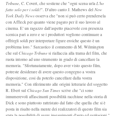
Tribune
, C. Covert, che sostiene che "ogni scena urla
L'ho
fatto solo per i soldi!
". D'altro canto J. Mathews del
New
York Daily News
osserva che "non si può certo prendersela
con Affleck per quanto viene pagato per il suo lavoro al
cinema. E' un ragazzo dall'aspetto piacevole con presenza
scenica pari a zero e se i produttori vogliono continuare a
offrirgli soldi per interpretare figure eroiche questo è un
problema loro." Sarcastico il commento di M. Wilmington
che sul
Chicago Tribune
si riallaccia alla trama del film, che
ruota intorno ad uno strumento in grado di cancellare la
memoria. "Sfortunatamente, dopo aver visto questo film,
potreste desiderare di avere questo congegno a vostra
disposizione, cosi da poterlo cancellare dalla vostra
memoria." Con riferimento alle origini letterarie del soggetto
R. Ebert sul
Chicago Sun Times
scrive che "ci sono
innumerevoli affascinanti possibilità racchiuse nella storia di
Dick e sono piuttosto rattristato dal fatto che quella che si è
posta in risalto nella mente dei realizzatori di questo film sia
stata la possibilità di avere inseguimenti d'auto ed esplosioni."