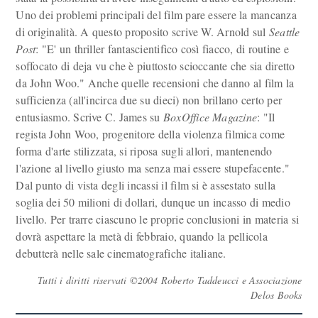
Uno dei problemi principali del film pare essere la mancanza
di originalità. A questo proposito scrive W. Arnold sul
Seattle
Post
: "E' un thriller fantascientifico così fiacco, di routine e
soffocato di deja vu che è piuttosto scioccante che sia diretto
da John Woo." Anche quelle recensioni che danno al film la
sufficienza (all'incirca due su dieci) non brillano certo per
entusiasmo. Scrive C. James su
BoxOffice Magazine
: "Il
regista John Woo, progenitore della violenza filmica come
forma d'arte stilizzata, si riposa sugli allori, mantenendo
l'azione al livello giusto ma senza mai essere stupefacente."
Dal punto di vista degli incassi il film si è assestato sulla
soglia dei 50 milioni di dollari, dunque un incasso di medio
livello. Per trarre ciascuno le proprie conclusioni in materia si
dovrà aspettare la metà di febbraio, quando la pellicola
debutterà nelle sale cinematografiche italiane.
Tutti i diritti riservati ©2004 Roberto Taddeucci e Associazione
Delos Books