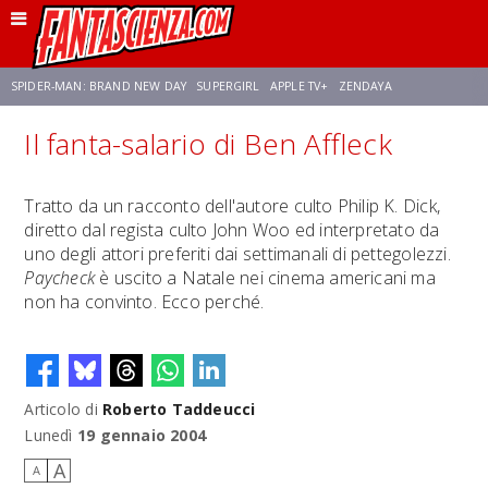
SPIDER-MAN: BRAND NEW DAY
SUPERGIRL
APPLE TV+
ZENDAYA
Il fanta-salario di Ben Affleck
FRANCO RICCIARDIELLO
AVENGERS: DOOMSDAY
STAR TREK
NETFLIX
Tratto da un racconto dell'autore culto Philip K. Dick,
diretto dal regista culto John Woo ed interpretato da
SADIE SINK
STAR TREK: STRANGE NEW WORLDS
uno degli attori preferiti dai settimanali di pettegolezzi.
Paycheck
è uscito a Natale nei cinema americani ma
non ha convinto. Ecco perché.
Articolo di
Roberto Taddeucci
Lunedì
19 gennaio 2004
A
A