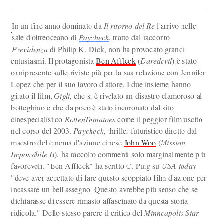
In un fine anno dominato da
Il ritorno del Re
l'arrivo nelle
sale d'oltreoceano di
Paycheck
, tratto dal racconto
Previdenza
di Philip K. Dick, non ha provocato grandi
entusiasmi. Il protagonista
Ben Affleck
(
Daredevil
) è stato
onnipresente sulle riviste più per la sua relazione con Jennifer
Lopez che per il suo lavoro d'attore. I due insieme hanno
girato il film,
Gigli
, che si è rivelato un disastro clamoroso al
botteghino e che da poco è stato incoronato dal sito
cinespecialistico
RottenTomatoes
come il peggior film uscito
nel corso del 2003.
Paycheck
, thriller futuristico diretto dal
maestro del cinema d'azione cinese
John Woo
(
Mission
Impossibile II
), ha raccolto commenti solo marginalmente più
favorevoli. "Ben Affleck" ha scritto C. Puig su
USA today
"deve aver accettato di fare questo scoppiato film d'azione per
incassare un bell'assegno. Questo avrebbe più senso che se
dichiarasse di essere rimasto affascinato da questa storia
ridicola." Dello stesso parere il critico del
Minneapolis Star