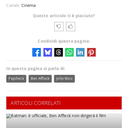
Canale:
Cinema
Questo articolo ti è piaciuto?
Condividi questa pagina:
In questa pagina si parla di:
Paycheck
Ben Affleck
John Woo
ARTICOLI CORRELATI