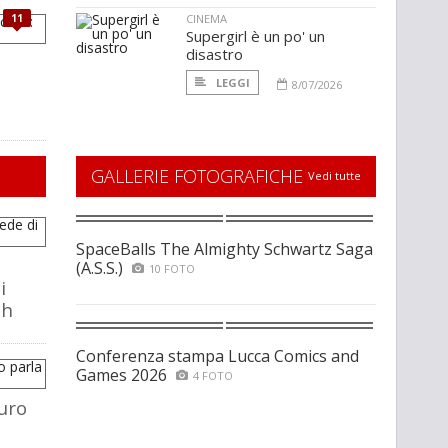
11
CINEMA
Supergirl è un po' un
disastro
LEGGI
8/07/2026
GALLERIE FOTOGRAFICHE
Vedi tutte
SpaceBalls The Almighty Schwartz Saga
(A.S.S.)
10 FOTO
i
ch
Conferenza stampa Lucca Comics and
Games 2026
4 FOTO
uro