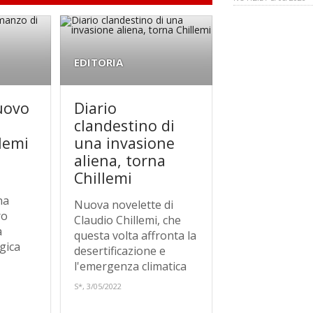
EDITORIA
nuovo
Diario
clandestino di
lemi
una invasione
aliena, torna
Chillemi
na
Nuova novelette di
ro
Claudio Chillemi, che
a
questa volta affronta la
gica
desertificazione e
l'emergenza climatica
S*, 3/05/2022