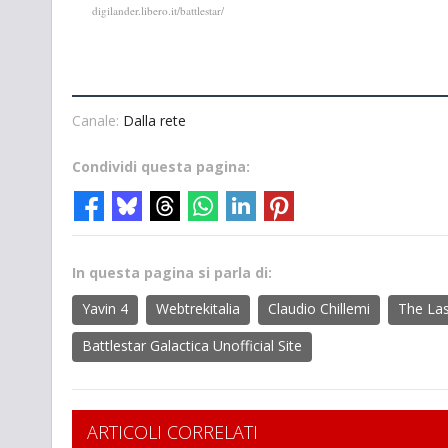
digilander.libero.it/battlestar/
Canale:
Dalla rete
Condividi questa pagina:
In questa pagina si parla di:
Yavin 4
Webtrekitalia
Claudio Chillemi
The Las
Battlestar Galactica Unofficial Site
ARTICOLI CORRELATI