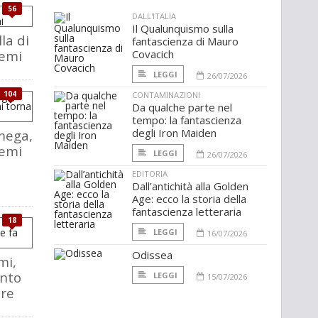
56
DALL'ITALIA
Il Qualunquismo sulla
la di
fantascienza di Mauro
lemi
Covacich
LEGGI
26/07/2026
104
CONTAMINAZIONI
Da qualche parte nel
tempo: la fantascienza
degli Iron Maiden
mega,
lemi
LEGGI
26/07/2026
EDITORIA
Dall’antichità alla Golden
Age: ecco la storia della
fantascienza letteraria
18
LEGGI
16/07/2026
Odissea
mi,
onto
LEGGI
15/07/2026
are