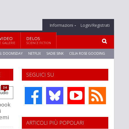
Informazioni
Login/Registrati
VIDEO
DELOS
E GALLERIE
SCIENCE FICTION
S: DOOMSDAY
NETFLIX
SADIE SINK
CELIA ROSE GOODING
E
SEGUICI SU
34
book
i
lemi
ARTICOLI PIÙ POPOLARI