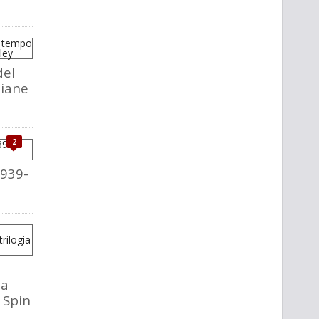
del
liane
2
1939-
la
o Spin