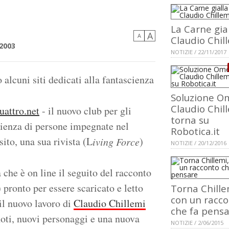
La Carne gial
A
A
Claudio Chil
2003
NOTIZIE / 22/11/2017
lcuni siti dedicati alla fantascienza
Soluzione O
Claudio Chil
attro.net
- il nuovo club per gli
torna su
erienza di persone impegnate nel
Robotica.it
ito, una sua rivista (L
)
iving Force
NOTIZIE / 20/12/2016
 che è on line il seguito del racconto
 pronto per essere scaricato e letto
Torna Chille
con un racc
e il nuovo lavoro di
Claudio Chillemi
che fa pens
ti, nuovi personaggi e una nuova
NOTIZIE / 2/06/2015