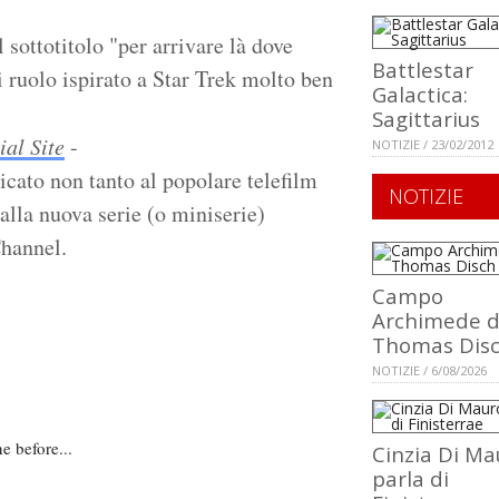
l sottotitolo "per arrivare là dove
Battlestar
ruolo ispirato a Star Trek molto ben
Galactica:
Sagittarius
ial Site
-
NOTIZIE / 23/02/2012
icato non tanto al popolare telefilm
NOTIZIE
alla nuova serie (o miniserie)
Channel.
Campo
Archimede d
Thomas Dis
NOTIZIE / 6/08/2026
e before...
Cinzia Di Ma
parla di