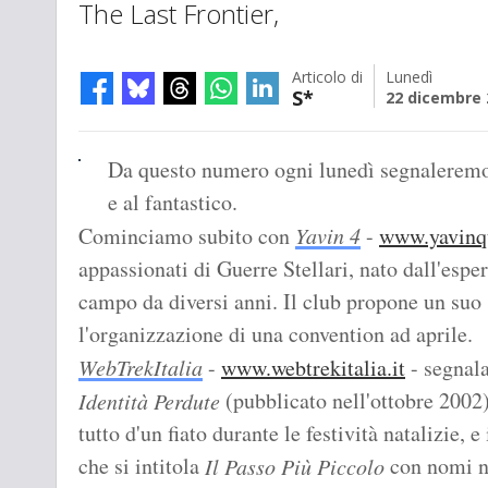
The Last Frontier,
Articolo di
Lunedì
S*
22 dicembre 
Da questo numero ogni lunedì segnaleremo a
e al fantastico.
Cominciamo subito con
Yavin 4
-
www.yavinqu
appassionati di Guerre Stellari, nato dall'esp
campo da diversi anni. Il club propone un suo s
l'organizzazione di una convention ad aprile.
WebTrekItalia
-
www.webtrekitalia.it
- segnala
(pubblicato nell'ottobre 2002)
Identità Perdute
tutto d'un fiato durante le festività natalizie, 
che si intitola
con nomi no
Il Passo Più Piccolo