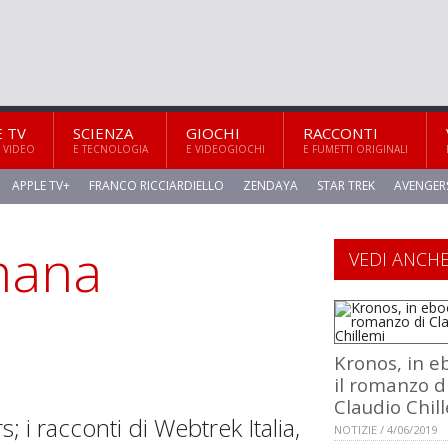
E TV
SCIENZA
GIOCHI
RACCONTI
 VIDEO
E TECNOLOGIA
E VIDEOGIOCHI
E FUMETTI ORIGINALI
APPLE TV+
FRANCO RICCIARDIELLO
ZENDAYA
STAR TREK
AVENGER
imana
VEDI ANCH
Kronos, in e
il romanzo d
Claudio Chil
s; i racconti di Webtrek Italia,
NOTIZIE / 4/06/2019