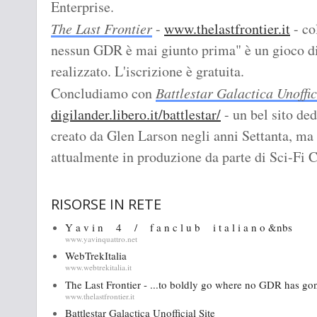
Enterprise.
The Last Frontier
-
www.thelastfrontier.it
- co
nessun GDR è mai giunto prima" è un gioco di 
realizzato. L'iscrizione è gratuita.
Concludiamo con
Battlestar Galactica Unoffic
digilander.libero.it/battlestar/
- un bel sito ded
creato da Glen Larson negli anni Settanta, ma 
attualmente in produzione da parte di Sci-Fi 
RISORSE IN RETE
Y a v i n 4 / f a n c l u b i t a l i a n o &nbs
www.yavinquattro.net
WebTrekItalia
www.webtrekitalia.it
The Last Frontier - ...to boldly go where no GDR has gon
www.thelastfrontier.it
Battlestar Galactica Unofficial Site