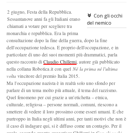
2 giugno, Festa della Repubblica.
Con gli occhi
Sessantanove anni fa gli Italiani erano
del nemico
chiamati a votare per scegliere tra
monarchia e repubblica. Era la prima
consultazione dopo la fine della guerra, dopo la fine
dell'occupazione tedesca. E proprio dell'occupazione, e in
particolare di uno dei suoi momenti più drammatici, parla
questo racconto di
Claudio Chillemi
, autore già pubblicato
nella collana Robotica.it con quel
Né la prima né l'ultima
volta
vincitore del premio Italia 2015.
Ma l'occupazione nazista è in realtà solo uno sfondo per
parlare di un tema molto più attuale, il tema del razzismo.
Quel fenomeno per cui grazie a un'etichetta – etnica,
culturale, religiosa – persone normali, comuni, riescono a
smettere di vedere il loro prossimo come esseri umani. E che
purtroppo in Italia negli ultimi anni, per tanti motivi che non è
il caso di indagare qui, si è diffuso come un contagio. Per il
quale, secondo quanto suggerisce Chillemi in
Con gli occhi