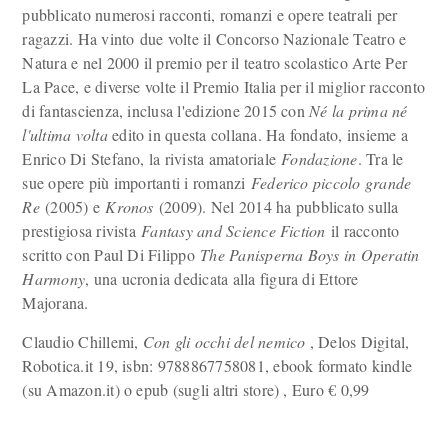
pubblicato numerosi racconti, romanzi e opere teatrali per
ragazzi. Ha vinto due volte il Concorso Nazionale Teatro e
Natura e nel 2000 il premio per il teatro scolastico Arte Per
La Pace, e diverse volte il Premio Italia per il miglior racconto
di fantascienza, inclusa l'edizione 2015 con
Né la prima né
l'ultima volta
edito in questa collana. Ha fondato, insieme a
Enrico Di Stefano, la rivista amatoriale
Fondazione
. Tra le
sue opere più importanti i romanzi
Federico piccolo grande
Re
(2005) e
Kronos
(2009). Nel 2014 ha pubblicato sulla
prestigiosa rivista
Fantasy and Science Fiction
il racconto
scritto con Paul Di Filippo
The Panisperna Boys in Operatin
Harmony
, una ucronia dedicata alla figura di Ettore
Majorana.
Claudio Chillemi,
Con gli occhi del nemico
, Delos Digital,
Robotica.it 19, isbn: 9788867758081, ebook formato kindle
(su Amazon.it) o epub (sugli altri store) , Euro
€
0,99