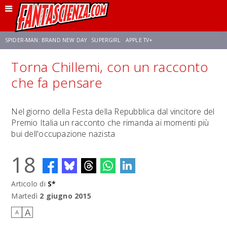
SPIDER-MAN: BRAND NEW DAY
SUPERGIRL
APPLE TV+
Torna Chillemi, con un racconto
FRANCO RICCIARDIELLO
ZENDAYA
STAR TREK
AVENGERS: DOOMSDAY
che fa pensare
NETFLIX
SADIE SINK
STAR TREK: STRANGE NEW WORLDS
Nel giorno della Festa della Repubblica dal vincitore del
Premio Italia un racconto che rimanda ai momenti più
bui dell'occupazione nazista
18
Articolo di
S*
Martedì
2 giugno 2015
A
A