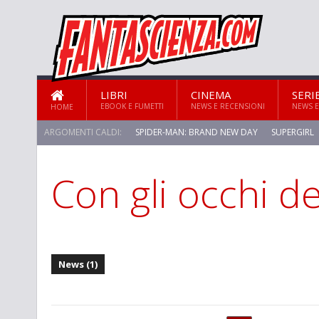
LIBRI
CINEMA
SERI
EBOOK E FUMETTI
NEWS E RECENSIONI
NEWS E
HOME
ARGOMENTI CALDI:
SPIDER-MAN: BRAND NEW DAY
SUPERGIRL
Con gli occhi d
STAR TREK: STRANGE NEW WORLDS
News (1)