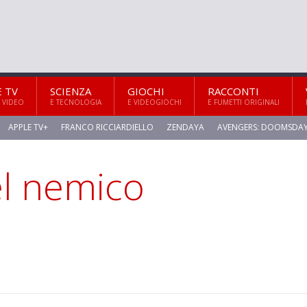
E TV
SCIENZA
GIOCHI
RACCONTI
 VIDEO
E TECNOLOGIA
E VIDEOGIOCHI
E FUMETTI ORIGINALI
APPLE TV+
FRANCO RICCIARDIELLO
ZENDAYA
AVENGERS: DOOMSDA
el nemico