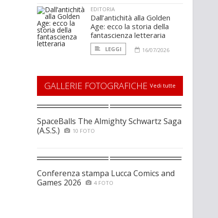
EDITORIA
Dall’antichità alla Golden
Age: ecco la storia della
fantascienza letteraria
LEGGI
16/07/2026
GALLERIE FOTOGRAFICHE
Vedi tutte
SpaceBalls The Almighty Schwartz Saga
(A.S.S.)
10 FOTO
Conferenza stampa Lucca Comics and
Games 2026
4 FOTO