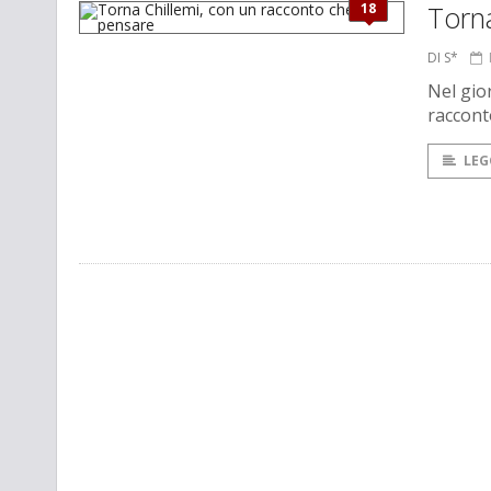
18
Torna
DI S*
Nel gior
raccont
LEG