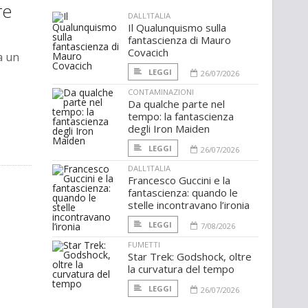
re
DALL'ITALIA
Il Qualunquismo sulla
fantascienza di Mauro
Covacich
a un
LEGGI
26/07/2026
CONTAMINAZIONI
Da qualche parte nel
tempo: la fantascienza
degli Iron Maiden
LEGGI
26/07/2026
DALL'ITALIA
Francesco Guccini e la
fantascienza: quando le
stelle incontravano l’ironia
LEGGI
7/08/2026
FUMETTI
Star Trek: Godshock, oltre
la curvatura del tempo
LEGGI
26/07/2026