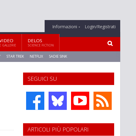
Informazioni
Login/Registrati
VIDEO
DELOS
E GALLERIE
SCIENCE FICTION
Y
STAR TREK
NETFLIX
SADIE SINK
SEGUICI SU
ARTICOLI PIÙ POPOLARI