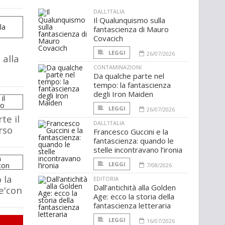
DALL'ITALIA
Il Qualunquismo sulla
fantascienza di Mauro
Covacich
LEGGI
26/07/2026
 alla
CONTAMINAZIONI
Da qualche parte nel
tempo: la fantascienza
degli Iron Maiden
LEGGI
26/07/2026
te il
DALL'ITALIA
rso
Francesco Guccini e la
fantascienza: quando le
stelle incontravano l’ironia
LEGGI
7/08/2026
 la
EDITORIA
Dall’antichità alla Golden
e'con
Age: ecco la storia della
fantascienza letteraria
LEGGI
16/07/2026