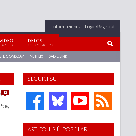
Informazioni
Login/Registrati
VIDEO
DELOS
E GALLERIE
SCIENCE FICTION
S: DOOMSDAY
NETFLIX
SADIE SINK
E
SEGUICI SU
12
'te,
ARTICOLI PIÙ POPOLARI
!