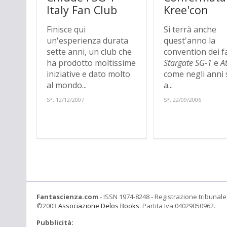
Italy Fan Club
Kree'con
Finisce qui
Si terrà anche
un'esperienza durata
quest'anno la
sette anni, un club che
convention dei f
ha prodotto moltissime
Stargate SG-1
e
A
iniziative e dato molto
come negli anni 
al mondo...
a...
S*, 12/12/2007
S*, 22/09/2006
Fantascienza.com
- ISSN 1974-8248 - Registrazione tribunale 
©2003
Associazione Delos Books
. Partita Iva 04029050962.
Pubblicità: