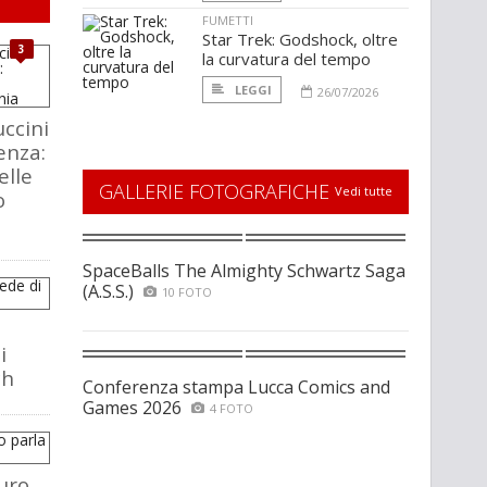
FUMETTI
Star Trek: Godshock, oltre
3
la curvatura del tempo
LEGGI
26/07/2026
ccini
enza:
elle
GALLERIE FOTOGRAFICHE
Vedi tutte
o
SpaceBalls The Almighty Schwartz Saga
(A.S.S.)
10 FOTO
i
ch
Conferenza stampa Lucca Comics and
Games 2026
4 FOTO
uro