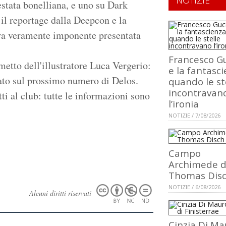
NOTIZIE
estata bonelliana, e uno su Dark
 il reportage dalla Deepcon e la
era veramente imponente presentata
Francesco Gu
etto dell'illustratore Luca Vergerio:
e la fantasci
cato sul prossimo numero di Delos.
quando le st
incontravan
tti al club: tutte le informazioni sono
l’ironia
NOTIZIE / 7/08/2026
Campo
Archimede d
Thomas Dis
NOTIZIE / 6/08/2026
Alcuni diritti riservati
Cinzia Di Ma