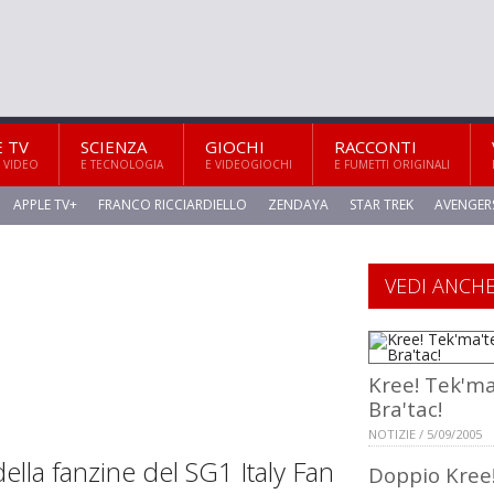
E TV
SCIENZA
GIOCHI
RACCONTI
 VIDEO
E TECNOLOGIA
E VIDEOGIOCHI
E FUMETTI ORIGINALI
APPLE TV+
FRANCO RICCIARDIELLO
ZENDAYA
STAR TREK
AVENGER
VEDI ANCH
Kree! Tek'ma
Bra'tac!
NOTIZIE / 5/09/2005
ella fanzine del SG1 Italy Fan
Doppio Kree