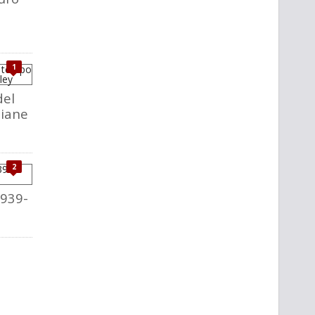
1
del
liane
2
1939-