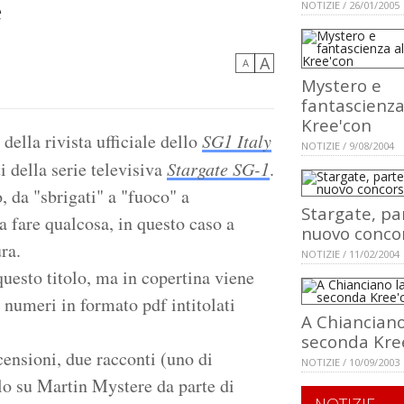
e
NOTIZIE / 26/01/2005
A
A
Mystero e
fantascienza
Kree'con
della rivista ufficiale dello
SG1 Italy
NOTIZIE / 9/08/2004
ti della serie televisiva
Stargate SG-1
.
o, da "sbrigati" a "fuoco" a
Stargate, par
a fare qualcosa, in questo caso a
nuovo conco
ura.
NOTIZIE / 11/02/2004
questo titolo, ma in copertina viene
5 numeri in formato pdf intitolati
A Chianciano
seconda Kre
censioni, due racconti (uno di
NOTIZIE / 10/09/2003
lo su Martin Mystere da parte di