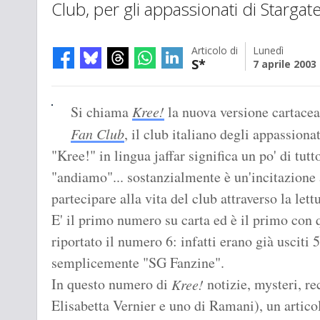
Club, per gli appassionati di Stargat
Articolo di
Lunedì
S*
7 aprile 2003
Si chiama
Kree!
la nuova versione cartacea 
Fan Club
, il club italiano degli appassiona
"Kree!" in lingua jaffar significa un po' di tutt
"andiamo"... sostanzialmente è un'incitazione 
partecipare alla vita del club attraverso la lett
E' il primo numero su carta ed è il primo con 
riportato il numero 6: infatti erano già usciti 
semplicemente "SG Fanzine".
In questo numero di
notizie, mysteri, re
Kree!
Elisabetta Vernier e uno di Ramani), un artico