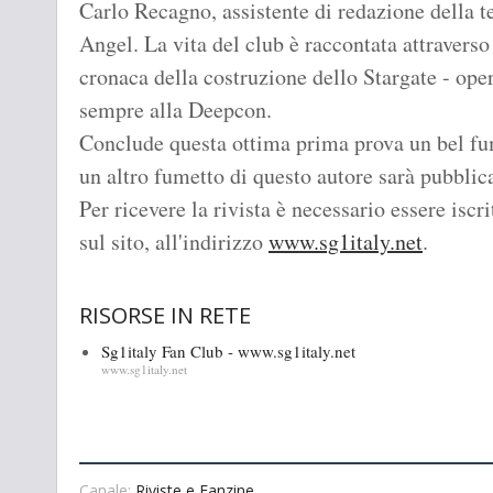
Carlo Recagno, assistente di redazione della t
Angel. La vita del club è raccontata attraverso
cronaca della costruzione dello Stargate - op
sempre alla Deepcon.
Conclude questa ottima prima prova un bel fum
un altro fumetto di questo autore sarà pubbli
Per ricevere la rivista è necessario essere iscri
sul sito, all'indirizzo
www.sg1italy.net
.
RISORSE IN RETE
Sg1italy Fan Club - www.sg1italy.net
www.sg1italy.net
Canale:
Riviste e Fanzine