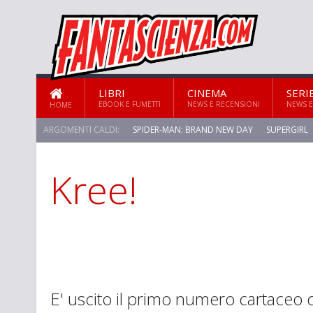
LIBRI
CINEMA
SERI
EBOOK E FUMETTI
NEWS E RECENSIONI
NEWS E
HOME
ARGOMENTI CALDI:
SPIDER-MAN: BRAND NEW DAY
SUPERGIRL
Kree!
STAR TREK: STRANGE NEW WORLDS
E' uscito il primo numero cartaceo d