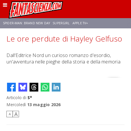
SPIDER-MAN: BRAND NEW DAY
SUPERGIRL
APPLE TV+
Le ore perdute di Hayley Gelfuso
FRANCO RICCIARDIELLO
ZENDAYA
AVENGERS: DOOMSDAY
STAR TREK
Dall'Editrice Nord un curioso romanzo d'esordio,
un'avventura nelle pieghe della storia e della memoria
NETFLIX
SADIE SINK
STAR TREK: STRANGE NEW WORLDS
Articolo di
S*
Mercoledì
13 maggio 2026
A
A