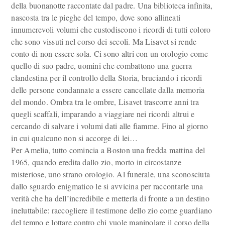
della buonanotte raccontate dal padre. Una biblioteca infinita,
nascosta tra le pieghe del tempo, dove sono allineati
innumerevoli volumi che custodiscono i ricordi di tutti coloro
che sono vissuti nel corso dei secoli. Ma Lisavet si rende
conto di non essere sola. Ci sono altri con un orologio come
quello di suo padre, uomini che combattono una guerra
clandestina per il controllo della Storia, bruciando i ricordi
delle persone condannate a essere cancellate dalla memoria
del mondo. Ombra tra le ombre, Lisavet trascorre anni tra
quegli scaffali, imparando a viaggiare nei ricordi altrui e
cercando di salvare i volumi dati alle fiamme. Fino al giorno
in cui qualcuno non si accorge di lei…
Per Amelia, tutto comincia a Boston una fredda mattina del
1965, quando eredita dallo zio, morto in circostanze
misteriose, uno strano orologio. Al funerale, una sconosciuta
dallo sguardo enigmatico le si avvicina per raccontarle una
verità che ha dell’incredibile e metterla di fronte a un destino
ineluttabile: raccogliere il testimone dello zio come guardiano
del tempo e lottare contro chi vuole manipolare il corso della