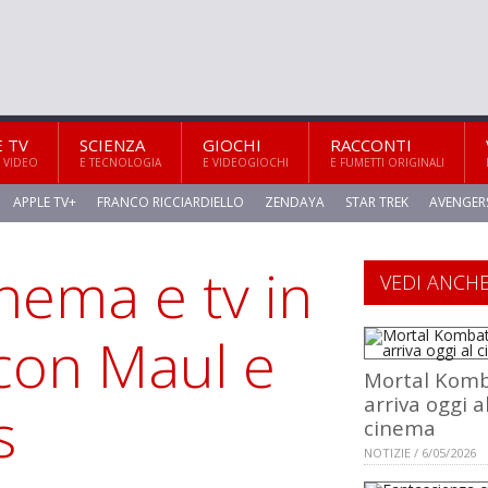
E TV
SCIENZA
GIOCHI
RACCONTI
 VIDEO
E TECNOLOGIA
E VIDEOGIOCHI
E FUMETTI ORIGINALI
APPLE TV+
FRANCO RICCIARDIELLO
ZENDAYA
STAR TREK
AVENGER
nema e tv in
VEDI ANCH
 con Maul e
Mortal Komba
arriva oggi a
s
cinema
NOTIZIE / 6/05/2026