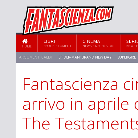
LIBRI
CINEMA
SERI
EBOOK E FUMETTI
NEWS E RECENSIONI
NEWS E
HOME
ARGOMENTI CALDI:
SPIDER-MAN: BRAND NEW DAY
SUPERGIRL
Fantascienza ci
arrivo in aprile
The Testament