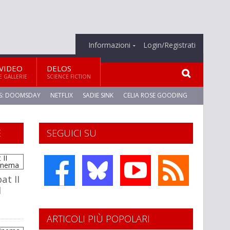
Informazioni
Login/Registrati
VIDEO
DELOS
E GALLERIE
SCIENCE FICTION
S: DOOMSDAY
NETFLIX
SADIE SINK
CELIA ROSE GOODING
E
SEGUICI SU
t II
l
ARTICOLI PIÙ POPOLARI