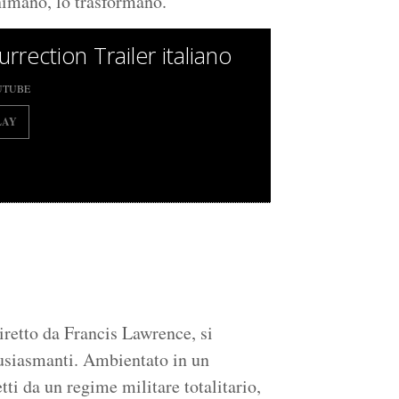
ianimano, lo trasformano.
rrection Trailer italiano
UTUBE
LAY
diretto da Francis Lawrence, si
tusiasmanti. Ambientato in un
etti da un regime militare totalitario,