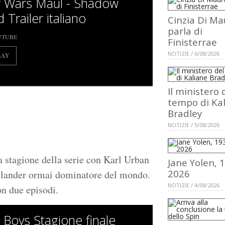
r Wars Maul - Shadow
 Trailer italiano
Cinzia Di Ma
parla di
UTUBE
Finisterrae
NOTIZIE / 6/08/2026
LAY
Il ministero 
tempo di Ka
Bradley
NOTIZIE / 5/08/2026
ma stagione della serie con Karl Urban
Jane Yolen, 
2026
elander ormai dominatore del mondo.
NOTIZIE / 4/08/2026
on due episodi.
 Boys Stagione finale