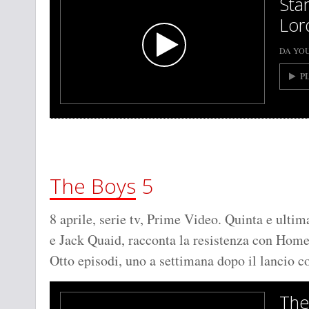
Sta
Lord
DA YO
P
The Boys
5
8 aprile, serie tv, Prime Video. Quinta e ulti
e Jack Quaid, racconta la resistenza con Hom
Otto episodi, uno a settimana dopo il lancio c
The