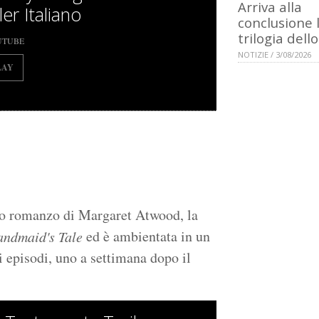
Arriva alla
ler Italiano
conclusione 
trilogia dell
UTUBE
NOTIZIE / 3/08/2026
LAY
imo romanzo di Margaret Atwood, la
ed è ambientata in un
ndmaid's Tale
 episodi, uno a settimana dopo il