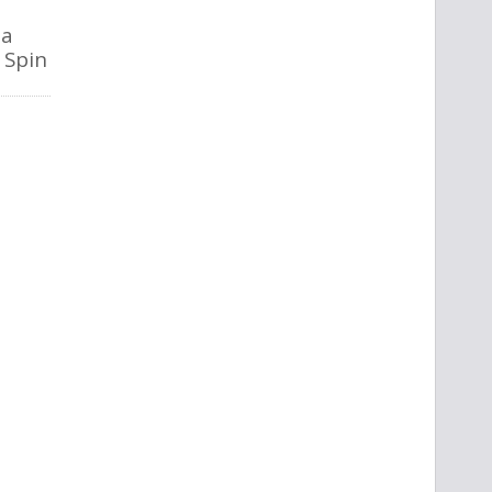
la
o Spin