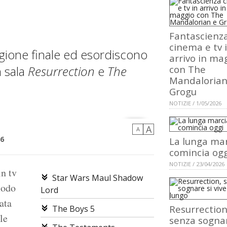
Fantascienz
cinema e tv 
agione finale ed esordiscono
arrivo in ma
n sala
Resurrection
e
The
con The
Mandalorian
Grogu
NOTIZIE / 1/05/2026
A
A
26
La lunga ma
comincia ogg
NOTIZIE / 23/04/2026
in tv
Star Wars Maul Shadow
modo
Lord
ata
Resurrection
The Boys 5
le
senza sognar