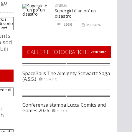
ngo
CINEMA
Supergirl è un po' un
disastro
LEGGI
8/07/2026
nts:
pisodi
bili
GALLERIE FOTOGRAFICHE
Vedi tutte
SpaceBalls The Almighty Schwartz Saga
(A.S.S.)
10 FOTO
Conferenza stampa Lucca Comics and
i
Games 2026
4 FOTO
ch