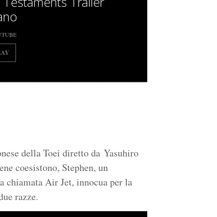
 Testaments Trailer
iano
UTUBE
LAY
onese della Toei diretto da Yasuhiro
rene coesistono, Stephen, un
a chiamata Air Jet, innocua per la
 due razze.