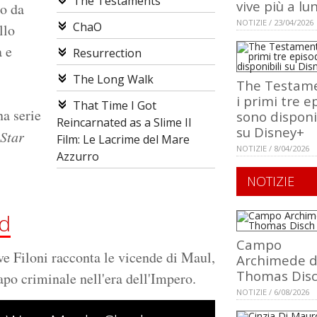
The Testaments
vive più a lu
to da
NOTIZIE / 23/04/2026
ChaO
llo
a e
Resurrection
The Long Walk
The Testame
i primi tre e
That Time I Got
na serie
sono disponi
Reincarnated as a Slime Il
su Disney+
Star
Film: Le Lacrime del Mare
NOTIZIE / 8/04/2026
Azzurro
NOTIZIE
d
Campo
ve Filoni racconta le vicende di Maul,
Archimede d
Thomas Dis
capo criminale nell'era dell'Impero.
NOTIZIE / 6/08/2026