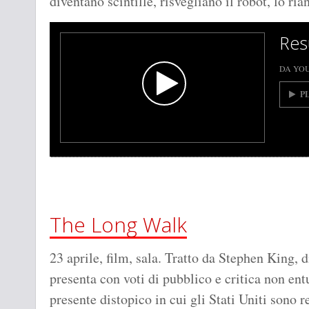
diventano scintille, risvegliano il robot, lo r
Resu
DA YO
P
The Long Walk
23 aprile, film, sala. Tratto da Stephen King, 
presenta con voti di pubblico e critica non en
presente distopico in cui gli Stati Uniti sono r