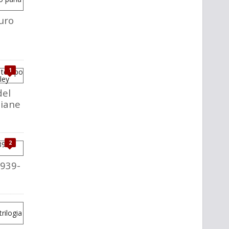
uro
1
del
liane
2
1939-