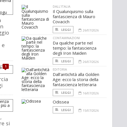
DALL'ITALIA
Il Qualunquismo sulla
fantascienza di Mauro
a
Covacich
in
LEGGI
26/07/2026
ggio
CONTAMINAZIONI
Da qualche parte nel
 e
tempo: la fantascienza
degli Iron Maiden
LEGGI
26/07/2026
1
EDITORIA
Dall’antichità alla Golden
rcia
Age: ecco la storia della
i
fantascienza letteraria
LEGGI
16/07/2026
Odissea
LEGGI
15/07/2026
,
e si