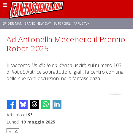
SPIDER-MAN: BRAND NEW DAY
SUPERGIRL
APPLE TV+
Ad Antonella Mecenero il Premio
FRANCO RICCIARDIELLO
ZENDAYA
STAR TREK
AVENGERS: DOOMSDAY
Robot 2025
NETFLIX
SADIE SINK
STAR TREK: STRANGE NEW WORLDS
Il racconto
Un dio lo ha deciso
uscirà sul numero 103
di
Robot
. Autrice soprattutto di gialli, fa centro con una
delle sue rare escursioni nella fantascienza
Articolo di
S*
Lunedì
19 maggio 2025
A
A