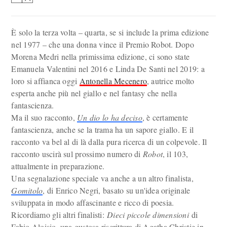
È solo la terza volta – quarta, se si include la prima edizione
nel 1977 – che una donna vince il Premio Robot. Dopo
Morena Medri nella primissima edizione, ci sono state
Emanuela Valentini nel 2016 e Linda De Santi nel 2019: a
loro si affianca oggi
Antonella Mecenero
, autrice molto
esperta anche più nel giallo e nel fantasy che nella
fantascienza.
Ma il suo racconto,
Un dio lo ha deciso
, è certamente
fantascienza, anche se la trama ha un sapore giallo. E il
racconto va bel al di là dalla pura ricerca di un colpevole. Il
racconto uscirà sul prossimo numero di
Robot
, il 103,
attualmente in preparazione.
Una segnalazione speciale va anche a un altro finalista,
Gomitolo
, di Enrico Negri, basato su un'idea originale
sviluppata in modo affascinante e ricco di poesia.
Ricordiamo gli altri finalisti:
Dieci piccole dimensioni
di
Fabio Aloisio, una gustosa riscrittura di Agatha Christie in