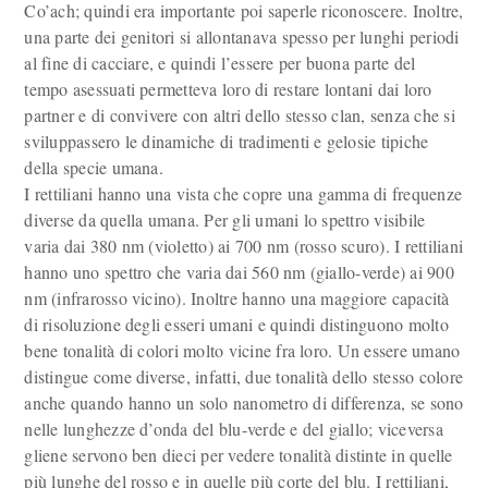
Co’ach; quindi era importante poi saperle riconoscere. Inoltre,
una parte dei genitori si allontanava spesso per lunghi periodi
al fine di cacciare, e quindi l’essere per buona parte del
tempo asessuati permetteva loro di restare lontani dai loro
partner e di convivere con altri dello stesso clan, senza che si
sviluppassero le dinamiche di tradimenti e gelosie tipiche
della specie umana.
I rettiliani hanno una vista che copre una gamma di frequenze
diverse da quella umana. Per gli umani lo spettro visibile
varia dai 380 nm (violetto) ai 700 nm (rosso scuro). I rettiliani
hanno uno spettro che varia dai 560 nm (giallo-verde) ai 900
nm (infrarosso vicino). Inoltre hanno una maggiore capacità
di risoluzione degli esseri umani e quindi distinguono molto
bene tonalità di colori molto vicine fra loro. Un essere umano
distingue come diverse, infatti, due tonalità dello stesso colore
anche quando hanno un solo nanometro di differenza, se sono
nelle lunghezze d’onda del blu-verde e del giallo; viceversa
gliene servono ben dieci per vedere tonalità distinte in quelle
più lunghe del rosso e in quelle più corte del blu. I rettiliani,