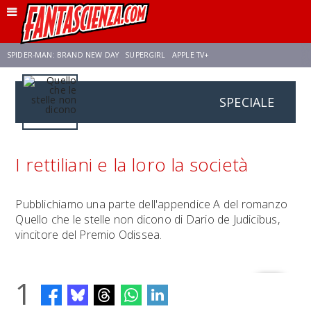
SPIDER-MAN: BRAND NEW DAY
SUPERGIRL
APPLE TV+
SPECIALE
FRANCO RICCIARDIELLO
ZENDAYA
STAR TREK
AVENGERS: DOOMSDAY
NETFLIX
SADIE SINK
STAR TREK: STRANGE NEW WORLDS
I rettiliani e la loro la società
Pubblichiamo una parte dell'appendice A del romanzo
Quello che le stelle non dicono di Dario de Judicibus,
vincitore del Premio Odissea.
1