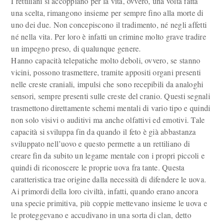
I rettiliani si accoppiano per la vita, ovvero, una volta fatta
una scelta, rimangono insieme per sempre fino alla morte di
uno dei due. Non concepiscono il tradimento, né negli affetti
né nella vita. Per loro è infatti un crimine molto grave tradire
un impegno preso, di qualunque genere.
Hanno capacità telepatiche molto deboli, ovvero, se stanno
vicini, possono trasmettere, tramite appositi organi presenti
nelle creste craniali, impulsi che sono recepibili da analoghi
sensori, sempre presenti sulle creste del cranio. Questi segnali
trasmettono direttamente schemi mentali di vario tipo e quindi
non solo visivi o auditivi ma anche olfattivi ed emotivi. Tale
capacità si sviluppa fin da quando il feto è già abbastanza
sviluppato nell’uovo e questo permette a un rettiliano di
creare fin da subito un legame mentale con i propri piccoli e
quindi di riconoscere le proprie uova fra tante. Questa
caratteristica trae origine dalla necessità di difendere le uova.
Ai primordi della loro civiltà, infatti, quando erano ancora
una specie primitiva, più coppie mettevano insieme le uova e
le proteggevano e accudivano in una sorta di clan, detto