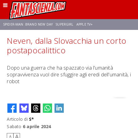
SPIDER-MAN: BRAND NEW DAY
SUPERGIRL
APPLE TV+
Neven, dalla Slovacchia un corto
FRANCO RICCIARDIELLO
ZENDAYA
STAR TREK
AVENGERS: DOOMSDAY
postapocalittico
NETFLIX
SADIE SINK
STAR TREK: STRANGE NEW WORLDS
Dopo una guerra che ha spazzato via l'umanità
sopravvivenza vuol dire sfuggire agli eredi dell'umanità, i
robot
Articolo di
S*
Sabato
6 aprile 2024
A
A