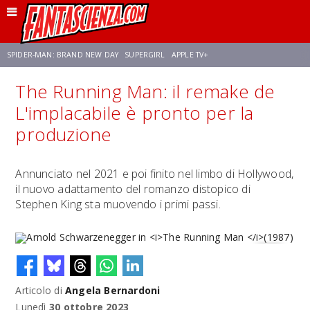
SPIDER-MAN: BRAND NEW DAY
SUPERGIRL
APPLE TV+
The Running Man: il remake de
FRANCO RICCIARDIELLO
ZENDAYA
AVENGERS: DOOMSDAY
STAR TREK
L'implacabile è pronto per la
produzione
NETFLIX
SADIE SINK
CELIA ROSE GOODING
Annunciato nel 2021 e poi finito nel limbo di Hollywood,
il nuovo adattamento del romanzo distopico di
Stephen King sta muovendo i primi passi.
Articolo di
Angela Bernardoni
Arnold Schwarzenegger in
The Running Man
(1987)
Lunedì
30 ottobre 2023