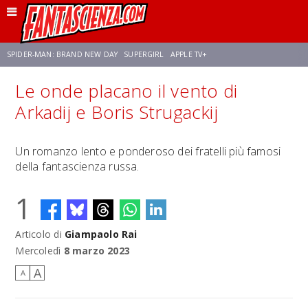
SPIDER-MAN: BRAND NEW DAY
SUPERGIRL
APPLE TV+
Le onde placano il vento di
FRANCO RICCIARDIELLO
ZENDAYA
STAR TREK
AVENGERS: DOOMSDAY
Arkadij e Boris Strugackij
NETFLIX
SADIE SINK
CELIA ROSE GOODING
Un romanzo lento e ponderoso dei fratelli più famosi
della fantascienza russa.
1
Articolo di
Giampaolo Rai
Mercoledì
8 marzo 2023
A
A