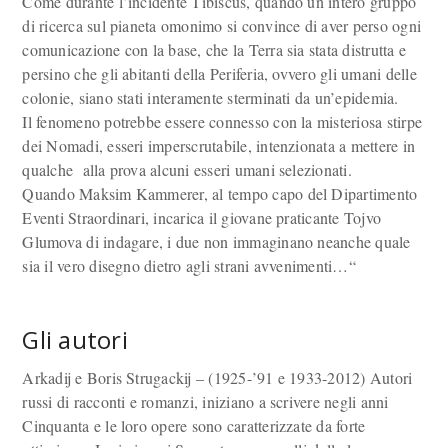
Come durante l’incidente Tibiscus, quando un intero gruppo
di ricerca sul pianeta omonimo si convince di aver perso ogni
comunicazione con la base, che la Terra sia stata distrutta e
persino che gli abitanti della Periferia, ovvero gli umani delle
colonie, siano stati interamente sterminati da un’epidemia.
Il fenomeno potrebbe essere connesso con la misteriosa stirpe
dei Nomadi, esseri imperscrutabile, intenzionata a mettere in
qualche alla prova alcuni esseri umani selezionati.
Quando Maksim Kammerer, al tempo capo del Dipartimento
Eventi Straordinari, incarica il giovane praticante Tojvo
Glumova di indagare, i due non immaginano neanche quale
sia il vero disegno dietro agli strani avvenimenti…“
Gli autori
Arkadij e Boris Strugackij – (1925-’91 e 1933-2012) Autori
russi di racconti e romanzi, iniziano a scrivere negli anni
Cinquanta e le loro opere sono caratterizzate da forte