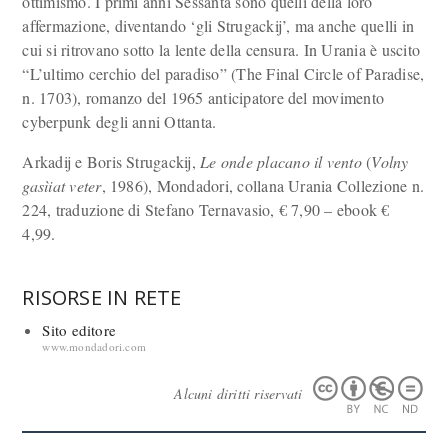
ottimismo. I primi anni Sessanta sono quelli della loro
affermazione, diventando ‘gli Strugackij’, ma anche quelli in
cui si ritrovano sotto la lente della censura. In Urania è uscito
“L’ultimo cerchio del paradiso” (The Final Circle of Paradise,
n. 1703), romanzo del 1965 anticipatore del movimento
cyberpunk degli anni Ottanta.
Arkadij e Boris Strugackij,
Le onde placano il vento
(
Volny
gasìiat veter
, 1986), Mondadori, collana Urania Collezione n.
224, traduzione di Stefano Ternavasio, € 7,90 – ebook €
4,99.
RISORSE IN RETE
Sito editore
www.mondadori.com
Alcuni diritti riservati