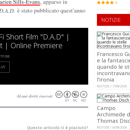
arien Sills-Evans
, apparso in
. è stato pubblicato quest'anno
D.A.D
NOTIZIE
Fi Short Film "D.A.D" |
t | Online Premiere
Francesco Gu
UTUBE
e la fantasci
quando le st
LAY
incontravan
l’ironia
NOTIZIE / 7/08/2026
Alcuni diritti riservati
Campo
Archimede d
Thomas Dis
Questo articolo ti è piaciuto?
NOTIZIE / 6/08/2026