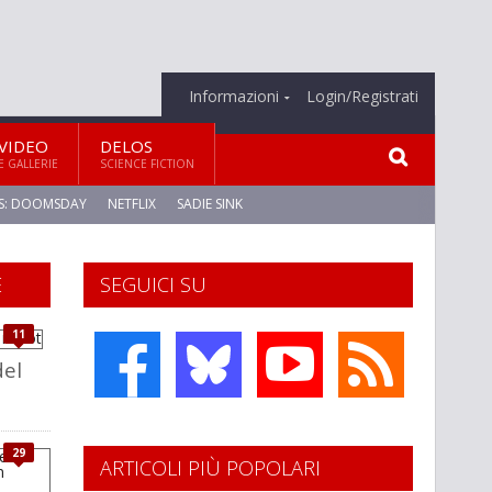
Informazioni
Login/Registrati
VIDEO
DELOS
E GALLERIE
SCIENCE FICTION
S: DOOMSDAY
NETFLIX
SADIE SINK
E
SEGUICI SU
11
del
29
ARTICOLI PIÙ POPOLARI