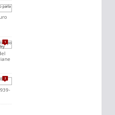
uro
1
del
liane
2
1939-