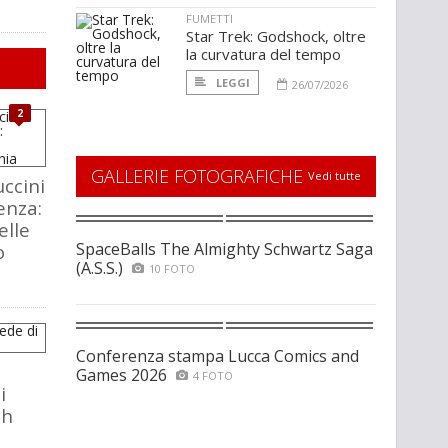
FUMETTI
Star Trek: Godshock, oltre
la curvatura del tempo
LEGGI
26/07/2026
2
GALLERIE FOTOGRAFICHE
Vedi tutte
ccini
enza:
elle
SpaceBalls The Almighty Schwartz Saga
o
(A.S.S.)
10 FOTO
Conferenza stampa Lucca Comics and
Games 2026
4 FOTO
i
ch