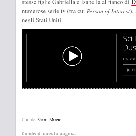
stesse figlie Gabriella e Isabella al fianco di
D
numerose serie tv (tra cui
),
Person of Interest
negli Stati Uniti.
Sci-
Dus
DA YO
P
Canale:
Short Movie
Condividi questa pagina: