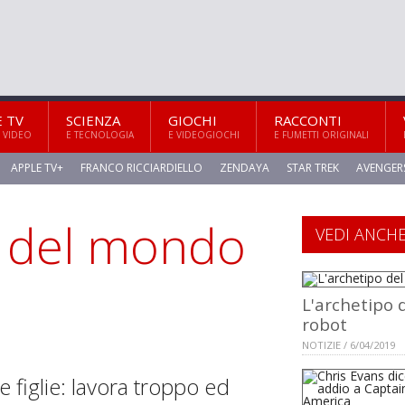
E TV
SCIENZA
GIOCHI
RACCONTI
 VIDEO
E TECNOLOGIA
E VIDEOGIOCHI
E FUMETTI ORIGINALI
APPLE TV+
FRANCO RICCIARDIELLO
ZENDAYA
STAR TREK
AVENGER
e del mondo
VEDI ANCH
L'archetipo 
robot
NOTIZIE / 6/04/2019
 figlie: lavora troppo ed