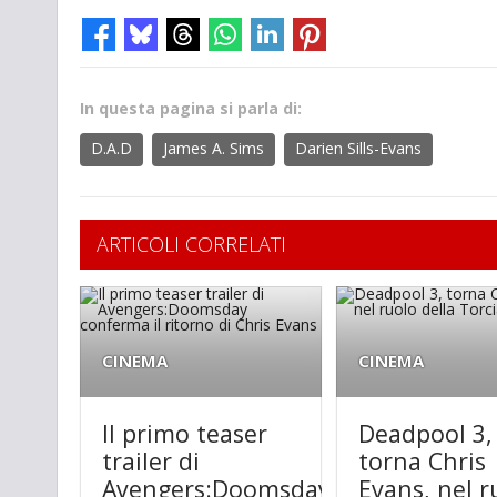
In questa pagina si parla di:
D.A.D
James A. Sims
Darien Sills-Evans
ARTICOLI CORRELATI
CINEMA
CINEMA
Il primo teaser
Deadpool 3,
trailer di
torna Chris
Avengers:Doomsday
Evans, nel r