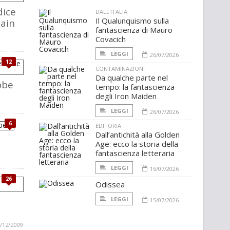
dice
DALL'ITALIA
Il Qualunquismo sulla
tain
fantascienza di Mauro
Covacich
LEGGI
26/07/2026
12
CONTAMINAZIONI
Da qualche parte nel
bbe
tempo: la fantascienza
degli Iron Maiden
LEGGI
26/07/2026
6
EDITORIA
Dall’antichità alla Golden
Age: ecco la storia della
fantascienza letteraria
LEGGI
16/07/2026
26
Odissea
LEGGI
15/07/2026
/12/2009