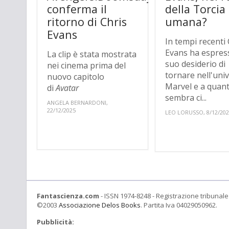
conferma il
della Torcia
ritorno di Chris
umana?
Evans
In tempi recenti 
Evans ha espress
La clip è stata mostrata
suo desiderio di
nei cinema prima del
tornare nell'uni
nuovo capitolo
Marvel e a quan
di
Avatar
sembra ci...
ANGELA BERNARDONI,
22/12/2025
LEO LORUSSO, 8/12/20
Fantascienza.com
- ISSN 1974-8248 - Registrazione tribunale 
©2003
Associazione Delos Books
. Partita Iva 04029050962.
Pubblicità: