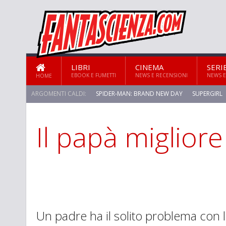
LIBRI
CINEMA
SERI
EBOOK E FUMETTI
NEWS E RECENSIONI
NEWS E
HOME
ARGOMENTI CALDI:
SPIDER-MAN: BRAND NEW DAY
SUPERGIRL
Il papà miglior
STAR TREK: STRANGE NEW WORLDS
Un padre ha il solito problema con le