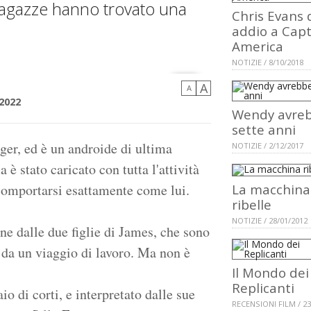
ragazze hanno trovato una
Chris Evans 
addio a Cap
America
NOTIZIE / 8/10/2018
A
A
2022
Wendy avre
sette anni
er, ed è un androide di ultima
NOTIZIE / 2/12/2017
 è stato caricato con tutta l'attività
 comportarsi esattamente come lui.
La macchina
ribelle
NOTIZIE / 28/01/2012
ine dalle due figlie di James, che sono
o da un viaggio di lavoro. Ma non è
Il Mondo dei
Replicanti
aio di corti, e interpretato dalle sue
RECENSIONI FILM / 23