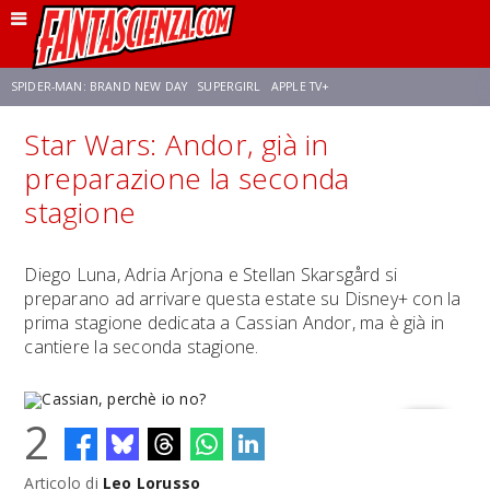
SPIDER-MAN: BRAND NEW DAY
SUPERGIRL
APPLE TV+
Star Wars: Andor, già in
FRANCO RICCIARDIELLO
ZENDAYA
STAR TREK
AVENGERS: DOOMSDAY
preparazione la seconda
stagione
NETFLIX
SADIE SINK
STAR TREK: STRANGE NEW WORLDS
Diego Luna, Adria Arjona e Stellan Skarsgård si
preparano ad arrivare questa estate su Disney+ con la
prima stagione dedicata a Cassian Andor, ma è già in
cantiere la seconda stagione.
2
Articolo di
Leo Lorusso