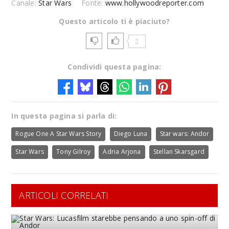
Canale:
Star Wars
Fonte:
www.hollywoodreporter.com
Questo articolo ti è piaciuto?
2
Condividi questa pagina:
In questa pagina si parla di:
Rogue One A Star Wars Story
Diego Luna
Star wars: Andor
Star Wars
Tony Gilroy
Adria Arjona
Stellan Skarsgard
ARTICOLI CORRELATI