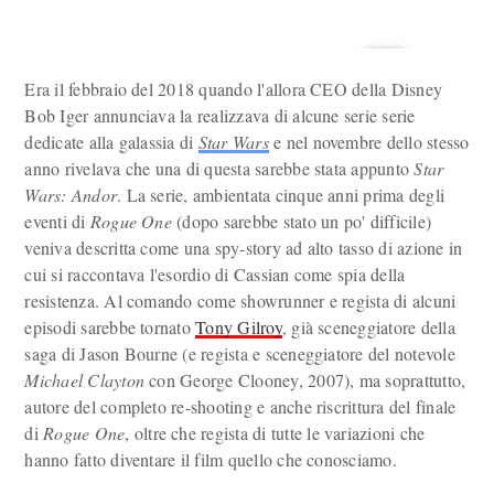
Era il febbraio del 2018 quando l'allora CEO della Disney
Bob Iger annunciava la realizzava di alcune serie serie
dedicate alla galassia di
Star Wars
e nel novembre dello stesso
anno rivelava che una di questa sarebbe stata appunto
Star
Wars: Andor
. La serie, ambientata cinque anni prima degli
eventi di
Rogue One
(dopo sarebbe stato un po' difficile)
veniva descritta come una spy-story ad alto tasso di azione in
cui si raccontava l'esordio di Cassian come spia della
resistenza. Al comando come showrunner e regista di alcuni
episodi sarebbe tornato
Tony Gilroy
, già sceneggiatore della
saga di Jason Bourne (e regista e sceneggiatore del notevole
Michael Clayton
con George Clooney, 2007), ma soprattutto,
autore del completo re-shooting e anche riscrittura del finale
di
Rogue One
, oltre che regista di tutte le variazioni che
hanno fatto diventare il film quello che conosciamo.