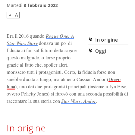
Cassian, perchè io no?
Martedì
8 febbraio 2022
A
A
Era il 2016 quando
Rogue One: A
In origine
Star Wars Story
donava un po' di
fiducia ai fan sul futuro della saga e
Oggi
questo malgrado, o forse proprio
grazie al fatto che, spoiler alert,
morissero tutti i protagonisti. Certo, la fiducia forse non
sarebbe durata a lungo, ma almeno Cassian Andor (
Diego
luna
), uno dei due protagonisti principali (insieme a Jyn Erso,
ovvero Felicity Jones) si ritrovò con una seconda possibilità di
raccontare la sua storia con
Star Wars: Andor
.
In origine