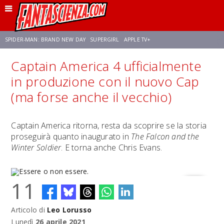
SPIDER-MAN: BRAND NEW DAY
SUPERGIRL
APPLE TV+
Captain America 4 ufficialmente
FRANCO RICCIARDIELLO
ZENDAYA
STAR TREK
AVENGERS: DOOMSDAY
in produzione con il nuovo Cap
(ma forse anche il vecchio)
NETFLIX
SADIE SINK
CELIA ROSE GOODING
Captain America ritorna, resta da scoprire se la storia
proseguirà quanto inaugurato in
The Falcon and the
Winter Soldier
. E torna anche Chris Evans.
11
Articolo di
Leo Lorusso
Essere o non essere.
Lunedì
26 aprile 2021