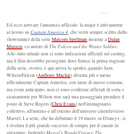
Ed ecco arrivare l'annuncio ufficiale: la major è attivamente
al lavoro su
Captain America 4
, che verrà sempre scritto dallo
showrunner della serie
Malcom Spellman
insieme a
Dalan
Musson
, co-autore di
The Falcon and the Winter Soldier
.
Allo stato attuale non ci sono indicazioni ufficiali sul casting,
ma il film dovrebbe proseguire dove finisce la prima stagione
della serie, ovvero, e qui arriva lo spoiler, quando Sam
Wilson/Falcon (
Anthony Mackie
) diventa più o meno
ufficialmente Captain America, con tanto di nuovo costume,
ma come anticipato, non ci sono conferme ufficiali di sorta e
sicuramente per Wilson non sarà una passeggiata prendere il
posto di Steve Rogers (
Chris Evans
) nell'immaginario
collettivo, all'interno e all'esterno dell'universo cinetelevisivo
Marvel. La serie, che ha debuttato il 19 marzo su Disney+, si
è rivelata il più grande successo di sempre per il canale in
streaming, battendo
Marvel's WandaVision
e
The