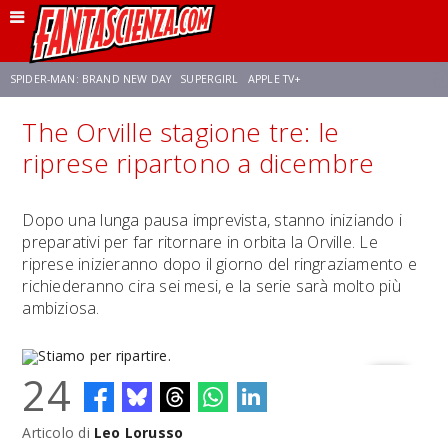
SPIDER-MAN: BRAND NEW DAY
SUPERGIRL
APPLE TV+
The Orville stagione tre: le
FRANCO RICCIARDIELLO
ZENDAYA
STAR TREK
AVENGERS: DOOMSDAY
riprese ripartono a dicembre
NETFLIX
SADIE SINK
CELIA ROSE GOODING
Dopo una lunga pausa imprevista, stanno iniziando i
preparativi per far ritornare in orbita la Orville. Le
riprese inizieranno dopo il giorno del ringraziamento e
richiederanno cira sei mesi, e la serie sarà molto più
ambiziosa.
24
Articolo di
Leo Lorusso
Stiamo per ripartire.