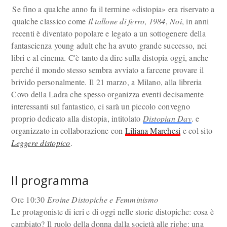
Se fino a qualche anno fa il termine «distopia» era riservato a
qualche classico come
Il tallone di ferro
,
1984
,
Noi
, in anni
recenti è diventato popolare e legato a un sottogenere della
fantascienza young adult che ha avuto grande successo, nei
libri e al cinema. C'è tanto da dire sulla distopia oggi, anche
perché il mondo stesso sembra avviato a farcene provare il
brivido personalmente. Il 21 marzo, a Milano, alla libreria
Covo della Ladra che spesso organizza eventi decisamente
interessanti sul fantastico, ci sarà un piccolo convegno
proprio dedicato alla distopia, intitolato
Distopian Day
. e
organizzato in collaborazione con
Liliana Marchesi
e col sito
Leggere distopico
.
Il programma
Ore 10:30
Eroine Distopiche e Femminismo
Le protagoniste di ieri e di oggi nelle storie distopiche: cosa è
cambiato? Il ruolo della donna dalla società alle righe: una