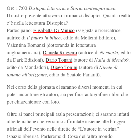
Ore 17:00
Distopia letteraria e Storia contemporanea
Il nostro presente attraverso i romanzi distopici. Quanta realtà
c’è nella letteratura Distopica?
Partecipano:
Elisabetta Di Minico
(saggista e ricercatrice,
autrice di
Il futuro in bilico
, edito da Meltemi Editore),
Valentina Romanzi (dottoranda in letteratura
angloamericana),
Daniela Ruggero
(autrice di
Nectunia
, edito
da Dark Edizioni),
Dario Tonani
(autore di
Naila di Mondo9
,
edito da Mondadori),
Diego Tonini
(autore di
Niente di
umano all’orizzonte
, edito da Scatole Parlanti).
Nel corso della giornata ci saranno diversi momenti in cui
poter incontrare gli autori, sia per farsi autografare i libri che
per chiacchierare con loro.
Oltre ai panel principali (sala presentazioni) ci saranno infatti
altre tematiche che verranno affrontate insieme alle blogger
ufficiali dell’evento nelle dirette de “L’autore in vetrina”
(spazio libreria). Parleremo di Cose dell’altro mondo,