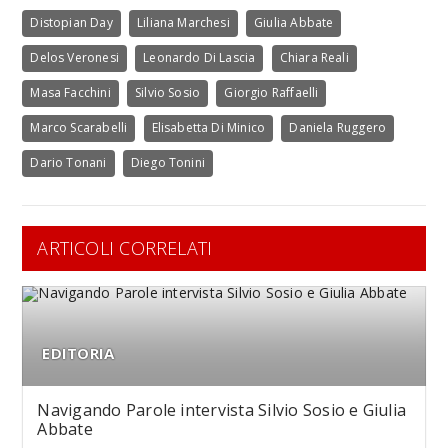
Distopian Day
Liliana Marchesi
Giulia Abbate
Delos Veronesi
Leonardo Di Lascia
Chiara Reali
Masa Facchini
Silvio Sosio
Giorgio Raffaelli
Marco Scarabelli
Elisabetta Di Minico
Daniela Ruggero
Dario Tonani
Diego Tonini
ARTICOLI CORRELATI
EDITORIA
Navigando Parole intervista Silvio Sosio e Giulia
Abbate