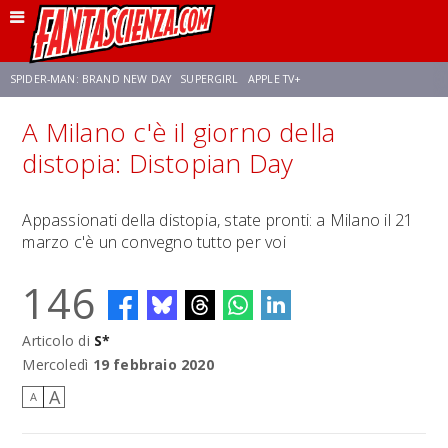
SPIDER-MAN: BRAND NEW DAY
SUPERGIRL
APPLE TV+
A Milano c'è il giorno della
FRANCO RICCIARDIELLO
ZENDAYA
AVENGERS: DOOMSDAY
STAR TREK
distopia: Distopian Day
NETFLIX
SADIE SINK
CELIA ROSE GOODING
Appassionati della distopia, state pronti: a Milano il 21
marzo c'è un convegno tutto per voi
146
Articolo di
S*
Mercoledì
19 febbraio 2020
A
A