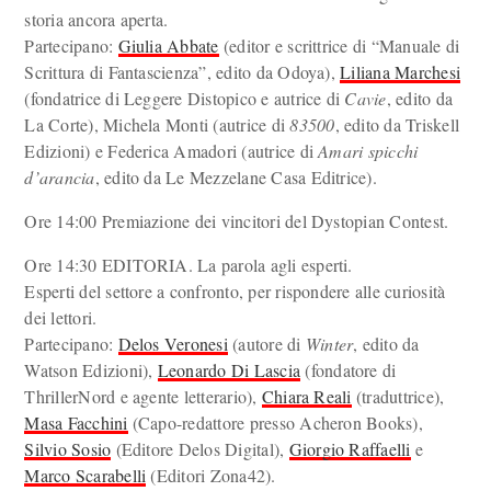
storia ancora aperta.
Partecipano:
Giulia Abbate
(editor e scrittrice di “Manuale di
Scrittura di Fantascienza”, edito da Odoya),
Liliana Marchesi
(fondatrice di Leggere Distopico e autrice di
Cavie
, edito da
La Corte), Michela Monti (autrice di
83500
, edito da Triskell
Edizioni) e Federica Amadori (autrice di
Amari spicchi
d’arancia
, edito da Le Mezzelane Casa Editrice).
Ore 14:00 Premiazione dei vincitori del Dystopian Contest.
Ore 14:30 EDITORIA. La parola agli esperti.
Esperti del settore a confronto, per rispondere alle curiosità
dei lettori.
Partecipano:
Delos Veronesi
(autore di
Winter
, edito da
Watson Edizioni),
Leonardo Di Lascia
(fondatore di
ThrillerNord e agente letterario),
Chiara Reali
(traduttrice),
Masa Facchini
(Capo-redattore presso Acheron Books),
Silvio Sosio
(Editore Delos Digital),
Giorgio Raffaelli
e
Marco Scarabelli
(Editori Zona42).