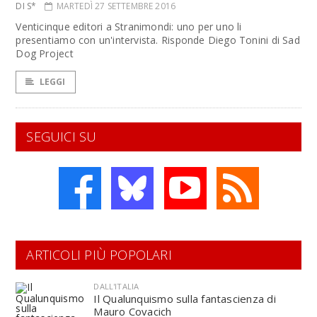
DI S*
MARTEDÌ 27 SETTEMBRE 2016
Venticinque editori a Stranimondi: uno per uno li
presentiamo con un'intervista. Risponde Diego Tonini di Sad
Dog Project
LEGGI
SEGUICI SU
ARTICOLI PIÙ POPOLARI
DALL'ITALIA
Il Qualunquismo sulla fantascienza di
Mauro Covacich