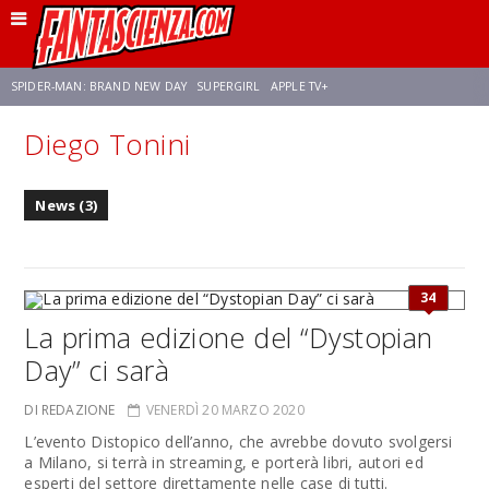
SPIDER-MAN: BRAND NEW DAY
SUPERGIRL
APPLE TV+
Diego Tonini
FRANCO RICCIARDIELLO
ZENDAYA
STAR TREK
AVENGERS: DOOMSDAY
News (3)
NETFLIX
SADIE SINK
STAR TREK: STRANGE NEW WORLDS
34
La prima edizione del “Dystopian
Day” ci sarà
DI REDAZIONE
VENERDÌ 20 MARZO 2020
L’evento Distopico dell’anno, che avrebbe dovuto svolgersi
a Milano, si terrà in streaming, e porterà libri, autori ed
esperti del settore direttamente nelle case di tutti.