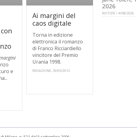
2026
NOTIZIE / 4/08/2026
Ai margini del
caos digitale
o con
Torna in edizione
elettronica il romanzo
nzo
di Franco Ricciardiello
vincitore del Premio
 margini
Urania 1998.
nzo
uturo e
REDAZIONE, 30/03/2012
a...
di Milano, n. 521 del 5 settembre 2006.