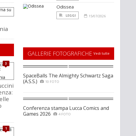
Odissea
LEGGI
15/07/2026
nia
GALLERIE FOTOGRAFICHE
Vedi tutte
3
SpaceBalls The Almighty Schwartz Saga
(A.S.S.)
10 FOTO
ccini
enza:
elle
o
Conferenza stampa Lucca Comics and
Games 2026
4 FOTO
1