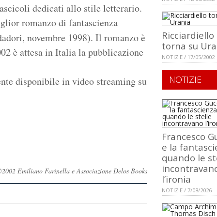
scicoli dedicati allo stile letterario.
iglior romanzo di fantascienza
Ricciardiello
dori, novembre 1998). Il romanzo è
torna su Ura
02 è attesa in Italia la pubblicazione
NOTIZIE / 17/05/2002
NOTIZIE
ente disponibile in video streaming su
Francesco Gu
e la fantasci
quando le st
incontravan
ti ©2002 Emiliano Farinella e Associazione Delos Books
l’ironia
NOTIZIE / 7/08/2026