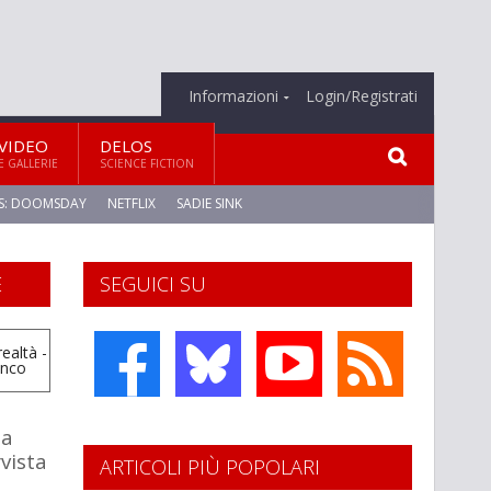
Informazioni
Login/Registrati
VIDEO
DELOS
E GALLERIE
SCIENCE FICTION
S: DOOMSDAY
NETFLIX
SADIE SINK
E
SEGUICI SU
la
rvista
ARTICOLI PIÙ POPOLARI