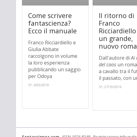
Come scrivere
Il ritorno di
fantascienza?
Franco
Ecco il manuale
Ricciardiell
un grande,
Franco Ricciardiello e
nuovo roma
Giulia Abbate
raccolgono in volume
Dall'autore di
Ai
la loro esperienza
del caos
un roma
pubblicando un saggio
a cavallo tra il f
per Odoya
il passato, con un
S*, 6/03/2019
S*, 27/10/2016
Fantascienza.com
- ISSN 1974-8248 - Registrazione tribunale 