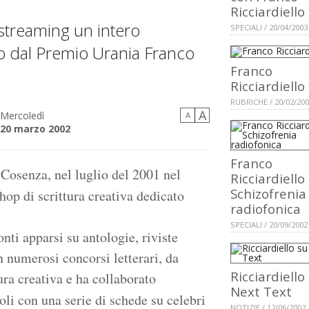
Ricciardiello
 streaming un intero
SPECIALI / 20/04/2003
to dal Premio Urania Franco
Franco
Ricciardiello
RUBRICHE / 20/02/20
A
Mercoledì
A
20 marzo 2002
Franco
 Cosenza, nel luglio del 2001 nel
Ricciardiello 
Schizofrenia
hop di scrittura creativa dedicato
radiofonica
SPECIALI / 20/09/2002
nti apparsi su antologie, riviste
n numerosi concorsi letterari, da
Ricciardiello
ura creativa e ha collaborato
Next Text
oli con una serie di schede su celebri
NOTIZIE / 12/06/2002