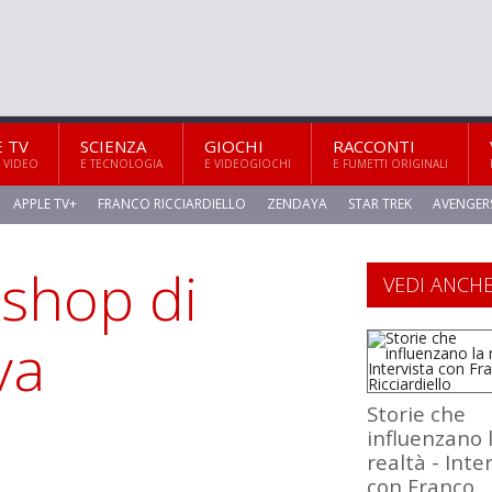
E TV
SCIENZA
GIOCHI
RACCONTI
 VIDEO
E TECNOLOGIA
E VIDEOGIOCHI
E FUMETTI ORIGINALI
APPLE TV+
FRANCO RICCIARDIELLO
ZENDAYA
STAR TREK
AVENGER
kshop di
VEDI ANCH
va
Storie che
influenzano 
realtà - Inte
con Franco