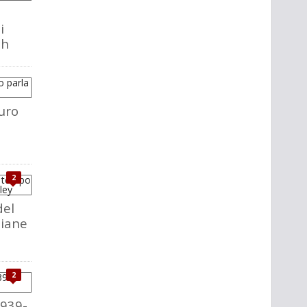
i
ch
uro
2
del
liane
2
1939-