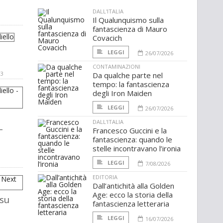
DALL'ITALIA
Il Qualunquismo sulla
fantascienza di Mauro
Covacich
LEGGI
26/07/2026
CONTAMINAZIONI
03
Da qualche parte nel
tempo: la fantascienza
degli Iron Maiden
LEGGI
26/07/2026
DALL'ITALIA
-
Francesco Guccini e la
fantascienza: quando le
stelle incontravano l’ironia
LEGGI
7/08/2026
EDITORIA
Dall’antichità alla Golden
Age: ecco la storia della
 su
fantascienza letteraria
LEGGI
16/07/2026