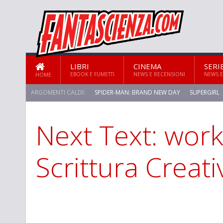
LIBRI
CINEMA
SERI
EBOOK E FUMETTI
NEWS E RECENSIONI
NEWS E
HOME
ARGOMENTI CALDI:
SPIDER-MAN: BRAND NEW DAY
SUPERGIRL
Next Text: wor
STAR TREK: STRANGE NEW WORLDS
Scrittura Creati