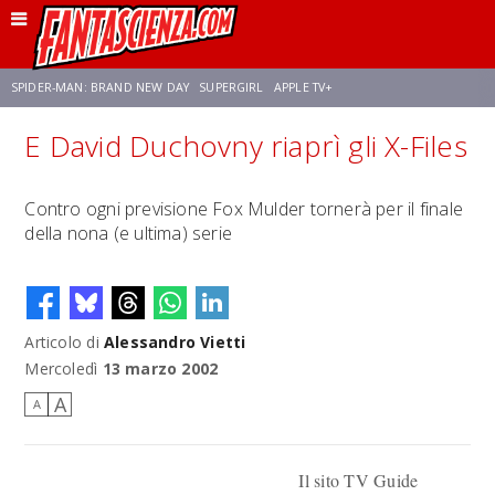
SPIDER-MAN: BRAND NEW DAY
SUPERGIRL
APPLE TV+
E David Duchovny riaprì gli X-Files
FRANCO RICCIARDIELLO
ZENDAYA
STAR TREK
AVENGERS: DOOMSDAY
Contro ogni previsione Fox Mulder tornerà per il finale
della nona (e ultima) serie
NETFLIX
SADIE SINK
STAR TREK: STRANGE NEW WORLDS
Articolo di
Alessandro Vietti
Mercoledì
13 marzo 2002
A
A
Il sito TV Guide