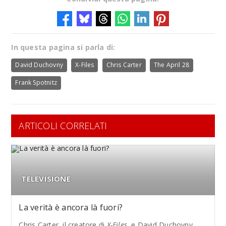
In questa pagina si parla di:
David Duchovny
X-Files
Chris Carter
The April 28
Frank Spotnitz
ARTICOLI CORRELATI
TELEVISIONE
La verità è ancora là fuori?
Chris Carter, il creatore di
X-Files
, e David Duchovny