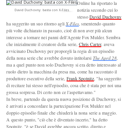
Online ha riportato la
notizia secondo cui lo
David Duchovny: basta con X-Files
stesso
David Duchovny
ha suggerito un suo ritorno agli
X-Files
, smentendo quanto
più volte dichiarato in passato, cioè di non aver più alcun
interesse a tornare nei panni dell'Agente Fox Mulder. Sembra
che inizialmente il creatore della serie,
Chris Carter
, aveva
avvicinato Duchovny per proporgli la regia di un episodio
della nona serie che avrebbe dovuto intitolarsi
The April 28
,
ma a quel punto non solo Duchovny si era detto interessato al
ruolo dietro la macchina da presa ma, come ha raccontato il
produttore esecutivo della serie,
Frank Spotnitz
, "ha suggerito
di recitare lui stesso nell'episodio, cosa che è stata per noi una
grossa sorpresa. Di certo non ce l'aspettavamo."
In breve, partendo da questa nuova posizione di Duchovny, si
è arrivati a concordare la partecipazione Fox Mulder nel
doppio episodio finale che chiuderà la nona serie a maggio.
A questo punto, "ciò che è diventato incerto," ha detto
Spotnitz, "è se David avrebbe ancora scritto, diretto e