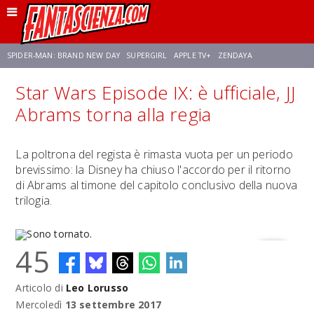
SPIDER-MAN: BRAND NEW DAY
SUPERGIRL
APPLE TV+
ZENDAYA
Star Wars Episode IX: è ufficiale, JJ
FRANCO RICCIARDIELLO
AVENGERS: DOOMSDAY
STAR TREK
NETFLIX
Abrams torna alla regia
SADIE SINK
STAR TREK: STRANGE NEW WORLDS
La poltrona del regista è rimasta vuota per un periodo
brevissimo: la Disney ha chiuso l'accordo per il ritorno
di Abrams al timone del capitolo conclusivo della nuova
trilogia.
45
Articolo di
Leo Lorusso
Sono tornato.
Mercoledì
13 settembre 2017