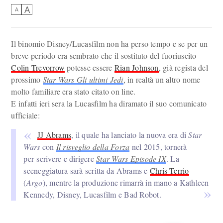
A
A
Il binomio Disney/Lucasfilm non ha perso tempo e se per un
breve periodo era sembrato che il sostituto del fuoriuscito
Colin Trevorrow
potesse essere
Rian Johnson
, già regista del
prossimo
Star Wars Gli ultimi Jedi
, in realtà un altro nome
molto familiare era stato citato on line.
E infatti ieri sera la Lucasfilm ha diramato il suo comunicato
ufficiale:
JJ Abrams
, il quale ha lanciato la nuova era di
Star
Wars
con
Il risveglio della Forza
nel 2015, tornerà
per scrivere e dirigere
Star Wars Episode IX
. La
sceneggiatura sarà scritta da Abrams e
Chris Terrio
(
Argo
), mentre la produzione rimarrà in mano a Kathleen
Kennedy, Disney, Lucasfilm e Bad Robot.