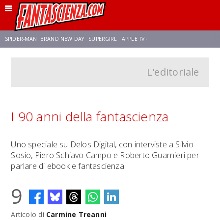
SPIDER-MAN: BRAND NEW DAY
SUPERGIRL
APPLE TV+
L'editoriale
FRANCO RICCIARDIELLO
ZENDAYA
STAR TREK
AVENGERS: DOOMSDAY
NETFLIX
SADIE SINK
STAR TREK: STRANGE NEW WORLDS
I 90 anni della fantascienza
Uno speciale su Delos Digital, con interviste a Silvio
Sosio, Piero Schiavo Campo e Roberto Guarnieri per
parlare di ebook e fantascienza.
9
Articolo di
Carmine Treanni