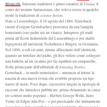
Monicelli
, finissimo traduttore e primo curatore di
Urania
il
conio del termine fantascienza, che voleva essere in qualche
modo la traduzione di
science fiction
.
Nato a Lussemburgo, il 16 agosto del 1884, Gernsback
(nome d’origine Gernsbacher) proveniva da una famiglia
benestante (suo padre era un vinaio). Intraprese gli studi
prima all’École Industrielle del Lussemburgo e poi studiò
Ingegneria all’università Technikum a Bingen, in Germania.
Nel 1890, a soli sei anni, rimase affascinato dall’elettricità,
quando un tuttofare del padre, gli fece vedere come collegare
una batteria ad un cicalino per far squillare un campanello.
Nella prima parte dell'editoriale di
Amazing Stories
,
Gernsback – in modo entusiastico – annuncia al lettore la
nascita di una nuova rivista che avrebbe proposto un tipo
nuovo di storie. Poco dopo, circoscrive meglio la tipologia di
racconti che intendeva pubblicare, prima chiamando in causa
tre scrittori molto popolari – Herbert George Wells, Jules
Verne ed Edgar Alla Poe – e poi precisando che intimamente
mescolato a dati scientifici e visioni profetiche. Nasce così la