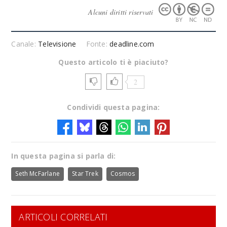
Alcuni diritti riservati
Canale:
Televisione
Fonte:
deadline.com
Questo articolo ti è piaciuto?
2
Condividi questa pagina:
In questa pagina si parla di:
Seth McFarlane
Star Trek
Cosmos
ARTICOLI CORRELATI