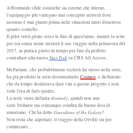
Affrontando sfide cosmiche sia esterne che interne,
l'equipaggio più variegato mai concepito arriverà dove
nessuno è mai giunto prima nelle situazioni tanto disastrose
quanto comiche.
Il pilot verrà girato verso la fine di quest'anno, mentre la serie
per ora senza nome inizierà il suo viaggio nella primavera del
2017, in pratica giusto in tempo per fare da perfetto
contraltare alla nuova
Star Trek
su CBS All Access.
McFarlane, che probabilmente reciterà lui stesso nella serie,
ha già prodotto la serie-documentario
Cosmos
, e dichiarato
che da tempo desiderava dare vita a questo progetto e non
vede l'ora di farlo partire.
La serie viene definita
dramedy
, quindi non una
serie brillante ma comunque condita da buone dosi di
umorismo. Chi ha detto
Guardians of the Galaxy
?
Non resta che aspettare: il viaggio della Orville sta per
cominciare…