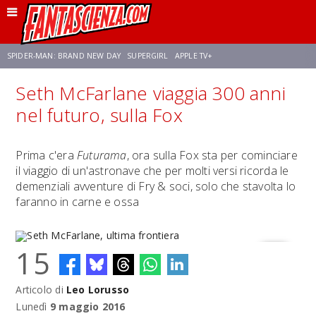
SPIDER-MAN: BRAND NEW DAY
SUPERGIRL
APPLE TV+
Seth McFarlane viaggia 300 anni
FRANCO RICCIARDIELLO
ZENDAYA
STAR TREK
AVENGERS: DOOMSDAY
nel futuro, sulla Fox
NETFLIX
SADIE SINK
STAR TREK: STRANGE NEW WORLDS
Prima c'era
Futurama
, ora sulla Fox sta per cominciare
il viaggio di un'astronave che per molti versi ricorda le
demenziali avventure di Fry & soci, solo che stavolta lo
faranno in carne e ossa
15
Articolo di
Leo Lorusso
Seth McFarlane, ultima frontiera
Lunedì
9 maggio 2016