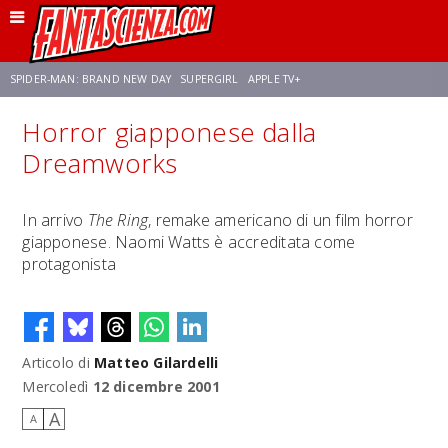
SPIDER-MAN: BRAND NEW DAY
SUPERGIRL
APPLE TV+
Horror giapponese dalla
FRANCO RICCIARDIELLO
ZENDAYA
STAR TREK
AVENGERS: DOOMSDAY
Dreamworks
NETFLIX
SADIE SINK
STAR TREK: STRANGE NEW WORLDS
In arrivo
The Ring
, remake americano di un film horror
giapponese. Naomi Watts è accreditata come
protagonista
Articolo di
Matteo Gilardelli
Mercoledì
12 dicembre 2001
A
A