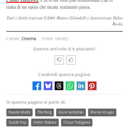
tratta di un opera che incute realmente paura.
Tutti i diritti riservati ©2001 Matteo Gilardelli e Associazione Delos
Books
Canale:
Cinema
Fonte: Variety
Questo articolo ti è piaciuto?
Condividi questa pagina:
In questa pagina si parla di:
Naomi Watts
The Ring
Gore Verbinski
Eheren Kruger
Suzuki Koji
Hideo Nakata
Chisui Takigawa