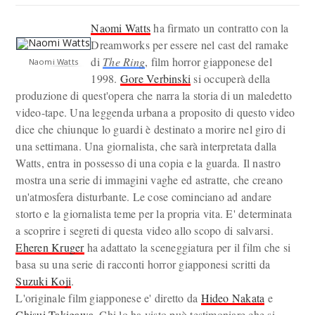
Naomi Watts
ha firmato un contratto con la
Dreamworks per essere nel cast del ramake
di
The Ring
, film horror giapponese del
Naomi Watts
1998.
Gore Verbinski
si occuperà della
produzione di quest'opera che narra la storia di un maledetto
video-tape. Una leggenda urbana a proposito di questo video
dice che chiunque lo guardi è destinato a morire nel giro di
una settimana. Una giornalista, che sarà interpretata dalla
Watts, entra in possesso di una copia e la guarda. Il nastro
mostra una serie di immagini vaghe ed astratte, che creano
un'atmosfera disturbante. Le cose cominciano ad andare
storto e la giornalista teme per la propria vita. E' determinata
a scoprire i segreti di questa video allo scopo di salvarsi.
Eheren Kruger
ha adattato la sceneggiatura per il film che si
basa su una serie di racconti horror giapponesi scritti da
Suzuki Koji
.
L'originale film giapponese e' diretto da
Hideo Nakata
e
Chisui Takigawa
. Chi lo ha visto può testimoniare che si