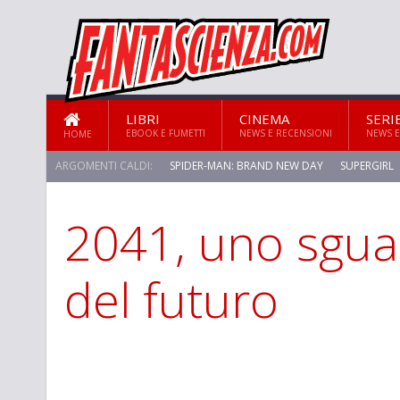
LIBRI
CINEMA
SERI
EBOOK E FUMETTI
NEWS E RECENSIONI
NEWS E
HOME
ARGOMENTI CALDI:
SPIDER-MAN: BRAND NEW DAY
SUPERGIRL
2041, uno sguard
STAR TREK: STRANGE NEW WORLDS
del futuro