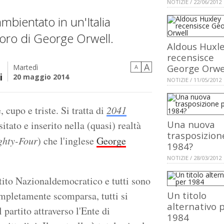
NOTIZIE / 22/06/2012
bientato in un'Italia
voro di George Orwell.
Aldous Huxl
recensisce
A
George Orwe
Martedì
A
i
20 maggio 2014
NOTIZIE / 11/05/2012
cupo e triste. Si tratta di
2041
Una nuova
sitato e inserito nella (quasi) realtà
trasposizion
ghty-Four
) che l'inglese
George
1984?
NOTIZIE / 28/03/2012
rtito Nazionaldemocratico e tutti sono
ompletamente scomparsa, tutti si
Un titolo
alternativo 
partito attraverso l'Ente di
1984