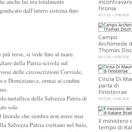
he anche lui era totalmente
incontravan
l’ironia
 giudicato dall'intero sistema fino
NOTIZIE / 7/08/2026
Campo
Archimede d
Thomas Dis
 più terse, si vede fino al mare.
NOTIZIE / 6/08/2026
ltare della Patria scivola sul
rosse delle circoscrizioni Corviale,
Cinzia Di Ma
io e Domiziano e, ormai ai confini
parla di
imo.
Finisterrae
ola metallica della Salvezza Patria di
NOTIZIE / 6/08/2026
ndo sole.
ul litorale che sembra non avere mai
Il ministero 
lla Salvezza Patria svettano nel buio,
tempo di Ka