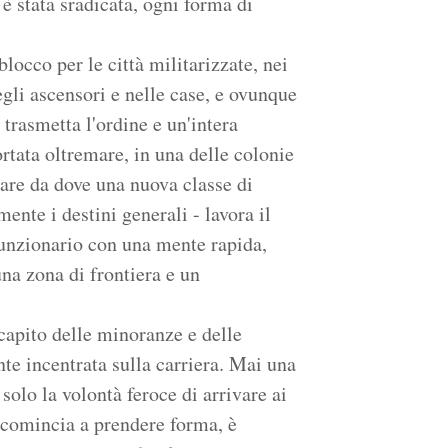
 è stata sradicata, ogni forma di
locco per le città militarizzate, nei
egli ascensori e nelle case, e ovunque
trasmetta l'ordine e un'intera
ortata oltremare, in una delle colonie
eare da dove una nuova classe di
mente i destini generali - lavora il
funzionario con una mente rapida,
una zona di frontiera e un
capito delle minoranze e delle
nte incentrata sulla carriera. Mai una
solo la volontà feroce di arrivare ai
à comincia a prendere forma, è