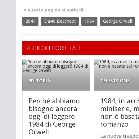
In questa pagina si parla di:
2041
David Becchetti
1984
George Orwell
ARTICOLI CORRELATI
EDITORIA
TELEVISIONE
Perché abbiamo
1984, in arri
bisogno ancora
miniserie, 
oggi di leggere
non è basat
1984 di George
romanzo
Orwell
La nuova traspo