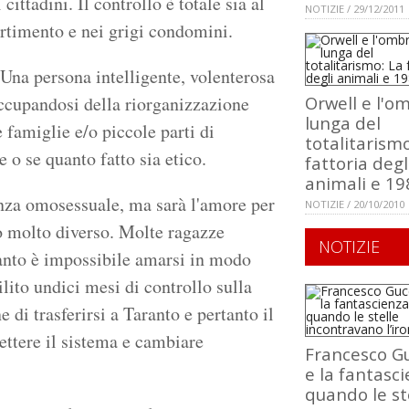
ittadini. Il controllo è totale sia al
NOTIZIE / 29/12/2011
vertimento e nei grigi condomini.
 Una persona intelligente, volenterosa
occupandosi della riorganizzazione
Orwell e l'o
lunga del
famiglie e/o piccole parti di
totalitarismo
e o se quanto fatto sia etico.
fattoria degl
animali e 19
enza omosessuale, ma sarà l'amore per
NOTIZIE / 20/10/2010
do molto diverso. Molte ragazze
NOTIZIE
tanto è impossibile amarsi in modo
lito undici mesi di controllo sulla
 di trasferirsi a Taranto e pertanto il
ttere il sistema e cambiare
Francesco Gu
e la fantasci
quando le st