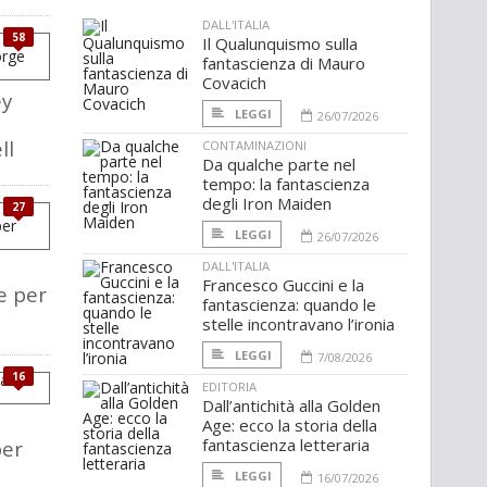
DALL'ITALIA
58
Il Qualunquismo sulla
fantascienza di Mauro
Covacich
ey
LEGGI
26/07/2026
ll
CONTAMINAZIONI
Da qualche parte nel
tempo: la fantascienza
degli Iron Maiden
27
LEGGI
26/07/2026
DALL'ITALIA
Francesco Guccini e la
e per
fantascienza: quando le
stelle incontravano l’ironia
LEGGI
7/08/2026
16
EDITORIA
Dall’antichità alla Golden
Age: ecco la storia della
fantascienza letteraria
per
LEGGI
16/07/2026