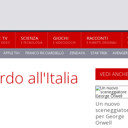
E TV
SCIENZA
GIOCHI
RACCONTI
 VIDEO
E TECNOLOGIA
E VIDEOGIOCHI
E FUMETTI ORIGINALI
APPLE TV+
FRANCO RICCIARDIELLO
ZENDAYA
STAR TREK
AVENGER
o all'Italia
VEDI ANCH
Un nuovo
sceneggiato
per George
Orwell