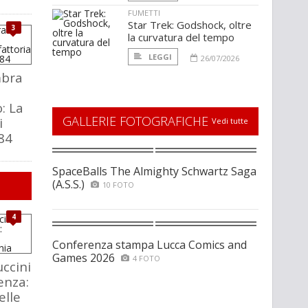
FUMETTI
Star Trek: Godshock, oltre
3
la curvatura del tempo
LEGGI
26/07/2026
mbra
: La
GALLERIE FOTOGRAFICHE
i
Vedi tutte
84
SpaceBalls The Almighty Schwartz Saga
(A.S.S.)
10 FOTO
4
Conferenza stampa Lucca Comics and
Games 2026
4 FOTO
ccini
enza:
elle