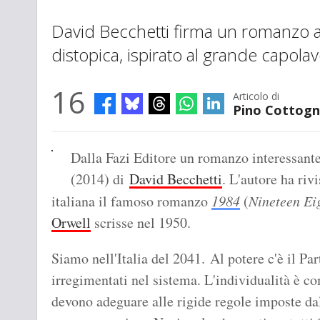
David Becchetti firma un romanzo am
distopica, ispirato al grande capola
16
Articolo di
Pino Cottogn
Dalla Fazi Editore un romanzo interessante, 
(2014) di
David Becchetti
. L'autore ha rivi
italiana il famoso romanzo
1984
(
Nineteen Ei
Orwell
scrisse nel 1950.
Siamo nell'Italia del 2041. Al potere c'è il Pa
irregimentati nel sistema. L'individualità è c
devono adeguare alle rigide regole imposte dal 