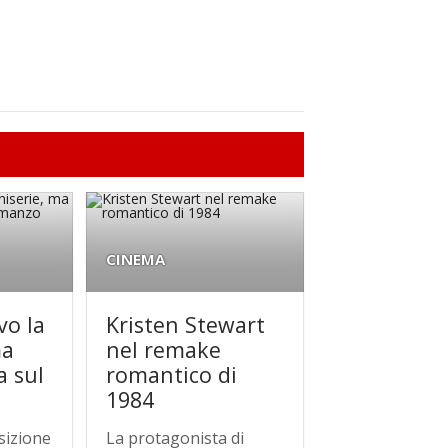
CINEMA
vo la
Kristen Stewart
ma
nel remake
a sul
romantico di
1984
sizione
La protagonista di