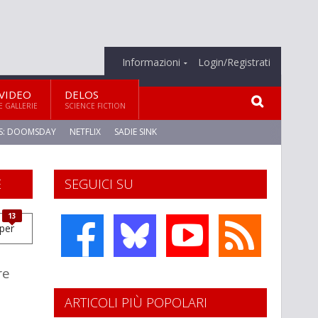
Informazioni
Login/Registrati
VIDEO
DELOS
E GALLERIE
SCIENCE FICTION
S: DOOMSDAY
NETFLIX
SADIE SINK
E
SEGUICI SU
13
re
ARTICOLI PIÙ POPOLARI