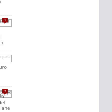
o
1
i
ch
uro
2
del
liane