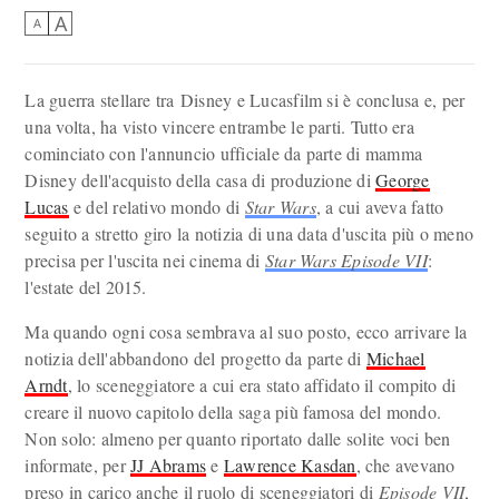
A
A
La guerra stellare tra Disney e Lucasfilm si è conclusa e, per
una volta, ha visto vincere entrambe le parti. Tutto era
cominciato con l'annuncio ufficiale da parte di mamma
Disney dell'acquisto della casa di produzione di
George
Lucas
e del relativo mondo di
Star Wars
, a cui aveva fatto
seguito a stretto giro la notizia di una data d'uscita più o meno
precisa per l'uscita nei cinema di
Star Wars Episode VII
:
l'estate del 2015.
Ma quando ogni cosa sembrava al suo posto, ecco arrivare la
notizia dell'abbandono del progetto da parte di
Michael
Arndt
, lo sceneggiatore a cui era stato affidato il compito di
creare il nuovo capitolo della saga più famosa del mondo.
Non solo: almeno per quanto riportato dalle solite voci ben
informate, per
JJ Abrams
e
Lawrence Kasdan
, che avevano
preso in carico anche il ruolo di sceneggiatori di
Episode VII
,