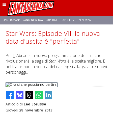
SPIDER-MAN: BRAND NEW DAY
SUPERGIRL
APPLE TV+
ZENDAYA
Star Wars: Episode VII, la nuova
FRANCO RICCIARDIELLO
AVENGERS: DOOMSDAY
STAR TREK
NETFLIX
data d'uscita è "perfetta"
SADIE SINK
STAR TREK: STRANGE NEW WORLDS
Per JJ Abrams la nuova programmazione del film che
rivoluzionerà la saga di
Star Wars
è la scelta migliore. E
nel frattempo la ricerca del casting si allarga a tre nuovi
personaggi...
Articolo di
Leo Lorusso
Ora si che possiamo partire.
Giovedì
28 novembre 2013