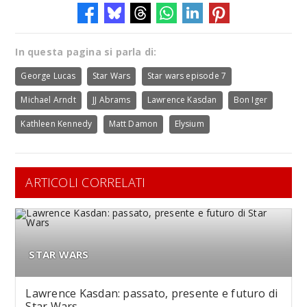
In questa pagina si parla di:
George Lucas
Star Wars
Star wars episode 7
Michael Arndt
JJ Abrams
Lawrence Kasdan
Bon Iger
Kathleen Kennedy
Matt Damon
Elysium
ARTICOLI CORRELATI
STAR WARS
Lawrence Kasdan: passato, presente e futuro di
Star Wars