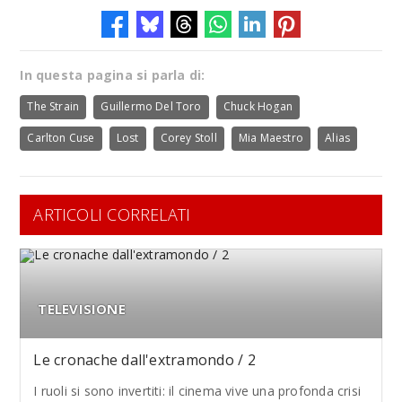
In questa pagina si parla di:
The Strain
Guillermo Del Toro
Chuck Hogan
Carlton Cuse
Lost
Corey Stoll
Mia Maestro
Alias
ARTICOLI CORRELATI
TELEVISIONE
Le cronache dall'extramondo / 2
I ruoli si sono invertiti: il cinema vive una profonda crisi