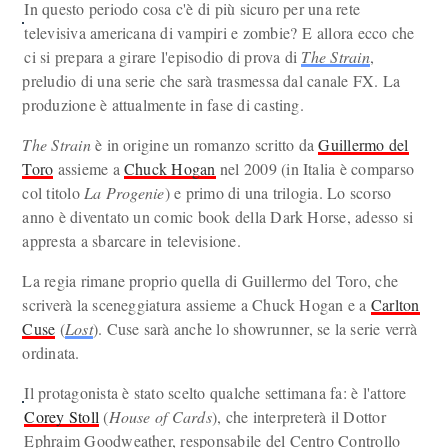
In questo periodo cosa c'è di più sicuro per una rete
televisiva americana di vampiri e zombie? E allora ecco che
ci si prepara a girare l'episodio di prova di
The Strain
,
preludio di una serie che sarà trasmessa dal canale FX. La
produzione è attualmente in fase di casting.
The Strain
è in origine un romanzo scritto da
Guillermo del
Toro
assieme a
Chuck Hogan
nel 2009 (in Italia è comparso
col titolo
La Progenie
) e primo di una trilogia. Lo scorso
anno è diventato un comic book della Dark Horse, adesso si
appresta a sbarcare in televisione.
La regia rimane proprio quella di Guillermo del Toro, che
scriverà la sceneggiatura assieme a Chuck Hogan e a
Carlton
Cuse
(
Lost
). Cuse sarà anche lo showrunner, se la serie verrà
ordinata.
Il protagonista è stato scelto qualche settimana fa: è l'attore
Corey Stoll
(
House of Cards
), che interpreterà il Dottor
Ephraim Goodweather, responsabile del Centro Controllo