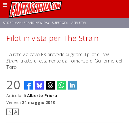
SPIDER-MAN: BRAND NEW DAY
SUPERGIRL
APPLE TV+
Pilot in vista per The Strain
FRANCO RICCIARDIELLO
ZENDAYA
STAR TREK
AVENGERS: DOOMSDAY
La rete via cavo FX prevede di girare il pilot di
The
Strain
, tratto direttamente dal romanzo di Guillermo del
NETFLIX
SADIE SINK
CELIA ROSE GOODING
Toro.
20
Articolo di
Alberto Priora
Venerdì
24 maggio 2013
A
A