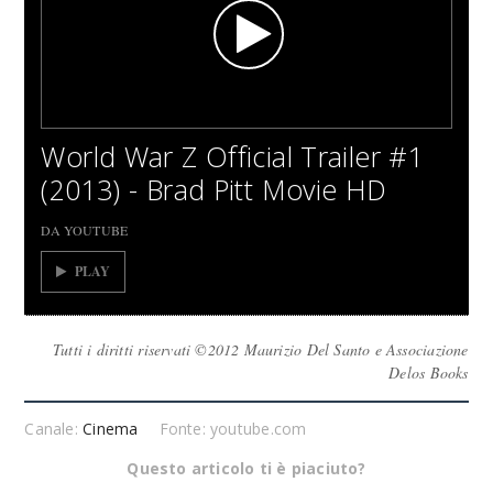
World War Z Official Trailer #1
(2013) - Brad Pitt Movie HD
DA YOUTUBE
PLAY
Tutti i diritti riservati ©2012 Maurizio Del Santo e Associazione
Delos Books
Canale:
Cinema
Fonte: youtube.com
Questo articolo ti è piaciuto?