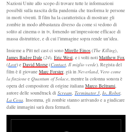
Nazioni Unite allo scopo di trovare tutte le informazioni
possibili sulla nascita della pandemia che trasforma le persone
in morti viventi. Il film ha la caratteristica di mostrare gli
zombie in modo abbastanza diverso da come si vedono di
solito al cinema o in tv, fornendo un'impressione efficace di
massa distruttrice, e di cui l'immagine sopra rende un'idea.
Insieme a Pitt nel cast ci sono
Mirelle Einos
(
The Killing
),
James Badge Dale
(
24
),
Eric West
, e i volti noti
Matthew Fox
(
Lost
) e
David Morse
(
Contact
,
Il miglio verde
). Regista del
film è il giovane
Marc Forster
, già in
Neverland
,
Vero come
la finzione
e
Quantum of Solace
, mentre la colonna sonora è
opera del compositore di origine italiana
Marco Beltrami
,
autore delle soundtrack di
Scream
,
Terminator 3
,
Io, Robot
,
La Cosa
. Insomma, gli zombie stanno arrivando e a giudicare
dalle immagini sarà dura fermarli.