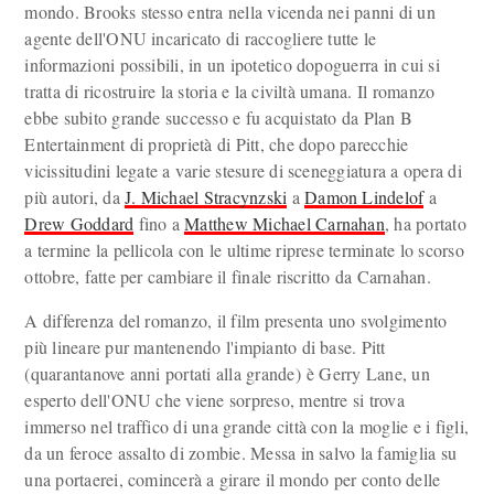
mondo. Brooks stesso entra nella vicenda nei panni di un
agente dell'ONU incaricato di raccogliere tutte le
informazioni possibili, in un ipotetico dopoguerra in cui si
tratta di ricostruire la storia e la civiltà umana. Il romanzo
ebbe subito grande successo e fu acquistato da Plan B
Entertainment di proprietà di Pitt, che dopo parecchie
vicissitudini legate a varie stesure di sceneggiatura a opera di
più autori, da
J. Michael Stracynzski
a
Damon Lindelof
a
Drew Goddard
fino a
Matthew Michael Carnahan
, ha portato
a termine la pellicola con le ultime riprese terminate lo scorso
ottobre, fatte per cambiare il finale riscritto da Carnahan.
A differenza del romanzo, il film presenta uno svolgimento
più lineare pur mantenendo l'impianto di base. Pitt
(quarantanove anni portati alla grande) è Gerry Lane, un
esperto dell'ONU che viene sorpreso, mentre si trova
immerso nel traffico di una grande città con la moglie e i figli,
da un feroce assalto di zombie. Messa in salvo la famiglia su
una portaerei, comincerà a girare il mondo per conto delle