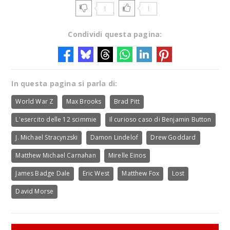
1
1
Condividi questa pagina:
In questa pagina si parla di:
World War Z
Max Brooks
Brad Pitt
L'esercito delle 12 scimmie
Il curioso caso di Benjamin Button
J. Michael Stracynzski
Damon Lindelof
Drew Goddard
Matthew Michael Carnahan
Mirelle Einos
James Badge Dale
Eric West
Matthew Fox
Lost
David Morse