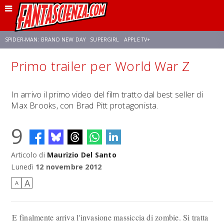
SPIDER-MAN: BRAND NEW DAY
SUPERGIRL
APPLE TV+
Primo trailer per World War Z
FRANCO RICCIARDIELLO
ZENDAYA
STAR TREK
AVENGERS: DOOMSDAY
In arrivo il primo video del film tratto dal best seller di
Max Brooks, con Brad Pitt protagonista.
NETFLIX
SADIE SINK
STAR TREK: STRANGE NEW WORLDS
9
Articolo di
Maurizio Del Santo
Lunedì
12 novembre 2012
A
A
E finalmente arriva l'invasione massiccia di zombie. Si tratta