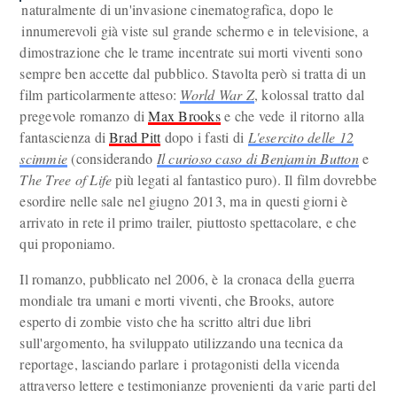
naturalmente di un'invasione cinematografica, dopo le
innumerevoli già viste sul grande schermo e in televisione, a
dimostrazione che le trame incentrate sui morti viventi sono
sempre ben accette dal pubblico. Stavolta però si tratta di un
film particolarmente atteso:
World War Z
, kolossal tratto dal
pregevole romanzo di
Max Brooks
e che vede il ritorno alla
fantascienza di
Brad Pitt
dopo i fasti di
L'esercito delle 12
scimmie
(considerando
Il curioso caso di Benjamin Button
e
The Tree of Life
più legati al fantastico puro). Il film dovrebbe
esordire nelle sale nel giugno 2013, ma in questi giorni è
arrivato in rete il primo trailer, piuttosto spettacolare, e che
qui proponiamo.
Il romanzo, pubblicato nel 2006, è la cronaca della guerra
mondiale tra umani e morti viventi, che Brooks, autore
esperto di zombie visto che ha scritto altri due libri
sull'argomento, ha sviluppato utilizzando una tecnica da
reportage, lasciando parlare i protagonisti della vicenda
attraverso lettere e testimonianze provenienti da varie parti del