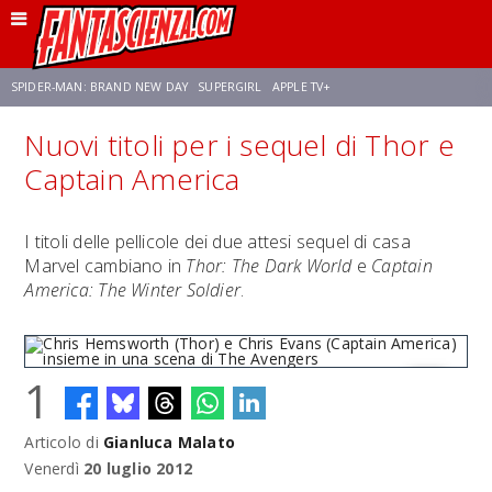
SPIDER-MAN: BRAND NEW DAY
SUPERGIRL
APPLE TV+
Nuovi titoli per i sequel di Thor e
FRANCO RICCIARDIELLO
ZENDAYA
STAR TREK
AVENGERS: DOOMSDAY
Captain America
NETFLIX
SADIE SINK
STAR TREK: STRANGE NEW WORLDS
I titoli delle pellicole dei due attesi sequel di casa
Marvel cambiano in
Thor: The Dark World
e
Captain
America: The Winter Soldier
.
1
Articolo di
Gianluca Malato
Chris Hemsworth (Thor) e Chris Evans (Captain America) insieme in
una scena di The Avengers
Venerdì
20 luglio 2012