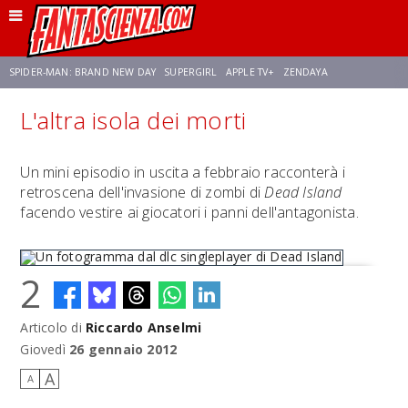
SPIDER-MAN: BRAND NEW DAY
SUPERGIRL
APPLE TV+
ZENDAYA
L'altra isola dei morti
FRANCO RICCIARDIELLO
AVENGERS: DOOMSDAY
STAR TREK
NETFLIX
Un mini episodio in uscita a febbraio racconterà i
retroscena dell'invasione di zombi di
Dead Island
SADIE SINK
STAR TREK: STRANGE NEW WORLDS
facendo vestire ai giocatori i panni dell'antagonista.
2
Articolo di
Riccardo Anselmi
Un fotogramma dal dlc singleplayer di Dead Island
Giovedì
26 gennaio 2012
A
A