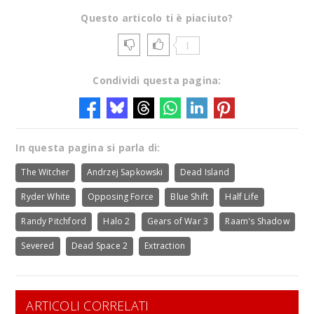
Questo articolo ti è piaciuto?
1
Condividi questa pagina:
In questa pagina si parla di:
The Witcher
Andrzej Sapkowski
Dead Island
Ryder White
Opposing Force
Blue Shift
Half Life
Randy Pitchford
Halo 2
Gears of War 3
Raam's Shadow
Severed
Dead Space 2
Extraction
ARTICOLI CORRELATI