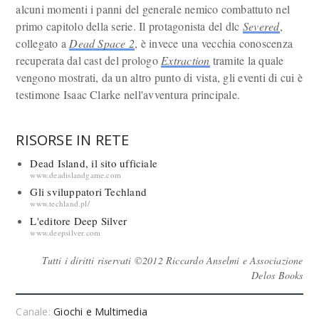
alcuni momenti i panni del generale nemico combattuto nel
primo capitolo della serie. Il protagonista del dlc
Severed
,
collegato a
Dead Space 2
, è invece una vecchia conoscenza
recuperata dal cast del prologo
Extraction
tramite la quale
vengono mostrati, da un altro punto di vista, gli eventi di cui è
testimone Isaac Clarke nell'avventura principale.
RISORSE IN RETE
Dead Island, il sito ufficiale
www.deadislandgame.com
Gli sviluppatori Techland
www.techland.pl/
L'editore Deep Silver
www.deepsilver.com
Tutti i diritti riservati ©2012 Riccardo Anselmi e Associazione
Delos Books
Canale:
Giochi e Multimedia