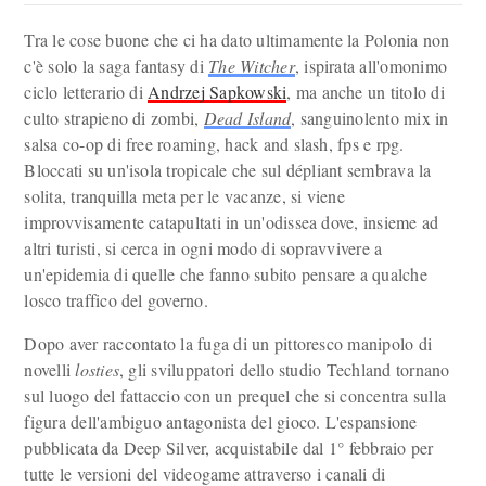
Tra le cose buone che ci ha dato ultimamente la Polonia non
c'è solo la saga fantasy di
The Witcher
, ispirata all'omonimo
ciclo letterario di
Andrzej Sapkowski
, ma anche un titolo di
culto strapieno di zombi,
Dead Island
, sanguinolento mix in
salsa co-op di free roaming, hack and slash, fps e rpg.
Bloccati su un'isola tropicale che sul dépliant sembrava la
solita, tranquilla meta per le vacanze, si viene
improvvisamente catapultati in un'odissea dove, insieme ad
altri turisti, si cerca in ogni modo di sopravvivere a
un'epidemia di quelle che fanno subito pensare a qualche
losco traffico del governo.
Dopo aver raccontato la fuga di un pittoresco manipolo di
novelli
losties
, gli sviluppatori dello studio Techland tornano
sul luogo del fattaccio con un prequel che si concentra sulla
figura dell'ambiguo antagonista del gioco. L'espansione
pubblicata da Deep Silver, acquistabile dal 1° febbraio per
tutte le versioni del videogame attraverso i canali di